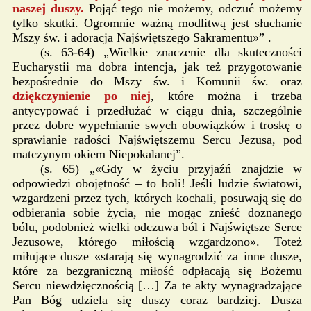
naszej duszy.
Pojąć tego nie możemy, odczuć możemy
tylko skutki. Ogromnie ważną modlitwą jest słuchanie
Mszy św. i adoracja Najświętszego Sakramentu»” .
(s. 63-64) „Wielkie znaczenie dla skuteczności
Eucharystii ma dobra intencja, jak też przygotowanie
bezpośrednie do Mszy św. i Komunii św. oraz
dziękczynienie po niej
, które można i trzeba
antycypować i przedłużać w ciągu dnia, szczególnie
przez dobre wypełnianie swych obowiązków i troskę o
sprawianie radości Najświętszemu Sercu Jezusa, pod
matczynym okiem Niepokalanej”.
(s. 65) „«Gdy w życiu przyjaźń znajdzie w
odpowiedzi obojętność – to boli! Jeśli ludzie światowi,
wzgardzeni przez tych, których kochali, posuwają się do
odbierania sobie życia, nie mogąc znieść doznanego
bólu, podobnież wielki odczuwa ból i Najświętsze Serce
Jezusowe, którego miłością wzgardzono». Toteż
miłujące dusze «starają się wynagrodzić za inne dusze,
które za bezgraniczną miłość odpłacają się Bożemu
Sercu niewdzięcznością […] Za te akty wynagradzające
Pan Bóg udziela się duszy coraz bardziej. Dusza