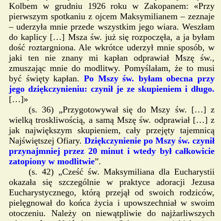
Kolbem w grudniu 1926 roku w Zakopanem: «Przy
pierwszym spotkaniu z ojcem Maksymilianem – zeznaje
– uderzyła mnie przede wszystkim jego wiara. Weszłam
do kaplicy […] Msza św. już się rozpoczęła, a ja byłam
dość roztargniona. Ale wkrótce uderzył mnie sposób, w
jaki ten nie znany mi kapłan odprawiał Mszę św.,
zmuszając mnie do modlitwy. Pomyślałam, że to musi
być święty kapłan.
Po Mszy św. byłam obecna przy
jego dziękczynieniu: czynił je ze skupieniem i długo.
[…]»
(s. 36) „Przygotowywał się do Mszy św. […] z
wielką troskliwością, a samą Mszę św. odprawiał […] z
jak największym skupieniem, cały przejęty tajemnicą
Najświętszej Ofiary.
Dziękczynienie po Mszy św. czynił
przynajmniej przez 20 minut i wtedy był całkowicie
zatopiony w modlitwie
”.
(s. 42) „Cześć św. Maksymiliana dla Eucharystii
okazała się szczególnie w praktyce adoracji Jezusa
Eucharystycznego, którą przejął od swoich rodziców,
pielęgnował do końca życia i upowszechniał w swoim
otoczeniu. Należy on niewątpliwie do najżarliwszych