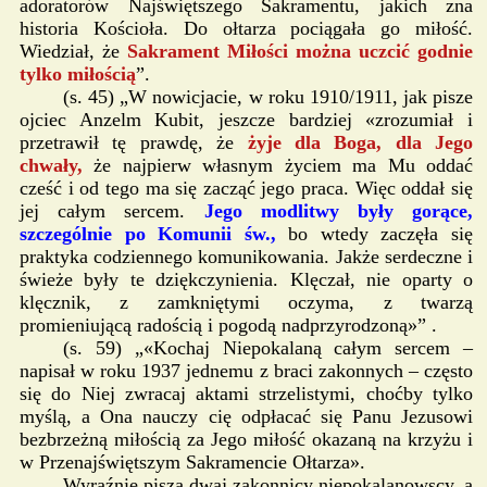
adoratorów Najświętszego Sakramentu, jakich zna
historia Kościoła. Do ołtarza pociągała go miłość.
Wiedział, że
Sakrament Miłości można uczcić godnie
tylko miłością
”.
(s. 45) „W nowicjacie, w roku 1910/1911, jak pisze
ojciec Anzelm Kubit, jeszcze bardziej «zrozumiał i
przetrawił tę prawdę, że
żyje dla Boga, dla Jego
chwały,
że najpierw własnym życiem ma Mu oddać
cześć i od tego ma się zacząć jego praca. Więc oddał się
jej całym sercem.
Jego modlitwy były gorące,
szczególnie po Komunii św.,
bo wtedy zaczęła się
praktyka codziennego komunikowania. Jakże serdeczne i
świeże były te dziękczynienia. Klęczał, nie oparty o
klęcznik, z zamkniętymi oczyma, z twarzą
promieniującą radością i pogodą nadprzyrodzoną»” .
(s. 59) „«Kochaj Niepokalaną całym sercem –
napisał w roku 1937 jednemu z braci zakonnych – często
się do Niej zwracaj aktami strzelistymi, choćby tylko
myślą, a Ona nauczy cię odpłacać się Panu Jezusowi
bezbrzeżną miłością za Jego miłość okazaną na krzyżu i
w Przenajświętszym Sakramencie Ołtarza».
Wyraźnie piszą dwaj zakonnicy niepokalanowscy, a