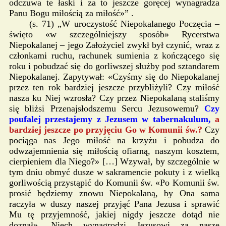
odczuwa te łaski i za to jeszcze goręcej wynagradza
Panu Bogu miłością za miłość»” .
(s. 71) „W uroczystość Niepokalanego Poczęcia –
święto «w szczególniejszy sposób» Rycerstwa
Niepokalanej – jego Założyciel zwykł był czynić, wraz z
członkami ruchu, rachunek sumienia z kończącego się
roku i pobudzać się do gorliwszej służby pod sztandarem
Niepokalanej. Zapytywał: «Czyśmy się do Niepokalanej
przez ten rok bardziej jeszcze przybliżyli? Czy miłość
nasza ku Niej wzrosła? Czy przez Niepokalaną staliśmy
się bliżsi Przenajsłodszemu Sercu Jezusowemu?
Czy
poufalej przestajemy z Jezusem w tabernakulum,
a
bardziej jeszcze po przyjęciu Go w Komunii św.?
Czy
pociąga nas Jego miłość na krzyżu i pobudza do
odwzajemnienia się miłością ofiarną, naszym kosztem,
cierpieniem dla Niego?» […] Wzywał, by szczególnie w
tym dniu obmyć dusze w sakramencie pokuty i z wielką
gorliwością przystąpić do Komunii św. «Po Komunii św.
prosić będziemy znowu Niepokalaną, by Ona sama
raczyła w duszy naszej przyjąć Pana Jezusa i sprawić
Mu tę przyjemność, jakiej nigdy jeszcze dotąd nie
doznał». Niech wynagrodzi Jezusowi za nasze