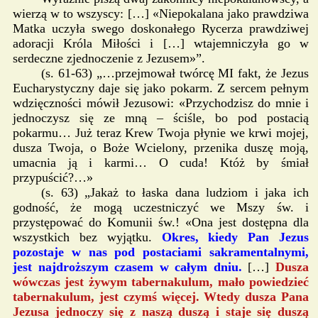
wierzą w to wszyscy: […] «Niepokalana jako prawdziwa
Matka uczyła swego doskonałego Rycerza prawdziwej
adoracji Króla Miłości i […] wtajemniczyła go w
serdeczne zjednoczenie z Jezusem»”.
(s. 61-63) „…przejmował twórcę MI fakt, że Jezus
Eucharystyczny daje się jako pokarm. Z sercem pełnym
wdzięczności mówił Jezusowi: «Przychodzisz do mnie i
jednoczysz się ze mną – ściśle, bo pod postacią
pokarmu… Już teraz Krew Twoja płynie we krwi mojej,
dusza Twoja, o Boże Wcielony, przenika duszę moją,
umacnia ją i karmi… O cuda! Któż by śmiał
przypuścić?…»
(s. 63) „Jakaż to łaska dana ludziom i jaka ich
godność, że mogą uczestniczyć we Mszy św. i
przystępować do Komunii św.! «Ona jest dostępna dla
wszystkich bez wyjątku.
Okres, kiedy Pan Jezus
pozostaje w nas pod postaciami sakramentalnymi,
jest najdroższym czasem w całym dniu.
[…]
Dusza
wówczas jest żywym tabernakulum, mało powiedzieć
tabernakulum, jest czymś więcej. Wtedy dusza Pana
Jezusa jednoczy się z naszą duszą i staje się duszą