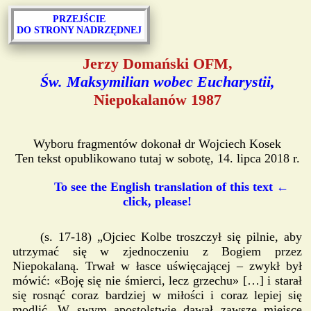
PRZEJŚCIE
DO STRONY NADRZĘDNEJ
Jerzy Domański OFM,
Św. Maksymilian wobec Eucharystii,
Niepokalanów 1987
Wyboru fragmentów dokonał dr Wojciech Kosek
Ten tekst opublikowano tutaj w sobotę, 14. lipca 2018 r.
To see the English translation of this text ←
click, please!
(s. 17-18) „Ojciec Kolbe troszczył się pilnie, aby
utrzymać się w zjednoczeniu z Bogiem przez
Niepokalaną. Trwał w łasce uświęcającej – zwykł był
mówić: «Boję się nie śmierci, lecz grzechu» […] i starał
się rosnąć coraz bardziej w miłości i coraz lepiej się
modlić. W swym apostolstwie dawał zawsze miejsce