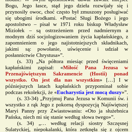
Bogu, Jego łasce, stąd jego dzieła rozwijały się i
przynosiły owoc, choć często był zmuszony posługiwać
się ubogimi środkami. «Postać Sługi Bożego i jego
apostolstwo – pisał w 1971 roku biskup Władysław
Miziołek – są ostrzeżeniem przed nadmiernym a
modnym dziś socjologizowaniem życia kapłańskiego, z
zapomnieniem o jego najistotniejszych składnikach,
jakimi są: powołanie, uświęcenie i udział w
posłannictwie Chrystusa»”.
(s. 33) „Na półtora miesiąc przed święceniami
kapłańskimi zapisał: «
Miłość Pana Jezusa w
Przenajświętszym Sakramencie (Hostii) ponad
wszystko. On jest dla nas wszystkim
» […] I w
późniejszych latach kapłańskich przypominał sobie
podczas rekolekcji, że «
Eucharystia jest mocą duszy
»”.
(s. 33-34) „Przyjmuj Pana Jezusa w Komunii św. i
wszystko z rąk Jego z pokorną dyspozycją Najświętszej
Maryi Panny przy Zwiastowaniu: «Oto ja służebnica
Pańska, niech mi się stanie według słowa twego»”.
(s. 34) „… według relacji siostry Szczęsnej
Sulatyckiej, niepokalanki, która zetknęła się z ojcem