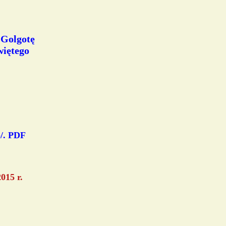
 Golgotę
więtego
/. PDF
015 r.