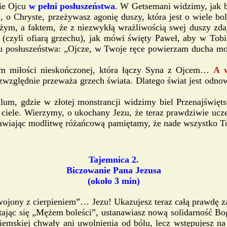
bie Ojcu
w pełni posłuszeństwa
. W Getsemani widzimy, jak b
o Chryste, przeżywasz agonię duszy, która jest o wiele bol
ym, a faktem, że z niezwykłą wrażliwością swej duszy zdaje
m” (czyli ofiarą grzechu), jak mówi święty Paweł, aby w Tob
aktu posłuszeństwa: „Ojcze, w Twoje ręce powierzam ducha m
em miłości nieskończonej, która łączy Syna z Ojcem…
A w
ezwzględnie przeważa grzech świata. Dlatego świat jest odnow
um, gdzie w złotej monstrancji widzimy biel Przenajświęts
iele. Wierzymy, o ukochany Jezu, że teraz prawdziwie ucze
awiając modlitwę różańcową pamiętamy, że nade wszystko To
Tajemnica 2.
Biczowanie Pana Jezusa
(około 3 min)
wojony z cierpieniem”… Jezu! Ukazujesz teraz całą prawdę z
 Stając się „Mężem boleści”, ustanawiasz nową solidarność 
mskiej chwały ani uwolnienia od bólu, lecz wstępujesz na dr