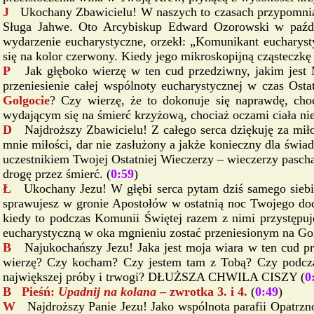
J
Ukochany Zbawicielu! W naszych to czasach przypomniał
Sługa Jahwe. Oto Arcybiskup Edward Ozorowski w paździ
wydarzenie eucharystyczne, orzekł: „Komunikant eucharyst
się na kolor czerwony. Kiedy jego mikroskopijną cząsteczk
P
Jak głęboko wierzę w ten cud przedziwny, jakim jest 
przeniesienie całej wspólnoty eucharystycznej w czas Ost
Golgocie
? Czy wierzę, że to dokonuje się naprawdę, cho
wydającym się na śmierć krzyżową, chociaż oczami ciała ni
D
Najdroższy Zbawicielu! Z całego serca dziękuję za mi
mnie miłości, dar nie zasłużony a jakże konieczny dla świa
uczestnikiem Twojej Ostatniej Wieczerzy – wieczerzy pascha
drogę przez śmierć. (
0:59
)
Ł
Ukochany Jezu! W głębi serca pytam dziś samego siebi
sprawujesz w gronie Apostołów w ostatnią noc Twojego do
kiedy to podczas Komunii Świętej razem z nimi przystępuj
eucharystyczną w oka mgnieniu zostać przeniesionym na Gol
B
Najukochańszy Jezu! Jaka jest moja wiara w ten cud 
wierzę? Czy kocham? Czy jestem tam z Tobą? Czy podcza
największej próby i trwogi? DŁUŻSZA CHWILA CISZY (
0
B Pieśń:
Upadnij na kolana
– zwrotka 3. i 4.
(
0:49
)
W
Najdroższy Panie Jezu! Jako wspólnota parafii Opatrzn