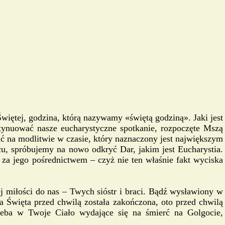
więtej, godzina, którą nazywamy «świętą godziną». Jaki jest
ynuować nasze eucharystyczne spotkanie, rozpoczęte Mszą
ć na modlitwie w czasie, który naznaczony jest największym
u, spróbujemy na nowo odkryć Dar, jakim jest Eucharystia.
 za jego pośrednictwem – czyż nie ten właśnie fakt wyciska
 miłości do nas – Twych sióstr i braci. Bądź wysławiony w
 Święta przed chwilą została zakończona, oto przed chwilą
chleba w Twoje Ciało wydające się na śmierć na Golgocie,