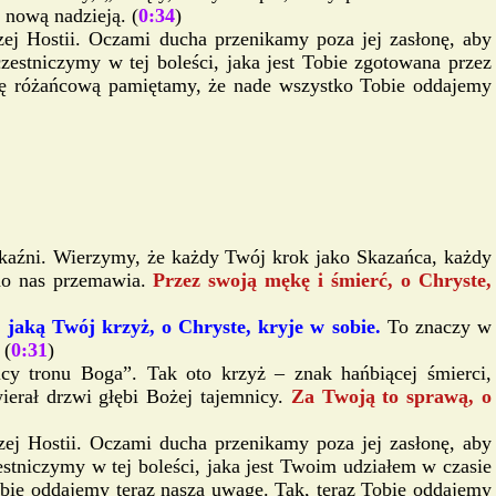
 nową nadzieją. (
0:34
)
zej Hostii. Oczami ducha przenikamy poza jej zasłonę, aby
estniczymy w tej boleści, jaka jest Tobie zgotowana przez
twę różańcową pamiętamy, że nade wszystko Tobie oddajemy
 kaźni. Wierzymy, że każdy Twój krok jako Skazańca, każdy
 do nas przemawia.
Przez swoją mękę i śmierć, o Chryste,
 jaką Twój krzyż, o Chryste, kryje w sobie.
To znaczy w
 (
0:31
)
wicy tronu Boga”. Tak oto krzyż – znak hańbiącej śmierci,
ierał drzwi głębi Bożej tajemnicy.
Za Twoją to sprawą, o
zej Hostii. Oczami ducha przenikamy poza jej zasłonę, aby
stniczymy w tej boleści, jaka jest Twoim udziałem w czasie
bie oddajemy teraz naszą uwagę. Tak, teraz Tobie oddajemy