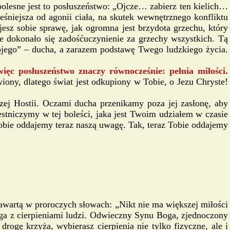
olesne jest to posłuszeństwo: „Ojcze… zabierz ten kielich…
eśniejsza od agonii ciała, na skutek wewnętrznego konfliktu
sz sobie sprawę, jak ogromna jest brzydota grzechu, który
ie dokonało się zadośćuczynienie za grzechy wszystkich. Tą
ojego” – ducha, a zarazem podstawę Twego ludzkiego życia.
ięc posłuszeństwo znaczy równocześnie: pełnia miłości.
iony, dlatego świat jest odkupiony w Tobie, o Jezu Chryste!
zej Hostii. Oczami ducha przenikamy poza jej zasłonę, aby
stniczymy w tej boleści, jaka jest Twoim udziałem w czasie
bie oddajemy teraz naszą uwagę. Tak, teraz Tobie oddajemy
awartą w proroczych słowach: „Nikt nie ma większej miłości
Boga z cierpieniami ludzi. Odwieczny Synu Boga, zjednoczony
ogę krzyża, wybierasz cierpienia nie tylko fizyczne, ale i