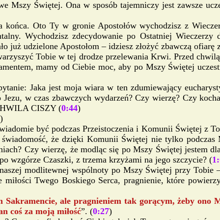
a we Mszy Świętej. Ona w sposób tajemniczy jest zawsze ucz
ła końca. Oto Ty w gronie Apostołów wychodzisz z Wieczer
ntalny. Wychodzisz zdecydowanie po Ostatniej Wieczerzy 
ało już udzielone Apostołom – idziesz złożyć zbawczą ofiarę 
arzyszyć Tobie w tej drodze przelewania Krwi. Przed chwilą
ramentem, mamy od Ciebie moc, aby po Mszy Świętej uczestn
pytanie: Jaka jest moja wiara w ten zdumiewający eucharyst
, o Jezu, w czas zbawczych wydarzeń? Czy wierzę? Czy koch
 CHWILA CISZY (
0:44
)
)
świadomie być podczas Przeistoczenia i Komunii Świętej z T
wiadomość, że dzięki Komunii Świętej nie tylko podczas Ms
niach? Czy wierzę, że modląc się po Mszy Świętej jestem dl
ż po wzgórze Czaszki, z trzema krzyżami na jego szczycie? (
1
aszej modlitewnej wspólnoty po Mszy Świętej przy Tobie – 
nie miłości Twego Boskiego Serca, pragnienie, które powier
 Sakramencie, ale pragnieniem tak gorącym, żeby ono Mni
an coś za moją miłość
”. (
0:27
)