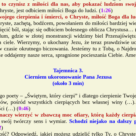
to czynisz z miłości dla nas, aby pokazać ludziom swo
yste, jest odbiciem miłości Boga do ludzi. (
1:26
)
ojego cierpienia i śmierci, o Chryste, miłość Boga dla lud
 Chryste, zachętą, bodźcem, powołaniem do miłości bardziej wi
ięcić ból, stając się odbiciem bolesnego oblicza Chrystusa… 
um, gdzie w złotej monstrancji widzimy biel Przenajświęts
ciele. Wierzymy, o ukochany Jezu, że teraz prawdziwie ucz
o w czasie okrutnego biczowania. Jesteśmy tu z Tobą, o Na
e oddajemy nasze serca, spragnione pocieszania Ciebie. Ame
Tajemnica 3.
Cierniem ukoronowanie Pana Jezusa
(około 3 min)
ego poety – „Świętym, który cierpi” i dlatego cierpienie Two
bów, pośród wszystkich cierpiących bez własnej winy (…). 
ci (…) (
0:46
)
aczy wierzyć w zbawczą moc ofiary, którą każdy cierp
 swój twórczy sens i wymiar.
Schodzi niejako na dalszy 
2
)
ość? Odpowiedź, jakiej możesz udzielić tylko Ty, o Chryste 