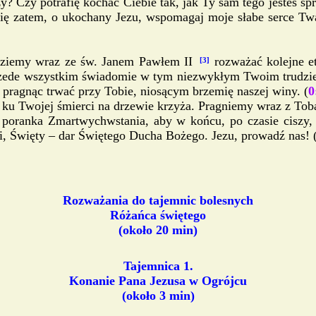
zy? Czy potrafię kochać Ciebie tak, jak Ty sam tego jesteś s
Cię zatem, o ukochany Jezu, wspomagaj moje słabe serce Twą 
ędziemy wraz ze św. Janem Pawłem II
rozważać kolejne et
[3]
 przede wszystkim świadomie w tym niezwykłym Twoim trudzie
pragnąc trwać przy Tobie, niosącym brzemię naszej winy. (
0
 ku Twojej śmierci na drzewie krzyża. Pragniemy wraz z Tob
poranka Zmartwychwstania, aby w końcu, po czasie ciszy, o
, Święty – dar Świętego Ducha Bożego. Jezu, prowadź nas! 
Rozważania do tajemnic bolesnych
Różańca świętego
(około 20 min)
Tajemnica 1.
Konanie Pana Jezusa w Ogrójcu
(około 3 min)