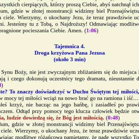
stkich cierpiących, którzy proszą Ciebie, abyś natchnął ich
m, gdzie w złotej monstrancji widzimy biel Przenajświęts
ciele. Wierzymy, o ukochany Jezu, że teraz prawdziwie ucz
erni. Jesteśmy tu z Tobą, o Najdroższy! Odmawiając modli
pragnione pocieszania Ciebie. Amen. (
1:06
)
Tajemnica 4.
Droga krzyżowa Pana Jezusa
(około 3 min)
 Synu Boży, nie jest zwyczajnym zbliżaniem się do miejsca
ają i czego dokonują uczestnicy tego dramatu, nieustannie
3
)
te? To znaczy doświadczyć w Duchu Świętym tej miłości,
 w mocy tej miłości wciąż na nowo brać go na ramiona i iść…
piałeś krzyż, nie bacząc na jego hańbę, i zasiadłeś po pra
kluczem. Odtąd przy pomocy tego klucza człowiek będzie otw
, ludzie dowiedzą się, że Bóg jest miłością.
(
0:48
)
m, gdzie w złotej monstrancji widzimy biel Przenajświęts
iele. Wierzymy, o ukochany Jezu, że teraz prawdziwie ucze
wiając modlitwę różańcową pamiętamy, że nade wszystko To