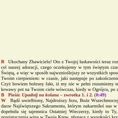
B
Ukochany Zbawicielu! Oto z Twojej łaskawości teraz roz
cel naszej adoracji, czego oczekujemy w tym świętym cz
Świętą, a więc w sposób najwznioślejszy ze wszystkich spo
Twoim cierpieniem: w czasie, jaki następuje po zakończen
Czyż bowiem bolesny fakt, iż my nie w pełni rozumiemy ten
krwawy pot na Twoim ciele wówczas, kiedy w Ogrójcu, po za
B Pieśń:
Upadnij na kolana
– zwrotka 1. i 2.
(
0:49
)
W
Bądź uwielbiony, Najdroższy Jezu, Boże Wszechmocny,
darze Najświętszego Sakramentu, którym nakarmiłeś nas w 
dopełniła się tajemnica Ostatniej Wieczerzy, kiedy to T
przeistoczenia wina w Twoją Krew, płynącą z wysokości krz