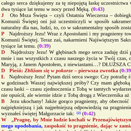
całego serca dziękujemy za tę niepojętą łaskę uczestnictw
dwa tysiące lat temu w nocy przed Męką. (
0:43
)
J
Oto Msza Święta – czyli Ostatnia Wieczerza – dobieg
Komunii Świętej oni już uczestniczyli w sposób sakrame
naturalny dla nas, ludzi, to, co w sakramentalny sposób zost
P
Najdroższy Jezu! Wraz z Apostołami i my pragniemy tow
Komunii Świętej. Teraz zaś, nakarmieni Najświętszym Sak
tysiące lat temu. (
0:39
)
D
Najdroższy Jezu! W głębinach mego serca zadaję dziś 
mnie i nas wszystkich z czasu naszego życia w Twój czas
Maryją, z Janem Apostołem, z niewiastami…? DŁUŻSZA
D Pieśń:
Zbliżam się w pokorze
– pierwsza zwrotka
(
0:39
Ł
Najdroższy Jezu! Pytam dziś serca swego: Czy potrafię 
w godzinach Waszej największej próby? Czy mam głęboką ś
czasu łaski – czasu zjednoczenia z Tobą w tamtych wydarze
nie opuścił, ale wiernie idzie z Tobą drogą z Wieczernika a
B
Jezu ukochany! Jakże gorąco pragniemy, aby obecność n
najpiękniejszą i jak najpełniejszą odpowiedzią na pragnie
wyznałeś świętej Małgorzacie tak:
(
0:42
)
[2]
W
„
Pragnę, by Mnie ludzie kochali w Przenajświętszym
mego upodobania,
zaspokoić to pragnienie, dając w zami