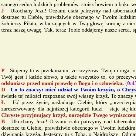
samego sedna ludzkich problemów, stoisz bowiem u boku wszy
J
Ukochany Jezu! Oczami ciała patrzymy nad tabernakulu
dostrzec tu Ciebie, prawdziwie obecnego w Twoim ludzkim 
żołnierzy Piłata, wtłaczających w Twą głowę koronę z ci
teraz naszą uwagę. Tak, teraz Tobie oddajemy nasze serca, s
P
Stajemy tu w przekonaniu, że krzyżowa Twoja droga, o
Twój gest i każde słowo, a także wszystko to, co przeżyw
odsłaniasz przed nami prawdę o Bogu i o człowieku.
(
0:4
D
Co to znaczy: mieć udział w Twoim krzyżu, o Chrys
świetle tej miłości rozpoznać swój własny krzyż. To znaczy
Ł
Iść przez życie, naśladując Ciebie, który „przecier
zarezerwowany dla najniższej kategorii ludzi – staje się 
Chryste przyjmujący krzyż, narzędzie Twego wyniszczenia
B
Ukochany Jezu! Oczami ciała patrzymy nad tabernakulu
dostrzec tu Ciebie, prawdziwie obecnego w Twoim ludzkim c
dźwigania krzyża. Jesteśmy tu z Tobą, o Najdroższy! Odma