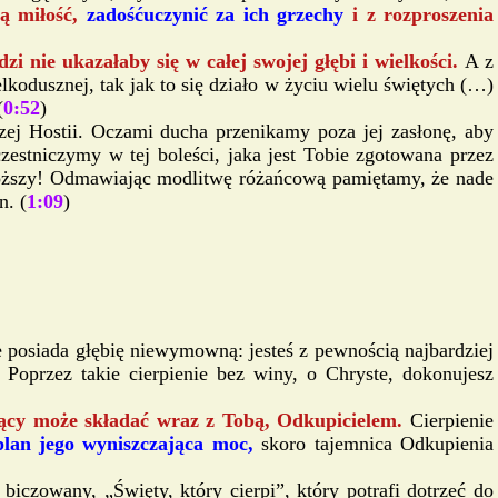
ją miłość,
zadośćuczynić za ich grzechy
i z rozproszenia
zi nie ukazałaby się w całej swojej głębi i wielkości.
A z
elkodusznej, tak jak to się działo w życiu wielu świętych (…)
(
0:52
)
zej Hostii. Oczami ducha przenikamy poza jej zasłonę, aby
estniczymy w tej boleści, jaka jest Tobie zgotowana przez
jdroższy! Odmawiając modlitwę różańcową pamiętamy, że nade
n. (
1:09
)
je posiada głębię niewymowną: jesteś z pewnością najbardziej
Poprzez takie cierpienie bez winy, o Chryste, dokonujesz
iący może składać wraz z Tobą, Odkupicielem.
Cierpienie
plan jego wyniszczająca moc,
skoro tajemnica Odkupienia
biczowany, „Święty, który cierpi”, który potrafi dotrzeć do