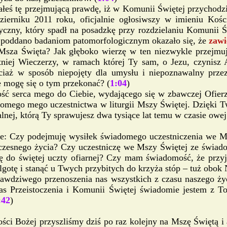
eś tę przejmującą prawdę, iż w Komunii Świętej przychodzis
erniku 2011 roku, oficjalnie ogłosiwszy w imieniu Kośc
yczny, który spadł na posadzkę przy rozdzielaniu Komunii Ś
ę poddano badaniom patomorfologicznym okazało się, że
zawi
Msza Święta? Jak głęboko wierzę w ten niezwykle przejmuj
atniej Wieczerzy, w ramach której Ty sam, o Jezu, czynisz
ciaż w sposób niepojęty dla umysłu i niepoznawalny prz
e mogę się o tym przekonać? (
1:04
)
łość serca mego do Ciebie, wydającego się w zbawczej Ofier
domego mego uczestnictwa w liturgii Mszy Świętej. Dzięki T
lnej, którą Ty sprawujesz dwa tysiące lat temu w czasie ow
e: Czy podejmuję wysiłek świadomego uczestniczenia we Msz
czesnego życia? Czy uczestniczę we Mszy Świętej ze świado
ę do świętej uczty ofiarnej? Czy mam świadomość, że przy
gotę i stanąć u Twych przybitych do krzyża stóp – tuż obok 
prawdziwego przenoszenia nas wszystkich z czasu naszego ż
s Przeistoczenia i Komunii Świętej świadomie jestem z T
:42
)
ości Bożej przyszliśmy dziś po raz kolejny na Mszę Świętą i