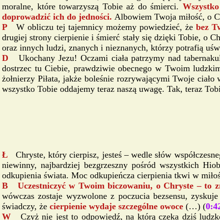
moralne, które towarzyszą Tobie aż do śmierci.
Wszystko 
doprowadzić ich do jedności.
Albowiem Twoja miłość, o Chr
P
W obliczu tej tajemnicy możemy powiedzieć, że
bez Tw
drugiej strony cierpienie i śmierć stały się dzięki Tobie, o
oraz innych ludzi, znanych i nieznanych, którzy potrafią uśw
D
Ukochany Jezu! Oczami ciała patrzymy nad tabernakul
dostrzec tu Ciebie, prawdziwie obecnego w Twoim ludzkim 
żołnierzy Piłata, jakże boleśnie rozrywającymi Twoje ciał
wszystko Tobie oddajemy teraz naszą uwagę. Tak, teraz Tobi
Ł
Chryste, który cierpisz, jesteś – wedle słów współczesn
niewinny, najbardziej bezgrzeszny pośród wszystkich Hio
odkupienia świata. Moc odkupieńcza cierpienia tkwi w miłoś
B Uczestniczyć w Twoim biczowaniu, o Chryste – to zn
wówczas zostaje wyzwolone z poczucia bezsensu, zyskuje
świadczy, że
cierpienie wydaje szczególne owoce
(…) (
0:4
W
Czyż nie jest to odpowiedź, na którą czeka dziś ludzk