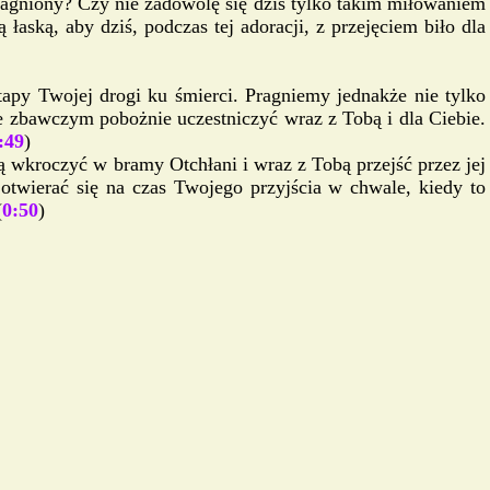
pragniony? Czy nie zadowolę się dziś tylko takim miłowaniem
łaską, aby dziś, podczas tej adoracji, z przejęciem biło dla
apy Twojej drogi ku śmierci. Pragniemy jednakże nie tylko
 zbawczym pobożnie uczestniczyć wraz z Tobą i dla Ciebie.
:49
)
ą wkroczyć w bramy Otchłani i wraz z Tobą przejść przez jej
twierać się na czas Twojego przyjścia w chwale, kiedy to
(
0:50
)