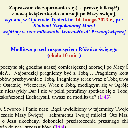
Zapraszam do zapoznania się (→ proszę kliknąć!)
z nową książeczką do adoracji po Mszy świętej,
wydaną w Opactwie Tynieckim
14. lutego 2023 r.
, pt.:
Śladami Niepokalanej Maryi
wejdźmy w czas miłowania Jezusa-Hostii Przenajświętszej
Modlitwa przed rozpoczęciem Różańca świętego
(
około 18 min
)
poczyna się godzina naszej comiesięcznej adoracji po Mszy Ś
asie?… Najbardziej pragniemy być z Tobą… Pragniemy kont
sobów przebywania z Tobą. Pragniemy teraz wraz z Tobą trwa
iu Ostatniej Wieczerzy. Wraz z Tobą, modlącym się w Ogrójc
 niezwykły Dar i nie w pełni potrafimy spotkać się z Tobą
kończonej Eucharystii, trwasz na modlitwie? (
1:45
)
 Stwórco i Panie nasz! Bądź uwielbiony w tajemnicy Twojej
czasie Mszy Świętej – sakramentu Twojej miłości. Oto Msza
y, o Jezu ukochany, dokonałeś przeistoczenia przaśnego 
yża do nas, grzeszników. (
1:04
)