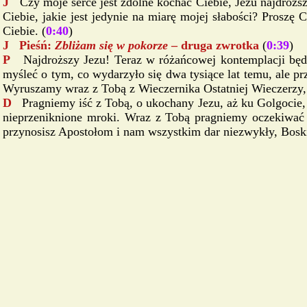
J
Czy moje serce jest zdolne kochać Ciebie, Jezu najdrożs
Ciebie, jakie jest jedynie na miarę mojej słabości? Proszę 
Ciebie. (
0:40
)
J Pieśń:
Zbliżam się w pokorze
– druga zwrotka
(
0:39
)
P
Najdroższy Jezu! Teraz w różańcowej kontemplacji b
myśleć o tym, co wydarzyło się dwa tysiące lat temu, ale
Wyruszamy wraz z Tobą z Wieczernika Ostatniej Wieczerzy, 
D
Pragniemy iść z Tobą, o ukochany Jezu, aż ku Golgocie,
nieprzeniknione mroki. Wraz z Tobą pragniemy oczekiwać 
przynosisz Apostołom i nam wszystkim dar niezwykły, Boski