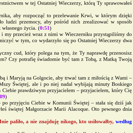
estnictwem w tej Ostatniej Wieczerzy, którą Ty sprawowałeś
nika, aby rozpocząć to przelewanie Krwi, w którym dzięki
do ludzi przemocy, aby pośród nich zrealizować w sposób
z własnego życia. (
0:51
)
 i my przecież wraz z nimi w Wieczerniku przystąpiliśmy do
iczyć w tym, co wydarzyło się po Ostatniej Wieczerzy dwa
yczny cud, który polega na tym, że Ty naprawdę przenosisz
am? Czy potrafię świadomie być tam z Tobą, z Matką Twoją
obą i Maryją na Golgocie, aby trwać tam z miłością z Wami –
zy Świętej, ale i po niej nadal wybijają minuty Boskiego
a Ciebie prawdziwym przyjacielem – przyjacielem, który Cię
:09
)
po przyjęciu Ciebie w Komunii Świętej – stała się dziś jak
zyłeś świętej Małgorzacie Marii Alacoque. Oto pewnego dnia
e paliło, a nie znajduję nikogo, kto usiłowałby,
według