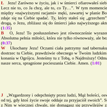
Ł
Jezu! Zarówno w życiu, jak i w śmierci ofiarowałeś sie
Lecz nie to, co Ja chcę, ale to, co Ty…”. W tym momencie, 
między «najwyższymi racjami» męki, zawartej w planie Boż
zdaje się na Ciebie spadać. Ty, który stałeś się „grzeche
drogą, o Jezu, zbliżasz się do śmierci jako najwyższego 
(
1:35
)
B
O, Jezu! To posłuszeństwo jest równocześnie wyraz
Absolutna pełnia miłości, która nie tylko równoważy, ale b
(
0:37
)
W
Ukochany Jezu! Oczami ciała patrzymy nad tabernakul
dostrzec tu Ciebie, prawdziwie obecnego w Twoim ludzkim c
konania w Ogrójcu. Jesteśmy tu z Tobą, o Najdroższy! Odm
nasze serca, spragnione pocieszania Ciebie. Amen. (
1:01
)
J
„Wzgardzony i odepchnięty przez ludzi, Mąż boleści, os
od tej, gdy ktoś życie swoje oddaje za przyjaciół swoich”.
z Nim w wiecznej chwale, nie domagasz się przywilejów zie