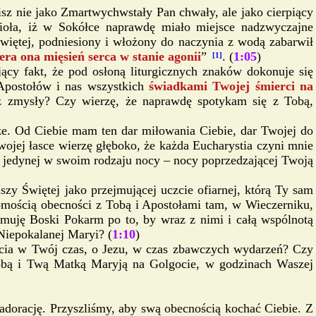
z nie jako Zmartwychwstały Pan chwały, ale jako cierpiący
ioła, iż w Sokółce naprawdę miało miejsce nadzwyczajne
więtej, podniesiony i włożony do naczynia z wodą zabarwił
era ona mięsień serca w stanie agonii
”
. (
1:05
)
[1]
ący fakt, że pod osłoną liturgicznych znaków dokonuje się
 Apostołów i nas wszystkich
świadkami Twojej śmierci na
ez zmysły? Czy wierzę, że naprawdę spotykam się z Tobą,
ze. Od Ciebie mam ten dar miłowania Ciebie, dar Twojej do
wojej łasce wierzę głęboko, że każda Eucharystia czyni mnie
ej jedynej w swoim rodzaju nocy – nocy poprzedzającej Twoją
y Świętej jako przejmującej uczcie ofiarnej, którą Ty sam
mością obecności z Tobą i Apostołami tam, w Wieczerniku,
jmuję Boski Pokarm po to, by wraz z nimi i całą wspólnotą
Niepokalanej Maryi? (
1:10
)
ycia w Twój czas, o Jezu, w czas zbawczych wydarzeń? Czy
obą i Twą Matką Maryją na Golgocie, w godzinach Waszej
 adorację. Przyszliśmy, aby swą obecnością kochać Ciebie. Z