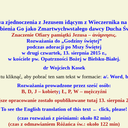
a zjednoczenia z Jezusem idącym z Wieczernika na
lbienia Go jako Zmartwychwstałego dawcy Ducha Ś
Znaczenie Ofiary pamiątki Jezusa – ἀνάμνησις.
Rozważania do „Godziny świętej”
podczas adoracji po Mszy Świętej
w drugi czwartek, 13. sierpnia 2015 r.,
w kościele pw. Opatrzności Bożej w Bielsku-Białej.
dr Wojciech Kosek
 tu kliknąć, aby pobrać ten sam tekst w formacie:
a/. Word
,
b
Rozważania prowadzone przez sześć osób:
B, D, J – kobiety
;
Ł, P, W – mężczyźni
jsze opracowanie zostało opublikowane tutaj 13. sierpnia 2
To see the English translation of this text ← click, please!
(czas rozważań z pieśniami: około 82 min)
(czas z odmawianiem Różańca św.: około 122 min)