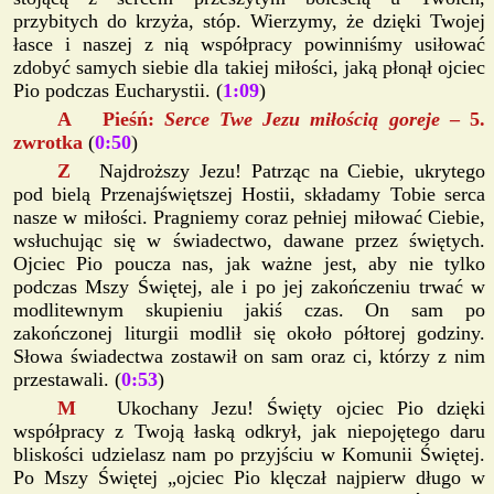
przybitych do krzyża, stóp. Wierzymy, że dzięki Twojej
łasce i naszej z nią współpracy powinniśmy usiłować
zdobyć samych siebie dla takiej miłości, jaką płonął ojciec
Pio podczas Eucharystii. (
1:09
)
A Pieśń:
Serce Twe Jezu miłością goreje
– 5.
zwrotka
(
0:50
)
Z
Najdroższy Jezu! Patrząc na Ciebie, ukrytego
pod bielą Przenajświętszej Hostii, składamy Tobie serca
nasze w miłości. Pragniemy coraz pełniej miłować Ciebie,
wsłuchując się w świadectwo, dawane przez świętych.
Ojciec Pio poucza nas, jak ważne jest, aby nie tylko
podczas Mszy Świętej, ale i po jej zakończeniu trwać w
modlitewnym skupieniu jakiś czas. On sam po
zakończonej liturgii modlił się około półtorej godziny.
Słowa świadectwa zostawił on sam oraz ci, którzy z nim
przestawali. (
0:53
)
M
Ukochany Jezu! Święty ojciec Pio dzięki
współpracy z Twoją łaską odkrył, jak niepojętego daru
bliskości udzielasz nam po przyjściu w Komunii Świętej.
Po Mszy Świętej „ojciec Pio klęczał najpierw długo w