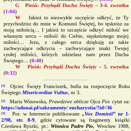
G Pieśń:
Przybądź Duchu Święty
– 3-4. zwrotka
(
1:04
)
W
Jakież to niezwykłe szczęście odkryć, że Ty
przychodzisz do mnie w Komunii Świętej, bo tęsknisz za
moją miłością… I jakież to szczęście odkryć miłość we
własnym sercu – miłość do Ciebie, stęsknionego mojej
miłości… Jezu, z całego serca dziękuję za takie
zachwycające odkrycia – zachwycające znaki Twojej
czułej miłości, których udzielasz nam przez Ducha
Świętego… (
0:40
)
W Pieśń:
Przybądź Duchu Święty
– 5. zwrotka
(
0:32
)
Ojciec Święty Franciszek, bulla na rozpoczęcie Roku
[1]
Świętego
Misericordiae Vultus
, nr 3.
Maria Winowska,
Prawdziwe oblicze Ojca Pio
: cytat za:
[2]
https://adonai.pl/sakramenty/ eucharystia/?id=36
Por. w Internecie publikowane
„Vox Dominii
” nr 1-
[3]
2/98, str. 8-9
, gdzie cytowane są fragmenty książki
Czesława Ryszki, pt.:
Winnica Padre Pio
, Wrocław 1988,