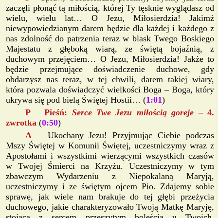
zaczęli płonąć tą miłością, której Ty tęsknie wyglądasz od
wielu, wielu lat… O Jezu, Miłosierdzia! Jakimż
niewypowiedzianym darem będzie dla każdej i każdego z
nas zdolność do patrzenia teraz w blask Twego Boskiego
Majestatu z głęboką wiarą, ze świętą bojaźnią, z
duchowym przejęciem… O Jezu, Miłosierdzia! Jakże to
będzie przejmujące doświadczenie duchowe, gdy
obdarzysz nas teraz, w tej chwili, darem takiej wiary,
która pozwala doświadczyć wielkości Boga – Boga, który
ukrywa się pod bielą Świętej Hostii… (
1:01
)
P Pieśń:
Serce Twe Jezu miłością goreje
– 4.
zwrotka
(
0:50
)
A
Ukochany Jezu! Przyjmując Ciebie podczas
Mszy Świętej w Komunii Świętej, uczestniczymy wraz z
Apostołami i wszystkimi wierzącymi wszystkich czasów
w Twojej Śmierci na Krzyżu. Uczestniczymy w tym
zbawczym Wydarzeniu z Niepokalaną Maryją,
uczestniczymy i ze świętym ojcem Pio. Zdajemy sobie
sprawę, jak wiele nam brakuje do tej głębi przeżycia
duchowego, jakie charakteryzowało Twoją Matkę Maryję,
stojącą z sercem przeszytym boleścią u Twoich,