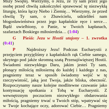
Mszy Świętej. Wierzymy, o Jezu, że Ty sam przez jego
osobę przed chwilą zakończyłeś sprawować tę niezwykłą
liturgię, która łączy Niebo i Ziemię… Wierzymy, że przed
chwilą Ty sam, o Zbawicielu, udzieliłeś nam
błogosławieństwa przez jego kapłańskie ręce i serce…
Bądź uwielbiony, o Panie, w Twoich kapłanach,
szafarzach Boskiego miłosierdzia… (
1:04
)
G Pieśń:
Jezu w Hostii utajony
– 1. zwrotka
(
0:41
)
P
Najdroższy Jezu! Podczas Eucharystii z
przejęciem przyjęliśmy z kapłańskich rąk Ciebie samego,
ukrytego pod jakże skromną szatą Przenajświętszej Hostii.
Świadomi niezwykłego Daru, jakim jesteś Ty sam,
płonący miłością miłosierną do każdej i każdego z nas,
pragniemy teraz w sposób świadomy wejść w tę
rzeczywistość, jaką jest Twoja, jakże bliska, obecność.
Rozpoczynamy nasze kolejne modlitewne czuwanie jako
kontynuację spotkania z Tobą w Eucharystii. Z
wewnętrznym poczuciem niezwykłego obdarowania
miłością, pragniemy trwać u Twoich stóp, wpatrywać się
w Twoje kochające oczy, adorować Ciebie… Pragniemy