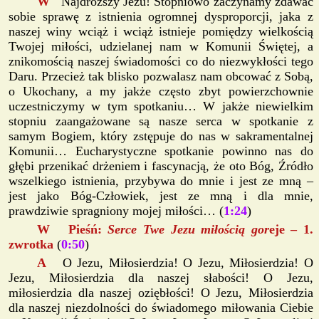
W
Najdroższy Jezu! Stopniowo zaczynamy zdawać
sobie sprawę z istnienia ogromnej dysproporcji, jaka z
naszej winy wciąż i wciąż istnieje pomiędzy wielkością
Twojej miłości, udzielanej nam w Komunii Świętej, a
znikomością naszej świadomości co do niezwykłości tego
Daru. Przecież tak blisko pozwalasz nam obcować z Sobą,
o Ukochany, a my jakże często zbyt powierzchownie
uczestniczymy w tym spotkaniu… W jakże niewielkim
stopniu zaangażowane są nasze serca w spotkanie z
samym Bogiem, który zstępuje do nas w sakramentalnej
Komunii… Eucharystyczne spotkanie powinno nas do
głębi przenikać drżeniem i fascynacją, że oto Bóg, Źródło
wszelkiego istnienia, przybywa do mnie i jest ze mną –
jest jako Bóg-Człowiek, jest ze mną i dla mnie,
prawdziwie spragniony mojej miłości… (
1:24
)
W Pieśń:
Serce Twe Jezu miłością gor
eje – 1.
zwrotka
(
0:50
)
A
O Jezu, Miłosierdzia! O Jezu, Miłosierdzia! O
Jezu, Miłosierdzia dla naszej słabości! O Jezu,
miłosierdzia dla naszej oziębłości! O Jezu, Miłosierdzia
dla naszej niezdolności do świadomego miłowania Ciebie