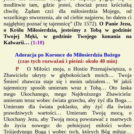
modlitwie tam, gdzie jesteś, chociaż przez króciutką
chwilę. Żądam czci dla miłosierdzia Mojego, od
wszelkiego stworzenia, ale od ciebie najpierw, bo dałem ci
najgłębiej poznać tę tajemnicę” (Dz 1572).
O Panie Jezu,
o Królu Miłosierdzia, jesteśmy z Tobą w godzinie
Twojej Męki, w godzinie Twojego konania na
Kalwarii…
(
1:10
)
Adoracja po Koronce do Miłosierdzia Bożego
(czas tych rozważań i pieśni: około 40 min)
P
O Miłości moja, o Hostio Przenajświętsza, o
Zbawicielu ukryty w głębokościach moich… Twoja
Śmierć zbawcza staje się i moim udziałem… W jakiś
tajemniczy sposób umieram wraz z Tobą… Oto łaska
mego Ukochanego, mego Najdroższego Zbawiciela:
umieram teraz wobec świata grzechu, aby żyć dla Boga…
Umieram dla świata poklasku, aby żyć dla świata
prawdziwych wartości… Umieram Twoją mocą, o
Ukochany Jezu, aby Twoją mocą powstawać z martwych
do życia nowego: do pełniejszej miłości wobec
Trójjedynego Boga i wobec tych, których Bóg miłuje…