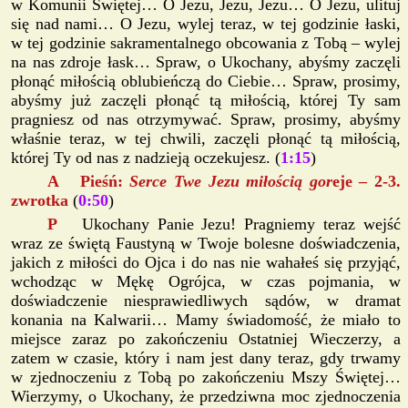
w Komunii Świętej… O Jezu, Jezu, Jezu… O Jezu, ulituj
się nad nami… O Jezu, wylej teraz, w tej godzinie łaski,
w tej godzinie sakramentalnego obcowania z Tobą – wylej
na nas zdroje łask… Spraw, o Ukochany, abyśmy zaczęli
płonąć miłością oblubieńczą do Ciebie… Spraw, prosimy,
abyśmy już zaczęli płonąć tą miłością, której Ty sam
pragniesz od nas otrzymywać. Spraw, prosimy, abyśmy
właśnie teraz, w tej chwili, zaczęli płonąć tą miłością,
której Ty od nas z nadzieją oczekujesz. (
1:15
)
A Pieśń:
Serce Twe Jezu miłością gor
eje – 2-3.
zwrotka
(
0:50
)
P
Ukochany Panie Jezu! Pragniemy teraz wejść
wraz ze świętą Faustyną w Twoje bolesne doświadczenia,
jakich z miłości do Ojca i do nas nie wahałeś się przyjąć,
wchodząc w Mękę Ogrójca, w czas pojmania, w
doświadczenie niesprawiedliwych sądów, w dramat
konania na Kalwarii… Mamy świadomość, że miało to
miejsce zaraz po zakończeniu Ostatniej Wieczerzy, a
zatem w czasie, który i nam jest dany teraz, gdy trwamy
w zjednoczeniu z Tobą po zakończeniu Mszy Świętej…
Wierzymy, o Ukochany, że przedziwna moc zjednoczenia