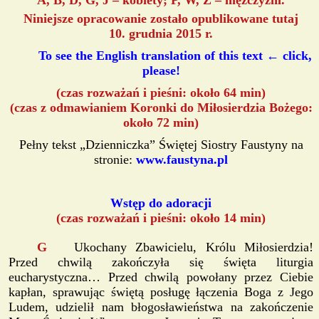
A, B, D, G, J – kobiety; P, W, Z – mężczyźni.
Niniejsze opracowanie zostało opublikowane tutaj
10. grudnia 2015 r.
To see the English translation of this text ← click,
please!
(czas rozważań i pieśni: około 64 min)
(czas z odmawianiem Koronki do Miłosierdzia Bożego:
około 72 min)
Pełny tekst „Dzienniczka” Świętej Siostry Faustyny na
stronie:
www.faustyna.pl
Wstęp do adoracji
(czas rozważań i pieśni: około 14 min)
G
Ukochany Zbawicielu, Królu Miłosierdzia!
Przed chwilą zakończyła się święta liturgia
eucharystyczna… Przed chwilą powołany przez Ciebie
kapłan, sprawując świętą posługę łączenia Boga z Jego
Ludem, udzielił nam błogosławieństwa na zakończenie