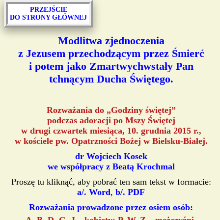
PRZEJŚCIE
DO STRONY GŁÓWNEJ
Modlitwa zjednoczenia
z Jezusem przechodzącym przez Śmierć
i potem jako Zmartwychwstały Pan
tchnącym Ducha Świętego.
Rozważania do „Godziny świętej”
podczas adoracji po Mszy Świętej
w drugi czwartek miesiąca, 10. grudnia 2015 r.,
w kościele pw. Opatrzności Bożej w Bielsku-Białej.
dr Wojciech Kosek
we współpracy z Beatą Krochmal
Proszę tu kliknąć, aby pobrać ten sam tekst w formacie:
a/. Word
,
b/. PDF
Rozważania prowadzone przez osiem osób: