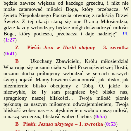
będzie zawsze większe od każdego grzechu, i nikt nie
może zatamować miłości Boga, który przebacza. W
święto Niepokalanego Poczęcia otworzę z radością Drzwi
Święte. Z tej okazji staną się one Bramą Miłosierdzia,
gdzie każdy wchodzący będzie mógł doświadczyć miłości
Boga, który pociesza, przebacza i daje nadzieję”
.
[1]
(
1:27
)
Z Pieśń:
Jezu w Hostii utajony
– 3. zwrotka
(
0:41
)
B
Ukochany Zbawicielu, Królu miłosierdzia!
Wpatrując się oczami ciała w biel Przenajświętszej Hostii,
oczami ducha próbujemy wzbudzić w sercach naszych
świętą bojaźń. Mamy bowiem świadomość, jak blisko, jak
niezmiernie blisko obcujemy z Tobą. O, jakże to
niezwykłe, że Ty sam pragniesz być blisko nas,
spragniony naszej bliskości… Twoja miłość płonie
tęsknotą za naszym miłosnym odwzajemnieniem, Twoja
bliskość wobec nas – z utęsknieniem woła o naszą miłość,
o naszą serdeczną bliskość wobec Ciebie. (
0:55
)
B Pieśń:
Jezusa ukrytego
– 1. zwrotka
(
0:53
)