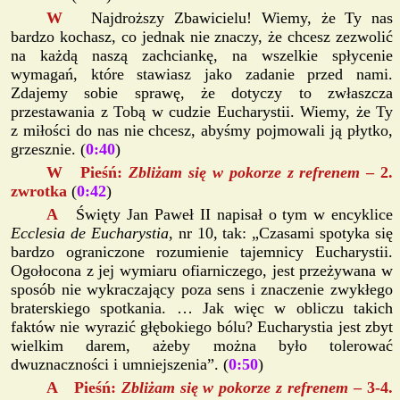
W
Najdroższy Zbawicielu! Wiemy, że Ty nas
bardzo kochasz, co jednak nie znaczy, że chcesz zezwolić
na każdą naszą zachciankę, na wszelkie spłycenie
wymagań, które stawiasz jako zadanie przed nami.
Zdajemy sobie sprawę, że dotyczy to zwłaszcza
przestawania z Tobą w cudzie Eucharystii. Wiemy, że Ty
z miłości do nas nie chcesz, abyśmy pojmowali ją płytko,
grzesznie. (
0:40
)
W Pieśń:
Zbliżam się w pokorze z refrenem
– 2.
zwrotka
(
0:42
)
A
Święty Jan Paweł II napisał o tym w encyklice
Ecclesia de Eucharystia
, nr 10, tak: „Czasami spotyka się
bardzo ograniczone rozumienie tajemnicy Eucharystii.
Ogołocona z jej wymiaru ofiarniczego, jest przeżywana w
sposób nie wykraczający poza sens i znaczenie zwykłego
braterskiego spotkania. … Jak więc w obliczu takich
faktów nie wyrazić głębokiego bólu? Eucharystia jest zbyt
wielkim darem, ażeby można było tolerować
dwuznaczności i umniejszenia”. (
0:50
)
A Pieśń:
Zbliżam się w pokorze z refrenem
– 3-4.