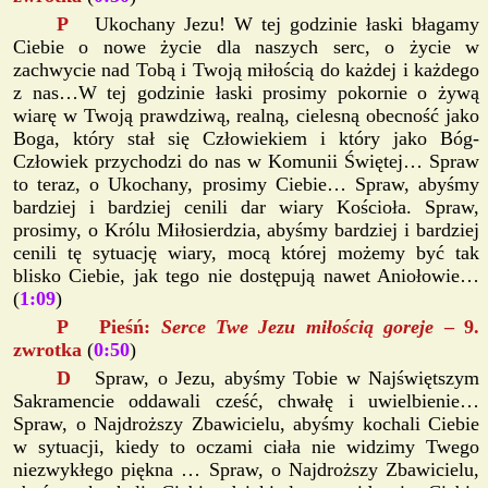
P
Ukochany Jezu! W tej godzinie łaski błagamy
Ciebie o nowe życie dla naszych serc, o życie w
zachwycie nad Tobą i Twoją miłością do każdej i każdego
z nas…W tej godzinie łaski prosimy pokornie o żywą
wiarę w Twoją prawdziwą, realną, cielesną obecność jako
Boga, który stał się Człowiekiem i który jako Bóg-
Człowiek przychodzi do nas w Komunii Świętej… Spraw
to teraz, o Ukochany, prosimy Ciebie… Spraw, abyśmy
bardziej i bardziej cenili dar wiary Kościoła. Spraw,
prosimy, o Królu Miłosierdzia, abyśmy bardziej i bardziej
cenili tę sytuację wiary, mocą której możemy być tak
blisko Ciebie, jak tego nie dostępują nawet Aniołowie…
(
1:09
)
P Pieśń:
Serce Twe Jezu miłością goreje
– 9.
zwrotka
(
0:50
)
D
Spraw, o Jezu, abyśmy Tobie w Najświętszym
Sakramencie oddawali cześć, chwałę i uwielbienie…
Spraw, o Najdroższy Zbawicielu, abyśmy kochali Ciebie
w sytuacji, kiedy to oczami ciała nie widzimy Twego
niezwykłego piękna … Spraw, o Najdroższy Zbawicielu,