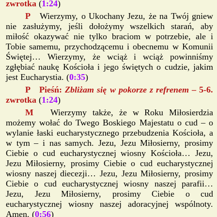
zwrotka
(
1:24
)
P
Wierzymy, o Ukochany Jezu, że na Twój gniew
nie zasłużymy, jeśli dołożymy wszelkich starań, aby
miłość okazywać nie tylko braciom w potrzebie, ale i
Tobie samemu, przychodzącemu i obecnemu w Komunii
Świętej… Wierzymy, że wciąż i wciąż powinniśmy
zgłębiać naukę Kościoła i jego świętych o cudzie, jakim
jest Eucharystia. (
0:35
)
P Pieśń:
Zbliżam się w pokorze z refrenem
– 5-6.
zwrotka
(
1:24
)
M
Wierzymy także, że w Roku Miłosierdzia
możemy wołać do Twego Boskiego Majestatu o cud – o
wylanie łaski eucharystycznego przebudzenia Kościoła, a
w tym – i nas samych. Jezu, Jezu Miłosierny, prosimy
Ciebie o cud eucharystycznej wiosny Kościoła… Jezu,
Jezu Miłosierny, prosimy Ciebie o cud eucharystycznej
wiosny naszej diecezji… Jezu, Jezu Miłosierny, prosimy
Ciebie o cud eucharystycznej wiosny naszej parafii…
Jezu, Jezu Miłosierny, prosimy Ciebie o cud
eucharystycznej wiosny naszej adoracyjnej wspólnoty.
Amen. (
0:56
)