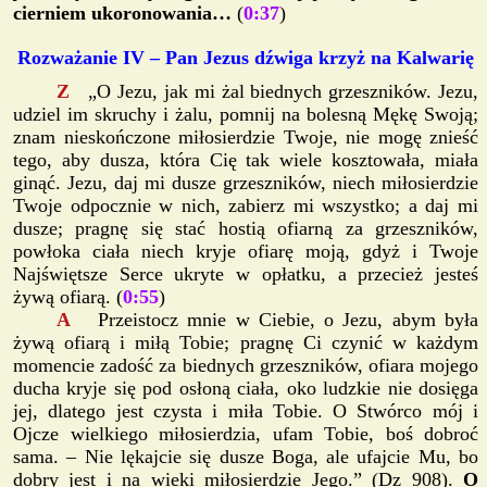
cierniem ukoronowania…
(
0:37
)
Rozważanie IV – Pan Jezus dźwiga krzyż na Kalwarię
Z
„O Jezu, jak mi żal biednych grzeszników. Jezu,
udziel im skruchy i żalu, pomnij na bolesną Mękę Swoją;
znam nieskończone miłosierdzie Twoje, nie mogę znieść
tego, aby dusza, która Cię tak wiele kosztowała, miała
ginąć. Jezu, daj mi dusze grzeszników, niech miłosierdzie
Twoje odpocznie w nich, zabierz mi wszystko; a daj mi
dusze; pragnę się stać hostią ofiarną za grzeszników,
powłoka ciała niech kryje ofiarę moją, gdyż i Twoje
Najświętsze Serce ukryte w opłatku, a przecież jesteś
żywą ofiarą. (
0:55
)
A
Przeistocz mnie w Ciebie, o Jezu, abym była
żywą ofiarą i miłą Tobie; pragnę Ci czynić w każdym
momencie zadość za biednych grzeszników, ofiara mojego
ducha kryje się pod osłoną ciała, oko ludzkie nie dosięga
jej, dlatego jest czysta i miła Tobie. O Stwórco mój i
Ojcze wielkiego miłosierdzia, ufam Tobie, boś dobroć
sama. – Nie lękajcie się dusze Boga, ale ufajcie Mu, bo
dobry jest i na wieki miłosierdzie Jego.” (Dz 908).
O