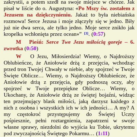
zakrystii, a potem szedł na swoje miejsce w chórze. Jak
pisał w liście do o. Augustyna: «
Po Mszy św. zostałem z
Jezusem na dziękczynieniu.
Jakaż to była niebiańska
rozmowa! Serce Jezusa i moje złączyły się w jedno. Biły
już nie dwa serca, ale tylko jedno. Moje serce znikło jak
kropelka wchłonięta przez ocean»”
. (
0:57
)
[3]
M Pieśń:
Serce Twe Jezu miłością goreje
– 6.
zwrotka
(
0:50
)
W
O Jezu, Miłosierdzia! Wiemy, o Najdroższy
Oblubieńcze, że Aniołowie drżą z przejęcia, wchodząc
przed tron Twojej Chwały w niebie, aby spojrzeć w Twoje
Święte Oblicze… Wiemy, o Najdroższy Oblubieńcze, że
Aniołowie drżą z przejęcia, gdy podnoszą oczy, aby
spojrzeć w Twoje przepiękne Oblicze… Wiemy, o
Ukochany, że Aniołowie drżą ze świętej bojaźni, widząc
ten przejmujący blask miłości, jaką darzysz każdego z
nich z osobna i wszystkich ich w ich jedności… A my? A
my częstokroć przystępujemy do Świętej Uczty
pośpiesznie, pełni roztargnienia, zapatrzeni w swoje
własne sprawy, niezdolni do wyjścia ku Tobie, ukrytemu
pod zwyczajnością Świętego Pokarmu… (
1:11
)