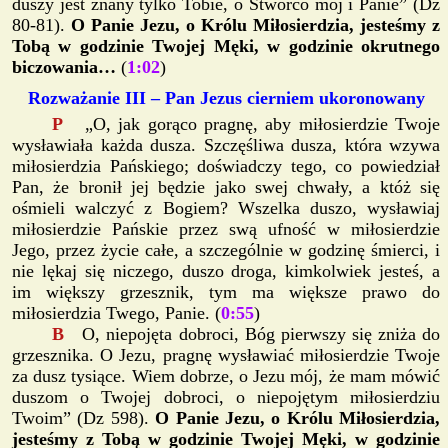
duszy jest znany tylko Tobie, o Stwórco mój i Panie” (Dz
80-81).
O Panie Jezu, o Królu Miłosierdzia, jesteśmy z
Tobą w godzinie Twojej Męki, w godzinie okrutnego
biczowania…
(
1:02
)
Rozważanie III – Pan Jezus cierniem ukoronowany
P
„O, jak gorąco pragnę, aby miłosierdzie Twoje
wysławiała każda dusza. Szczęśliwa dusza, która wzywa
miłosierdzia Pańskiego; doświadczy tego, co powiedział
Pan, że bronił jej będzie jako swej chwały, a któż się
ośmieli walczyć z Bogiem? Wszelka duszo, wysławiaj
miłosierdzie Pańskie przez swą ufność w miłosierdzie
Jego, przez życie całe, a szczególnie w godzinę śmierci, i
nie lękaj się niczego, duszo droga, kimkolwiek jesteś, a
im większy grzesznik, tym ma większe prawo do
miłosierdzia Twego, Panie. (
0:55
)
B
O, niepojęta dobroci, Bóg pierwszy się zniża do
grzesznika. O Jezu, pragnę wysławiać miłosierdzie Twoje
za dusz tysiące. Wiem dobrze, o Jezu mój, że mam mówić
duszom o Twojej dobroci, o niepojętym miłosierdziu
Twoim” (Dz 598).
O Panie Jezu, o Królu Miłosierdzia,
jesteśmy z Tobą w godzinie Twojej Męki, w godzinie