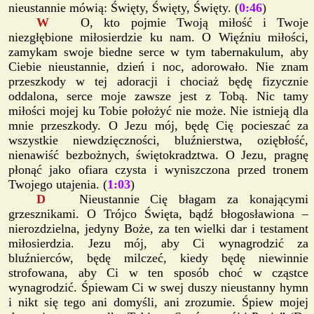
nieustannie mówią: Święty, Święty, Święty. (
0:46
)
W
O, kto pojmie Twoją miłość i Twoje
niezgłębione miłosierdzie ku nam. O Więźniu miłości,
zamykam swoje biedne serce w tym tabernakulum, aby
Ciebie nieustannie, dzień i noc, adorowało. Nie znam
przeszkody w tej adoracji i chociaż będę fizycznie
oddalona, serce moje zawsze jest z Tobą. Nic tamy
miłości mojej ku Tobie położyć nie może. Nie istnieją dla
mnie przeszkody. O Jezu mój, będę Cię pocieszać za
wszystkie niewdzięczności, bluźnierstwa, oziębłość,
nienawiść bezbożnych, świętokradztwa. O Jezu, pragnę
płonąć jako ofiara czysta i wyniszczona przed tronem
Twojego utajenia. (
1:03
)
D
Nieustannie Cię błagam za konającymi
grzesznikami. O Trójco Święta, bądź błogosławiona –
nierozdzielna, jedyny Boże, za ten wielki dar i testament
miłosierdzia. Jezu mój, aby Ci wynagrodzić za
bluźnierców, będę milczeć, kiedy będę niewinnie
strofowana, aby Ci w ten sposób choć w cząstce
wynagrodzić. Śpiewam Ci w swej duszy nieustanny hymn
i nikt się tego ani domyśli, ani zrozumie. Śpiew mojej