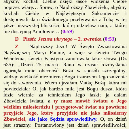
abyśmy kochali Ciebie dzięki łasce widzenia Ciebie
poprzez wiarę… Spraw, o Najdroższy Zbawicielu, abyśmy
kochali Ciebie w Najświętszym Sakramencie i
dostępowali daru świadomego przebywania z Tobą w tej
jakże niezwykłej bliskości, której udzielasz nam, a której
nie dostępują Aniołowie… (
0:59
)
D Pieśń:
Jezusa ukrytego
– 2. zwrotka
(
0:53
)
Z
Najdroższy Jezu! W Święto Zwiastowania
Najświętszej Maryi Pannie, a więc w święto Twego
Wcielenia, święta Faustyna zanotowała takie słowa (Dz
635): „Dzień 25 marca. Rano w czasie rozmyślania
ogarnęła mnie obecność Boża w sposób szczególny,
widząc wielkość niezmierną Boga i zarazem Jego zniżenie
się do stworzenia. Wtem ujrzałam Matkę Bożą, która mi
powiedziała: O, jak bardzo miła jest Bogu dusza, która
idzie wiernie za tchnieniem Jego łaski; ja dałam
Zbawiciela światu, a
ty masz mówić światu o Jego
wielkim miłosierdziu i przygotować świat na powtórne
przyjście Jego, który przyjdzie nie jako miłosierny
Zbawiciel,
ale jako Sędzia sprawiedliwy.
O, on dzień
jest straszny. Postanowiony jest dzień sprawiedliwości,