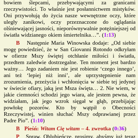
bowiem ślepcami, przebywającymi za granicami
rzeczywistości. To właśnie jest posłannictwem mistyków.
Oni przywołują do życia nasze wewnętrzne oczy, które
uległy zanikowi, oczy przeznaczone do oglądania
olśniewającej jasności, nieporównywalnie potężniejszej od
światła widzianego okiem śmiertelnika…”. (
1:13
)
B
Następnie Maria Winowska dodaje: „Od siebie
mogę powiedzieć, że w San Giovanni Rotondo odkryłam
w ofierze Mszy świętej otchłanie miłości i światła,
przedtem zaledwie dostrzegalne. Ten moment jest bardzo
ważny… Jego zadaniem nie jest robienie ‘czego innego’,
ani też ‘lepiej niż inni’, ale uprzystępnienie nam
zrozumienia, przeżycia i wchłonięcia w siebie tej jedynej
w świecie ofiary, jaką jest Msza święta… 2. Nie wiem, w
jakie ciemności schodzi jego wiara, ale jestem pewna, że
widziałam, jak jego wzrok sięgał w głąb, przebijając
powłokę pozorów. Kto by wątpił o Obecności
Rzeczywistej, winien słuchać Mszy odprawianej przez
Padre Pio”. (
1:10
)
B Pieśń:
Witam Cię witam
– 4. zwrotka
(
0:36
)
P
Spraw, Oblubieńcze, prosimy, abyśmy już teraz