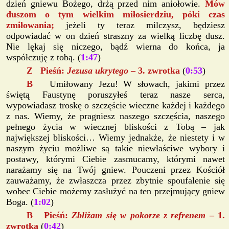
dzień gniewu Bożego, drżą przed nim aniołowie.
Mów
duszom o tym wielkim miłosierdziu, póki czas
zmiłowania;
jeżeli ty teraz milczysz, będziesz
odpowiadać w on dzień straszny za wielką liczbę dusz.
Nie lękaj się niczego, bądź wierna do końca, ja
współczuję z tobą. (
1:47
)
Z Pieśń:
Jezusa ukrytego
– 3. zwrotka
(
0:53
)
B
Umiłowany Jezu! W słowach, jakimi przez
świętą Faustynę poruszyłeś teraz nasze serca,
wypowiadasz troskę o szczęście wieczne każdej i każdego
z nas. Wiemy, że pragniesz naszego szczęścia, naszego
pełnego życia w wiecznej bliskości z Tobą – jak
największej bliskości… Wiemy jednakże, że niestety i w
naszym życiu możliwe są takie niewłaściwe wybory i
postawy, którymi Ciebie zasmucamy, którymi nawet
narażamy się na Twój gniew. Pouczeni przez Kościół
zauważamy, że zwłaszcza przez zbytnie spoufalenie się
wobec Ciebie możemy zasłużyć na ten przejmujący gniew
Boga. (
1:02
)
B Pieśń:
Zbliżam się w pokorze z refrenem
– 1.
zwrotka
(
0:42
)