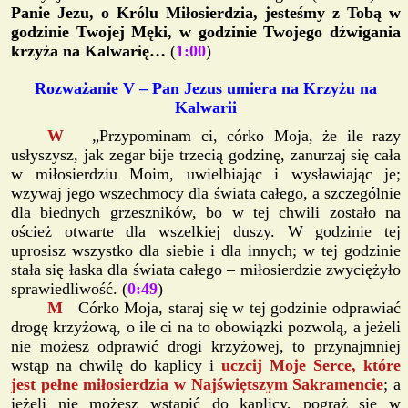
Panie Jezu, o Królu Miłosierdzia, jesteśmy z Tobą w
godzinie Twojej Męki, w godzinie Twojego dźwigania
krzyża na Kalwarię…
(
1:00
)
Rozważanie V – Pan Jezus umiera na Krzyżu na
Kalwarii
W
„Przypominam ci, córko Moja, że ile razy
usłyszysz, jak zegar bije trzecią godzinę, zanurzaj się cała
w miłosierdziu Moim, uwielbiając i wysławiając je;
wzywaj jego wszechmocy dla świata całego, a szczególnie
dla biednych grzeszników, bo w tej chwili zostało na
oścież otwarte dla wszelkiej duszy. W godzinie tej
uprosisz wszystko dla siebie i dla innych; w tej godzinie
stała się łaska dla świata całego – miłosierdzie zwyciężyło
sprawiedliwość. (
0:49
)
M
Córko Moja, staraj się w tej godzinie odprawiać
drogę krzyżową, o ile ci na to obowiązki pozwolą, a jeżeli
nie możesz odprawić drogi krzyżowej, to przynajmniej
wstąp na chwilę do kaplicy i
uczcij Moje Serce, które
jest pełne miłosierdzia w Najświętszym Sakramencie
; a
jeżeli nie możesz wstąpić do kaplicy, pogrąż się w