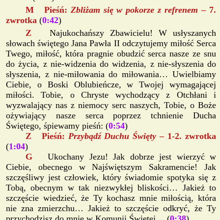
M Pieśń:
Zbliżam się w pokorze z refrenem
– 7.
zwrotka
(
0:42
)
Z
Najukochańszy Zbawicielu! W usłyszanych
słowach świętego Jana Pawła II odczytujemy miłość Serca
Twego, miłość, która pragnie obudzić serca nasze ze snu
do życia, z nie-widzenia do widzenia, z nie-słyszenia do
słyszenia, z nie-miłowania do miłowania… Uwielbiamy
Ciebie, o Boski Oblubieńcze, w Twojej wymagającej
miłości. Tobie, o Chryste wychodzący z Otchłani i
wyzwalający nas z niemocy serc naszych, Tobie, o Boże
ożywiający nasze serca poprzez tchnienie Ducha
Świętego, śpiewamy pieśń: (
0:54
)
Z Pieśń:
Przybądź Duchu Święty
– 1-2. zwrotka
(
1:04
)
G
Ukochany Jezu! Jak dobrze jest wierzyć w
Ciebie, obecnego w Najświętszym Sakramencie! Jak
szczęśliwy jest człowiek, który świadomie spotyka się z
Tobą, obecnym w tak niezwykłej bliskości… Jakież to
szczęście wiedzieć, że Ty kochasz mnie miłością, która
nie zna zmierzchu… Jakież to szczęście odkryć, że Ty
przychodzisz do mnie w Komunii Świętej… (
0:38
)