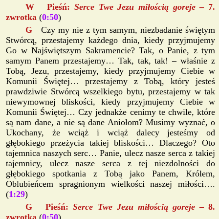
W Pieśń:
Serce Twe Jezu miłością goreje
– 7.
zwrotka
(
0:50
)
G
Czy my nie z tym samym, niezbadanie świętym
Stwórcą, przestajemy każdego dnia, kiedy przyjmujemy
Go w Najświętszym Sakramencie? Tak, o Panie, z tym
samym Panem przestajemy… Tak, tak, tak! – właśnie z
Tobą, Jezu, przestajemy, kiedy przyjmujemy Ciebie w
Komunii Świętej… przestajemy z Tobą, który jesteś
prawdziwie Stwórcą wszelkiego bytu, przestajemy w tak
niewymownej bliskości, kiedy przyjmujemy Ciebie w
Komunii Świętej… Czy jednakże cenimy te chwile, które
są nam dane, a nie są dane Aniołom? Musimy wyznać, o
Ukochany, że wciąż i wciąż dalecy jesteśmy od
głębokiego przeżycia takiej bliskości… Dlaczego? Oto
tajemnica naszych serc… Panie, ulecz nasze serca z takiej
tajemnicy, ulecz nasze serca z tej niezdolności do
głębokiego spotkania z Tobą jako Panem, Królem,
Oblubieńcem spragnionym wielkości naszej miłości….
(
1:29
)
G Pieśń:
Serce Twe Jezu miłością goreje
– 8.
zwrotka
(
0:50
)