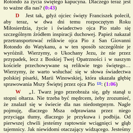
Rotondo za życia świętego kapucyna. Dlaczego teraz jest
to ważne dla nas? (
0:43
)
D
Jest tak, gdyż ojciec święty Franciszek polecił,
aby teraz, w dwa dni temu rozpoczętym Roku
Miłosierdzia, życie i świadectwo ojca Pio stało się
szczególnym źródłem inspiracji duchowej. Papież nakazał
przetransportować relikwie ojca Pio z San Giovanni
Rotondo do Watykanu, a w ten sposób szczególnie je
wyróżnił. Wierzymy, o Ukochany Jezu, że nie przez
przypadek, lecz z Boskiej Twej Opatrzności i w naszym
kościele przechowywane są relikwie tego świętego…
Wierzymy, że warto wsłuchać się w słowa świadectwa
polskiej pisarki, Marii Winowskiej, która ukazała głębię
sprawowania Mszy Świętej przez ojca Pio
: (
1:06
)
[2]
W
„1. Twarz jego przeobraża się, gdy stanął u
stopni ołtarza. Nie trzeba być mędrcem, żeby zrozumieć,
że znalazł się w świecie dla nas niedostępnym. Nagle
pojmuję, dlaczego Msza odprawiana przez niego
przyciąga tłumy, dlaczego je przykuwa i podbija. Od
pierwszej chwili jesteśmy raptownie wciągnięci w głąb
tajemnicy. Jak niewidomi otaczający widzącego. Jesteśmy