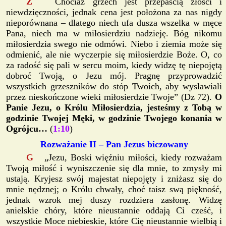
Z
Chociaż grzech jest przepaścią złości i
niewdzięczności, jednak cena jest położona za nas nigdy
nieporównana – dlatego niech ufa dusza wszelka w męce
Pana, niech ma w miłosierdziu nadzieję. Bóg nikomu
miłosierdzia swego nie odmówi. Niebo i ziemia może się
odmienić, ale nie wyczerpie się miłosierdzie Boże. O, co
za radość się pali w sercu moim, kiedy widzę tę niepojętą
dobroć Twoją, o Jezu mój. Pragnę przyprowadzić
wszystkich grzeszników do stóp Twoich, aby wysławiali
przez nieskończone wieki miłosierdzie Twoje” (Dz 72).
O
Panie Jezu, o Królu Miłosierdzia, jesteśmy z Tobą w
godzinie Twojej Męki, w godzinie Twojego konania w
Ogrójcu…
(
1:10
)
Rozważanie II – Pan Jezus biczowany
G
„Jezu, Boski więźniu miłości, kiedy rozważam
Twoją miłość i wyniszczenie się dla mnie, to zmysły mi
ustają. Kryjesz swój majestat niepojęty i zniżasz się do
mnie nędznej; o Królu chwały, choć taisz swą piękność,
jednak wzrok mej duszy rozdziera zasłonę. Widzę
anielskie chóry, które nieustannie oddają Ci cześć, i
wszystkie Moce niebieskie, które Cię nieustannie wielbią i