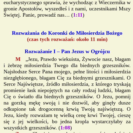
eucharystycznego sprawia, że wychodząc z Wieczernika w
gronie Apostołów, wyszedłeś i z nami, uczestnikami Mszy
Świętej. Panie, prowadź nas… (
1:11
)
Rozważania do Koronki do Miłosierdzia Bożego
(czas tych rozważań: około 11 min)
Rozważanie I – Pan Jezus w Ogrójcu
M
„Jezu, Prawdo wiekuista, Żywocie nasz, błagam
i żebrzę miłosierdzia Twego dla biednych grzeszników.
Najsłodsze Serce Pana mojego, pełne litości i miłosierdzia
niezgłębionego, błagam Cię za biednymi grzesznikami. O
Serce Najświętsze, źródło miłosierdzia, z którego tryskają
promienie łask niepojętych na cały rodzaj ludzki, błagam
Cię o światło dla biednych grzeszników. O Jezu, pomnij
na gorzką mękę swoją i nie dozwól, aby ginęły dusze
odkupione tak drogocenną krwią Twoją najświętszą. O
Jezu, kiedy rozważam tę wielką cenę krwi Twojej, cieszę
się z jej wielkości, bo jedna kropla wystarczyłaby za
wszystkich grzeszników. (
1:08
)