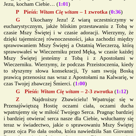
Jezu, kocham Ciebie… (
1:01
)
P Pieśń:
Witam Cię witam
– 1 zwrotka
(
0:36
)
G
Ukochany Jezu! Z wiarą uczestniczymy w
eucharystycznym, jakże bliskim przestawaniu z Tobą w
czasie Mszy Świętej i w czasie adoracji. Wierzymy, że
dzięki tajemniczej równoczesności, jaka zachodzi między
sprawowaniem Mszy Świętej a Ostatnią Wieczerzą, którą
sprawowałeś w Wieczerniku przed Męką, w czasie każdej
Mszy Świętej jesteśmy z Tobą i z Apostołami w
Wieczerniku. Wierzymy, że podczas Przeistoczenia, kiedy
to słyszymy słowa konsekracji, Ty sam swoją Boską
prawicą przenosisz nas wraz z Apostołami na Kalwarię, w
czas Twojej zbawczej Śmierci. (
1:00
)
G Pieśń:
Witam Cię witam
– 2-3 zwrotka
(
1:12
)
Z
Najdroższy Zbawicielu! Wpatrując się w
Przenajświętszą Hostię oczami ciała, oczami ducha
wpatrujemy się w miłość Twojego Serca. Pragnąc bardziej
i bardziej otwierać serca nasze dla Ciebie, wsłuchamy się
teraz w świadectwo, jakie o sprawowaniu Mszy Świętej
przez ojca Pio dała osoba, która nawiedziła San Giovanni