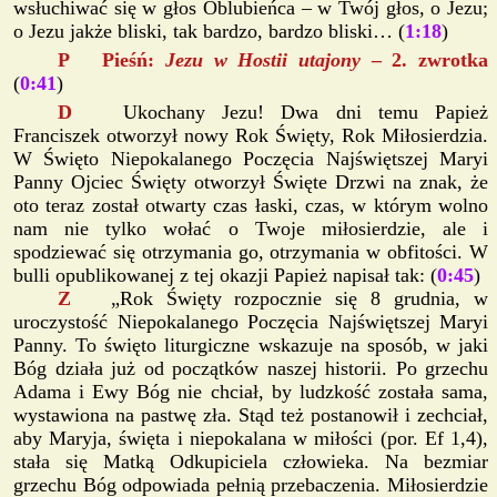
wsłuchiwać się w głos Oblubieńca – w Twój głos, o Jezu;
o Jezu jakże bliski, tak bardzo, bardzo bliski… (
1:18
)
P Pieśń:
Jezu w Hostii utajony
– 2. zwrotka
(
0:41
)
D
Ukochany Jezu! Dwa dni temu Papież
Franciszek otworzył nowy Rok Święty, Rok Miłosierdzia.
W Święto Niepokalanego Poczęcia Najświętszej Maryi
Panny Ojciec Święty otworzył Święte Drzwi na znak, że
oto teraz został otwarty czas łaski, czas, w którym wolno
nam nie tylko wołać o Twoje miłosierdzie, ale i
spodziewać się otrzymania go, otrzymania w obfitości. W
bulli opublikowanej z tej okazji Papież napisał tak: (
0:45
)
Z
„Rok Święty rozpocznie się 8 grudnia, w
uroczystość Niepokalanego Poczęcia Najświętszej Maryi
Panny. To święto liturgiczne wskazuje na sposób, w jaki
Bóg działa już od początków naszej historii. Po grzechu
Adama i Ewy Bóg nie chciał, by ludzkość została sama,
wystawiona na pastwę zła. Stąd też postanowił i zechciał,
aby Maryja, święta i niepokalana w miłości (por. Ef 1,4),
stała się Matką Odkupiciela człowieka. Na bezmiar
grzechu Bóg odpowiada pełnią przebaczenia. Miłosierdzie