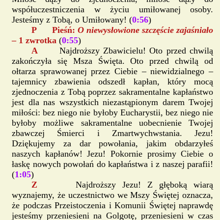
współuczestniczenia w życiu umiłowanej osoby.
Jesteśmy z Tobą, o Umiłowany! (
0:56
)
P Pieśń:
O niewysłowione szczęście zajaśniało
– 1 zwrotka
(
0:55
)
A
Najdroższy Zbawicielu! Oto przed chwilą
zakończyła się Msza Święta. Oto przed chwilą od
ołtarza sprawowanej przez Ciebie – niewidzialnego –
tajemnicy zbawienia odszedł kapłan, który mocą
zjednoczenia z Tobą poprzez sakramentalne kapłaństwo
jest dla nas wszystkich niezastąpionym darem Twojej
miłości: bez niego nie byłoby Eucharystii, bez niego nie
byłoby możliwe sakramentalne uobecnienie Twojej
zbawczej Śmierci i Zmartwychwstania. Jezu!
Dziękujemy za dar powołania, jakim obdarzyłeś
naszych kapłanów! Jezu! Pokornie prosimy Ciebie o
łaskę nowych powołań do kapłaństwa i z naszej parafii!
(
1:05
)
Z
Najdroższy Jezu! Z głęboką wiarą
wyznajemy, że uczestnictwo we Mszy Świętej oznacza,
że podczas Przeistoczenia i Komunii Świętej naprawdę
jesteśmy przeniesieni na Golgotę, przeniesieni w czas