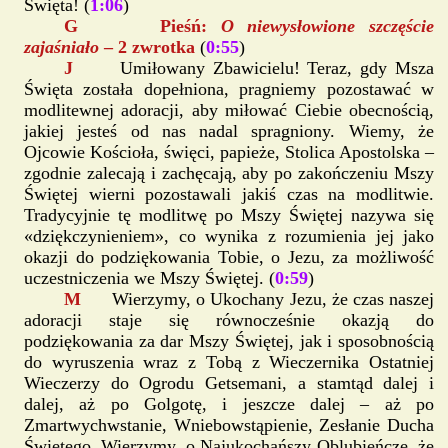
Święta! (
1:06
)
G Pieśń:
O niewysłowione szczęście
zajaśniało
– 2 zwrotka
(
0:55
)
J
Umiłowany Zbawicielu! Teraz, gdy Msza
Święta została dopełniona, pragniemy pozostawać w
modlitewnej adoracji, aby miłować Ciebie obecnością,
jakiej jesteś od nas nadal spragniony. Wiemy, że
Ojcowie Kościoła, święci, papieże, Stolica Apostolska –
zgodnie zalecają i zachęcają, aby po zakończeniu Mszy
Świętej wierni pozostawali jakiś czas na modlitwie.
Tradycyjnie tę modlitwę po Mszy Świętej nazywa się
«dziękczynieniem», co wynika z rozumienia jej jako
okazji do podziękowania Tobie, o Jezu, za możliwość
uczestniczenia we Mszy Świętej. (
0:59
)
M
Wierzymy, o Ukochany Jezu, że czas naszej
adoracji staje się równocześnie okazją do
podziękowania za dar Mszy Świętej, jak i sposobnością
do wyruszenia wraz z Tobą z Wieczernika Ostatniej
Wieczerzy do Ogrodu Getsemani, a stamtąd dalej i
dalej, aż po Golgotę, i jeszcze dalej – aż po
Zmartwychwstanie, Wniebowstąpienie, Zesłanie Ducha
Świętego. Wierzymy, o Najukochańszy Oblubieńcze, że