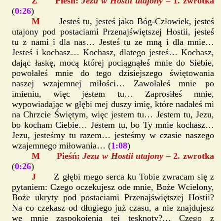
Z Pieśń:
Jezu w Hostii utajony
– 1. zwrotka
(
0:26
)
M
Jesteś tu, jesteś jako Bóg-Człowiek, jesteś
utajony pod postaciami Przenajświętszej Hostii, jesteś
tu z nami i dla nas… Jesteś tu ze mną i dla mnie…
Jesteś i kochasz… Kochasz, dlatego jesteś… Kochasz,
dając łaskę, mocą której pociągnąłeś mnie do Siebie,
powołałeś mnie do tego dzisiejszego świętowania
naszej wzajemnej miłości… Zawołałeś mnie po
imieniu, więc jestem tu… Zaprosiłeś mnie,
wypowiadając w głębi mej duszy imię, które nadałeś mi
na Chrzcie Świętym, więc jestem tu… Jestem tu, Jezu,
bo kocham Ciebie… Jestem tu, bo Ty mnie kochasz…
Jezu, jesteśmy tu razem… jesteśmy w czasie naszego
wzajemnego miłowania… (
1:08
)
M Pieśń:
Jezu w Hostii utajony
– 2. zwrotka
(
0:26
)
J
Z głębi mego serca ku Tobie zwracam się z
pytaniem: Czego oczekujesz ode mnie, Boże Wcielony,
Boże ukryty pod postaciami Przenajświętszej Hostii?
Na co czekasz od długiego już czasu, a nie znajdujesz
we mnie zaspokojenia tej tęsknoty?… Czego z