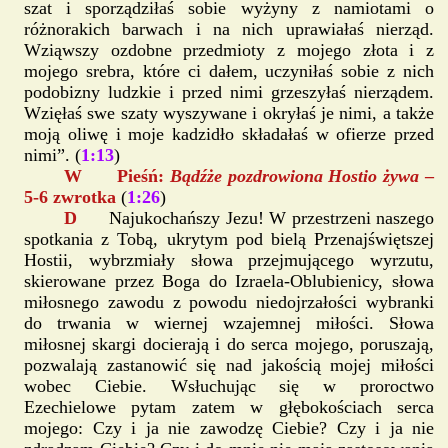
szat i sporządziłaś sobie wyżyny z namiotami o
różnorakich barwach i na nich uprawiałaś nierząd.
Wziąwszy ozdobne przedmioty z mojego złota i z
mojego srebra, które ci dałem, uczyniłaś sobie z nich
podobizny ludzkie i przed nimi grzeszyłaś nierządem.
Wzięłaś swe szaty wyszywane i okryłaś je nimi, a także
moją oliwę i moje kadzidło składałaś w ofierze przed
nimi”. (
1:13
)
W Pieśń:
Bądźże pozdrowiona Hostio żywa
–
5-6 zwrotka
(
1:26
)
D
Najukochańszy Jezu! W przestrzeni naszego
spotkania z Tobą, ukrytym pod bielą Przenajświętszej
Hostii, wybrzmiały słowa przejmującego wyrzutu,
skierowane przez Boga do Izraela-Oblubienicy, słowa
miłosnego zawodu z powodu niedojrzałości wybranki
do trwania w wiernej wzajemnej miłości. Słowa
miłosnej skargi docierają i do serca mojego, poruszają,
pozwalają zastanowić się nad jakością mojej miłości
wobec Ciebie. Wsłuchując się w proroctwo
Ezechielowe pytam zatem w głębokościach serca
mojego: Czy i ja nie zawodzę Ciebie? Czy i ja nie