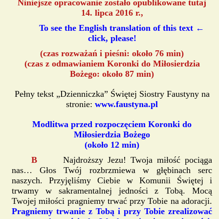
Niniejsze opracowanie zostało opublikowane tutaj
14. lipca 2016 r.,
To see the English translation of this text ←
click, please!
(czas rozważań i pieśni: około 76 min)
(czas z odmawianiem Koronki do Miłosierdzia
Bożego: około 87 min)
Pełny tekst „Dzienniczka” Świętej Siostry Faustyny na
stronie:
www.faustyna.pl
Modlitwa przed rozpoczęciem Koronki do
Miłosierdzia Bożego
(około 12 min)
B
Najdroższy Jezu! Twoja miłość pociąga
nas… Głos Twój rozbrzmiewa w głębinach serc
naszych. Przyjęliśmy Ciebie w Komunii Świętej i
trwamy w sakramentalnej jedności z Tobą. Mocą
Twojej miłości pragniemy trwać przy Tobie na adoracji.
Pragniemy trwanie z Tobą i przy Tobie zrealizować