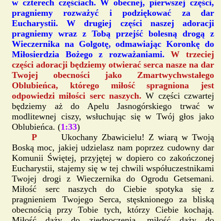
w czterech częściach. W obecnej, pierwszej części,
pragniemy rozważyć i podziękować za dar
Eucharystii. W drugiej części naszej adoracji
pragniemy wraz z Tobą przejść bolesną drogą z
Wieczernika na Golgotę, odmawiając Koronkę do
Miłosierdzia Bożego z rozważaniami.
W trzeciej
części adoracji będziemy otwierać serca nasze na dar
Twojej obecności jako Zmartwychwstałego
Oblubieńca, którego miłość spragniona jest
odpowiedzi miłości serc naszych.
W części czwartej
będziemy aż do Apelu Jasnogórskiego trwać w
modlitewnej ciszy, wsłuchując się w Twój głos jako
Oblubieńca. (
1:33
)
P
Ukochany Zbawicielu! Z wiarą w Twoją
Boską moc, jakiej udzielasz nam poprzez cudowny dar
Komunii Świętej, przyjętej w dopiero co zakończonej
Eucharystii, stajemy się w tej chwili współuczestnikami
Twojej drogi z Wieczernika do Ogrodu Getsemani.
Miłość serc naszych do Ciebie spotyka się z
pragnieniem Twojego Serca, stęsknionego za bliską
obecnością przy Tobie tych, którzy Ciebie kochają.
Miłość dąży do zjednoczenia, miłość dąży do