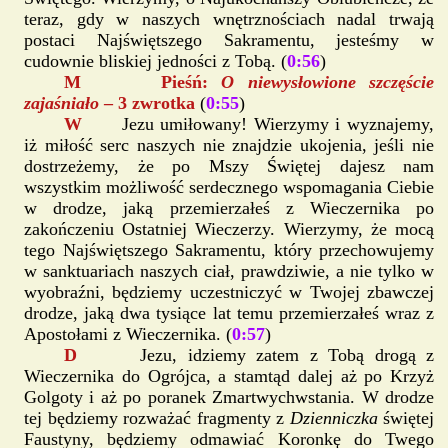
teraz, gdy w naszych wnętrznościach nadal trwają
postaci Najświętszego Sakramentu, jesteśmy w
cudownie bliskiej jedności z Tobą. (
0:56
)
M Pieśń:
O niewysłowione szczęście
zajaśniało
– 3 zwrotka
(
0:55
)
W
Jezu umiłowany! Wierzymy i wyznajemy,
iż miłość serc naszych nie znajdzie ukojenia, jeśli nie
dostrzeżemy, że po Mszy Świętej dajesz nam
wszystkim możliwość serdecznego wspomagania Ciebie
w drodze, jaką przemierzałeś z Wieczernika po
zakończeniu Ostatniej Wieczerzy. Wierzymy, że mocą
tego Najświętszego Sakramentu, który przechowujemy
w sanktuariach naszych ciał, prawdziwie, a nie tylko w
wyobraźni, będziemy uczestniczyć w Twojej zbawczej
drodze, jaką dwa tysiące lat temu przemierzałeś wraz z
Apostołami z Wieczernika. (
0:57
)
D
Jezu, idziemy zatem z Tobą drogą z
Wieczernika do Ogrójca, a stamtąd dalej aż po Krzyż
Golgoty i aż po poranek Zmartwychwstania. W drodze
tej będziemy rozważać fragmenty z
Dzienniczka
świętej
Faustyny, będziemy odmawiać Koronkę do Twego