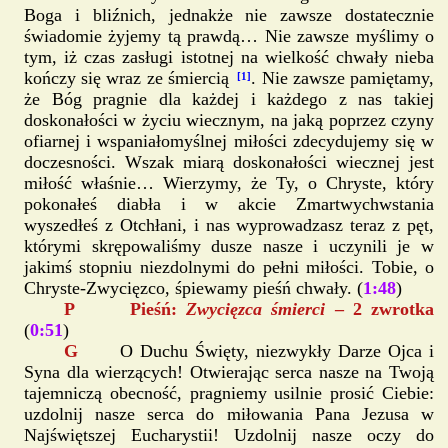
Boga i bliźnich, jednakże nie zawsze dostatecznie
świadomie żyjemy tą prawdą… Nie zawsze myślimy o
tym, iż czas zasługi istotnej na wielkość chwały nieba
kończy się wraz ze śmiercią
. Nie zawsze pamiętamy,
[1]
że Bóg pragnie dla każdej i każdego z nas takiej
doskonałości w życiu wiecznym, na jaką poprzez czyny
ofiarnej i wspaniałomyślnej miłości zdecydujemy się w
doczesności. Wszak miarą doskonałości wiecznej jest
miłość właśnie… Wierzymy, że Ty, o Chryste, który
pokonałeś diabła i w akcie Zmartwychwstania
wyszedłeś z Otchłani, i nas wyprowadzasz teraz z pęt,
którymi skrępowaliśmy dusze nasze i uczynili je w
jakimś stopniu niezdolnymi do pełni miłości. Tobie, o
Chryste-Zwycięzco, śpiewamy pieśń chwały. (
1:48
)
P Pieśń:
Zwycięzca śmierci
– 2 zwrotka
(
0:51
)
G
O Duchu Święty, niezwykły Darze Ojca i
Syna dla wierzących! Otwierając serca nasze na Twoją
tajemniczą obecność, pragniemy usilnie prosić Ciebie:
uzdolnij nasze serca do miłowania Pana Jezusa w
Najświętszej Eucharystii! Uzdolnij nasze oczy do