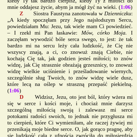
kiedy Ty tak bardzo cierpisz, kiedy Ty z miłości do
mnie oddajesz życie, abym ja mógł żyć na wieki. (
1:06
)
Z
Siostra Faustyna zanotowała w
Dzienniczku
:
„A kiedy spoczęłam przy Jego najsłodszym Sercu,
powiedziałam Mu: Jezu, tak wiele mam Ci powiedzieć.
– I rzekł mi Pan łaskawie:
Mów, córko Moja.
I
zaczęłam wywodzić bóle serca swego, to jest: że tak
bardzo mi na sercu leży cała ludzkość, że Cię nie
wszyscy znają, a ci, co znowuż znają Ciebie, nie
kochają Cię tak, jak godzien jesteś miłości; to znów
widzę, jak Cię strasznie obrażają grzesznicy, to znowuż
widzę wielkie uciśnienie i prześladowanie wiernych,
szczególnie sług Twoich, to znów widzę wiele dusz,
które lecą na oślep w straszną przepaść piekielną.
(
1:06
)
D
Widzisz, Jezu, oto jest ból, który wżera mi
się w serce i kości moje, i chociaż mnie darzysz
szczególną miłością swoją i zalewasz mi serce
potokami radości swoich, to jednak nie przygłusza mi
to cierpień, które Ci wymieniłam, ale raczej żywiej mi
przenikają moje biedne serce. O, jak gorąco pragnę, aby
się ludzkość cała z ufnością zwróciła do miłosierdzia