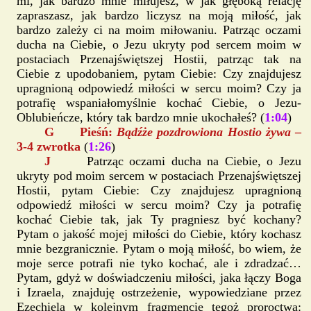
mi, jak bardzo mnie miłujesz, w jak głęboką relację
zapraszasz, jak bardzo liczysz na moją miłość, jak
bardzo zależy ci na moim miłowaniu. Patrząc oczami
ducha na Ciebie, o Jezu ukryty pod sercem moim w
postaciach Przenajświętszej Hostii, patrząc tak na
Ciebie z upodobaniem, pytam Ciebie: Czy znajdujesz
upragnioną odpowiedź miłości w sercu moim? Czy ja
potrafię wspaniałomyślnie kochać Ciebie, o Jezu-
Oblubieńcze, który tak bardzo mnie ukochałeś? (
1:04
)
G Pieśń:
Bądźże pozdrowiona Hostio żywa
–
3-4 zwrotka
(
1:26
)
J
Patrząc oczami ducha na Ciebie, o Jezu
ukryty pod moim sercem w postaciach Przenajświętszej
Hostii, pytam Ciebie: Czy znajdujesz upragnioną
odpowiedź miłości w sercu moim? Czy ja potrafię
kochać Ciebie tak, jak Ty pragniesz być kochany?
Pytam o jakość mojej miłości do Ciebie, który kochasz
mnie bezgranicznie. Pytam o moją miłość, bo wiem, że
moje serce potrafi nie tyko kochać, ale i zdradzać…
Pytam, gdyż w doświadczeniu miłości, jaka łączy Boga
i Izraela, znajduję ostrzeżenie, wypowiedziane przez
Ezechiela w kolejnym fragmencie tegoż proroctwa: