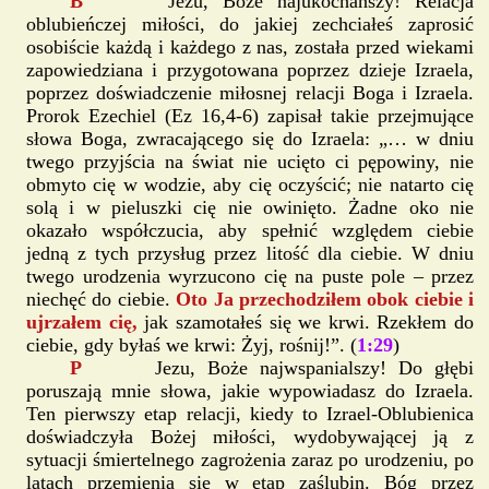
B
Jezu, Boże najukochańszy! Relacja
oblubieńczej miłości, do jakiej zechciałeś zaprosić
osobiście każdą i każdego z nas, została przed wiekami
zapowiedziana i przygotowana poprzez dzieje Izraela,
poprzez doświadczenie miłosnej relacji Boga i Izraela.
Prorok Ezechiel (Ez 16,4-6) zapisał takie przejmujące
słowa Boga, zwracającego się do Izraela: „… w dniu
twego przyjścia na świat nie ucięto ci pępowiny, nie
obmyto cię w wodzie, aby cię oczyścić; nie natarto cię
solą i w pieluszki cię nie owinięto. Żadne oko nie
okazało współczucia, aby spełnić względem ciebie
jedną z tych przysług przez litość dla ciebie. W dniu
twego urodzenia wyrzucono cię na puste pole – przez
niechęć do ciebie.
Oto Ja przechodziłem obok ciebie i
ujrzałem cię,
jak szamotałeś się we krwi. Rzekłem do
ciebie, gdy byłaś we krwi: Żyj, rośnij!”. (
1:29
)
P
Jezu, Boże najwspanialszy! Do głębi
poruszają mnie słowa, jakie wypowiadasz do Izraela.
Ten pierwszy etap relacji, kiedy to Izrael-Oblubienica
doświadczyła Bożej miłości, wydobywającej ją z
sytuacji śmiertelnego zagrożenia zaraz po urodzeniu, po
latach przemienia się w etap zaślubin. Bóg przez