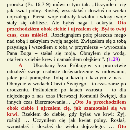
proroka (Ez 16,7-9) mówi o tym tak: „Uczyniłem cię
jak kwiat polny. Rosłaś, wzrastałaś i doszłaś do wieku
dojrzałego. Piersi twoje nabrały kształtu i włosy twoje
stały się obfitsze. Ale byłaś naga i odkryta.
Oto
przechodziłem obok ciebie i ujrzałem cię. Był to twój
czas, czas miłości.
Rozciągnąłem połę płaszcza mego
nad tobą i zakryłem twoją nagość. Związałem się z tobą
przysięgą i wszedłem z tobą w przymierze – wyrocznia
Pana Boga – stałaś się moją. Obmyłem cię wodą,
otarłem z ciebie krew i namaściłem olejkiem”. (
1:29
)
A
Ukochany Jezu! Próbuję w tym proroctwie
odnaleźć swoje osobiste doświadczenie w miłowaniu,
jakie jest pomiędzy Tobą a każdą i każdym z nas…
Obmycie w wodach Chrztu Świętego – to czas zaraz po
urodzeniu. Poślubienie po latach wzrostu – to dla
niejednego z nas czas Pierwszej Komunii Świętej, dla
innych czas Bierzmowania… „
Oto Ja przechodziłem
obok ciebie i ujrzałem cię, jak szamotałaś się we
krwi.
Rzekłem do ciebie, gdy byłaś we krwi: Żyj,
rośnij! … Uczyniłem cię jak kwiat polny. Rosłaś,
wzrastałaś i doszłaś do wieku dojrzałego. …
Oto