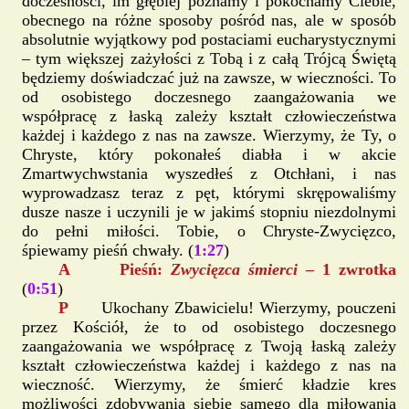
doczesności, im głębiej poznamy i pokochamy Ciebie,
obecnego na różne sposoby pośród nas, ale w sposób
absolutnie wyjątkowy pod postaciami eucharystycznymi
– tym większej zażyłości z Tobą i z całą Trójcą Świętą
będziemy doświadczać już na zawsze, w wieczności. To
od osobistego doczesnego zaangażowania we
współpracę z łaską zależy kształt człowieczeństwa
każdej i każdego z nas na zawsze. Wierzymy, że Ty, o
Chryste, który pokonałeś diabła i w akcie
Zmartwychwstania wyszedłeś z Otchłani, i nas
wyprowadzasz teraz z pęt, którymi skrępowaliśmy
dusze nasze i uczynili je w jakimś stopniu niezdolnymi
do pełni miłości. Tobie, o Chryste-Zwycięzco,
śpiewamy pieśń chwały. (
1:27
)
A Pieśń:
Zwycięzca śmierci
– 1 zwrotka
(
0:51
)
P
Ukochany Zbawicielu! Wierzymy, pouczeni
przez Kościół, że to od osobistego doczesnego
zaangażowania we współpracę z Twoją łaską zależy
kształt człowieczeństwa każdej i każdego z nas na
wieczność. Wierzymy, że śmierć kładzie kres
możliwości zdobywania siebie samego dla miłowania