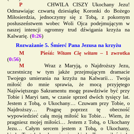
P
CHWILA CISZY Ukochany Jezu!
Odmawiając czwartą dziesiątkę Koronki do Bożego
Miłosierdzia, jednoczymy się z Tobą, z pokornym
posłuszeństwem wobec Woli Ojca podejmującym w
naszej intencji ogromny trud dźwigania krzyża na
Kalwarię. (
0:26
)
Rozważanie 5. Śmierć Pana Jezusa na krzyżu
M Pieśń:
Witam Cię witam
– 1 zwrotka
(
0:56
)
M
Wraz z Maryją, o Najdroższy Jezu,
uczestniczę w tym jakże przejmującym dramacie
Twojego umierania na krzyżu na Kalwarii… Twoja
miłość do mnie sprawia, że mocą przyjętego
Najświętszego Sakramentu mogę prawdziwie być przy
Tobie i Maryi tam, w czasie sprzed dwóch tysięcy lat.
Jestem z Tobą, o Ukochany… Czuwam przy Tobie, o
Najdroższy… Pragnę poprzez tę obecność
wypowiedzieć całą moją miłość ku Tobie… Wiem, że
pragniesz mojej miłości… Jestem z Tobą, o Ukochany
Jezu… Całym sercem jestem z Tobą, o Ukochany,