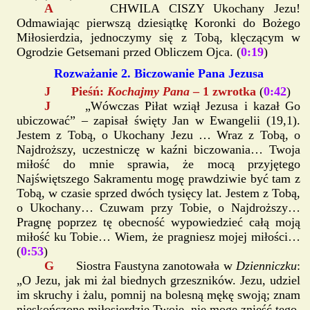
A
CHWILA CISZY Ukochany Jezu!
Odmawiając pierwszą dziesiątkę Koronki do Bożego
Miłosierdzia, jednoczymy się z Tobą, klęczącym w
Ogrodzie Getsemani przed Obliczem Ojca. (
0:19
)
Rozważanie 2. Biczowanie Pana Jezusa
J Pieśń:
Kochajmy Pana
– 1 zwrotka
(
0:42
)
J
„Wówczas Piłat wziął Jezusa i kazał Go
ubiczować” – zapisał święty Jan w Ewangelii (19,1).
Jestem z Tobą, o Ukochany Jezu … Wraz z Tobą, o
Najdroższy, uczestniczę w kaźni biczowania… Twoja
miłość do mnie sprawia, że mocą przyjętego
Najświętszego Sakramentu mogę prawdziwie być tam z
Tobą, w czasie sprzed dwóch tysięcy lat. Jestem z Tobą,
o Ukochany… Czuwam przy Tobie, o Najdroższy…
Pragnę poprzez tę obecność wypowiedzieć całą moją
miłość ku Tobie… Wiem, że pragniesz mojej miłości…
(
0:53
)
G
Siostra Faustyna zanotowała w
Dzienniczku
:
„O Jezu, jak mi żal biednych grzeszników. Jezu, udziel
im skruchy i żalu, pomnij na bolesną mękę swoją; znam
nieskończone miłosierdzie Twoje, nie mogę znieść tego,