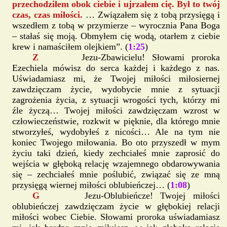
przechodziłem obok ciebie i ujrzałem cię. Był to twój
czas, czas miłości.
… Związałem się z tobą przysięgą i
wszedłem z tobą w przymierze – wyrocznia Pana Boga
– stałaś się moją. Obmyłem cię wodą, otarłem z ciebie
krew i namaściłem olejkiem”. (
1:25
)
Z
Jezu-Zbawicielu! Słowami proroka
Ezechiela mówisz do serca każdej i każdego z nas.
Uświadamiasz mi, że Twojej miłości miłosiernej
zawdzięczam życie, wydobycie mnie z sytuacji
zagrożenia życia, z sytuacji wrogości tych, którzy mi
źle życzą… Twojej miłości zawdzięczam wzrost w
człowieczeństwie, rozkwit w pięknie, dla którego mnie
stworzyłeś, wydobyłeś z nicości… Ale na tym nie
koniec Twojego miłowania. Bo oto przyszedł w mym
życiu taki dzień, kiedy zechciałeś mnie zaprosić do
wejścia w głęboką relację wzajemnego obdarowywania
się – zechciałeś mnie poślubić, związać się ze mną
przysięgą wiernej miłości oblubieńczej… (
1:08
)
G
Jezu-Oblubieńcze! Twojej miłości
oblubieńczej zawdzięczam życie w głębokiej relacji
miłości wobec Ciebie. Słowami proroka uświadamiasz