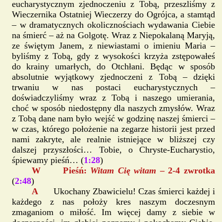
eucharystycznym zjednoczeniu z Tobą, przeszliśmy z
Wieczernika Ostatniej Wieczerzy do Ogrójca, a stamtąd
– w dramatycznych okolicznościach wydawania Ciebie
na śmierć – aż na Golgotę. Wraz z Niepokalaną Maryją,
ze świętym Janem, z niewiastami o imieniu Maria –
byliśmy z Tobą, gdy z wysokości krzyża zstępowałeś
do krainy umarłych, do Otchłani. Będąc w sposób
absolutnie wyjątkowy zjednoczeni z Tobą – dzięki
trwaniu w nas postaci eucharystycznych –
doświadczyliśmy wraz z Tobą i naszego umierania,
choć w sposób niedostępny dla naszych zmysłów. Wraz
z Tobą dane nam było wejść w godzinę naszej śmierci –
w czas, którego położenie na zegarze historii jest przed
nami zakryte, ale realnie istniejące w bliższej czy
dalszej przyszłości… Tobie, o Chryste-Eucharystio,
śpiewamy pieśń… (
1:28
)
W Pieśń:
Witam Cię witam
– 2-4 zwrotka
(
2:48
)
A
Ukochany Zbawicielu! Czas śmierci każdej i
każdego z nas położy kres naszym doczesnym
zmaganiom o miłość. Im więcej damy z siebie w