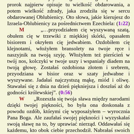
prorok najpierw opisuje tu wielkość obdarowania, a
potem wielkość zdrady, jaka zrodziła się w sercu
obdarowanej Oblubienicy. Oto słowa, jakie kierujesz do
Izraela-Oblubienicy za pośrednictwem Ezechiela: (
1:22
)
M
„…przyodziałem cię wyszywaną szatą,
obułem cię w trzewiki z miękkiej skórki, opasałem
bisiorem i okryłem cię jedwabiem. Ozdobiłem cię
klejnotami, włożyłem bransolety na twoje ręce i
naszyjnik na twoją szyję. Włożyłem też pierścień w
twój nos, kolczyki w twoje uszy i wspaniały diadem na
twoją głowę. Zostałaś ozdobiona złotem i srebrem,
przyodziana w bisior oraz w szaty jedwabne i
wyszywane. Jadałaś najczystszą mąkę, miód i oliwę.
Stawałaś się z dnia na dzień piękniejsza i doszłaś aż do
godności królewskiej”. (
0:56
)
W
„Rozeszła się twoja sława między narodami
dzięki twojej piękności, bo była ona doskonała z
powodu ozdób, którymi cię wyposażyłem – wyrocznia
Pana Boga. Ale zaufałaś swojej piękności i wyzyskałaś
swoją sławę na to, by uprawiać nierząd. Oddawałaś się
każdemu, kto obok ciebie przechodził. Nabrałaś swoich