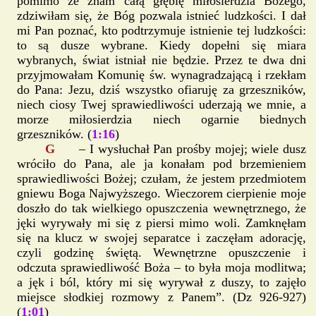
pomimo że znam całą głębię miłosierdzia Bożego,
zdziwiłam się, że Bóg pozwala istnieć ludzkości. I dał
mi Pan poznać, kto podtrzymuje istnienie tej ludzkości:
to są dusze wybrane. Kiedy dopełni się miara
wybranych, świat istniał nie będzie. Przez te dwa dni
przyjmowałam Komunię św. wynagradzającą i rzekłam
do Pana: Jezu, dziś wszystko ofiaruję za grzeszników,
niech ciosy Twej sprawiedliwości uderzają we mnie, a
morze miłosierdzia niech ogarnie biednych
grzeszników. (
1:16
)
G
– I wysłuchał Pan prośby mojej; wiele dusz
wróciło do Pana, ale ja konałam pod brzemieniem
sprawiedliwości Bożej; czułam, że jestem przedmiotem
gniewu Boga Najwyższego. Wieczorem cierpienie moje
doszło do tak wielkiego opuszczenia wewnętrznego, że
jęki wyrywały mi się z piersi mimo woli. Zamknęłam
się na klucz w swojej separatce i zaczęłam adorację,
czyli godzinę świętą. Wewnętrzne opuszczenie i
odczuta sprawiedliwość Boża – to była moja modlitwa;
a jęk i ból, który mi się wyrywał z duszy, to zajęło
miejsce słodkiej rozmowy z Panem”. (Dz 926-927)
(
1:01
)