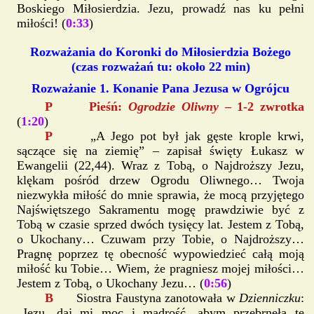
Boskiego Miłosierdzia. Jezu, prowadź nas ku pełni
miłości! (
0:33
)
Rozważania do Koronki do Miłosierdzia Bożego
(czas rozważań tu: około 22 min)
Rozważanie 1. Konanie Pana Jezusa w Ogrójcu
P Pieśń:
Ogrodzie Oliwny
– 1-2 zwrotka
(
1:20
)
P
„A Jego pot był jak gęste krople krwi,
sączące się na ziemię” – zapisał święty Łukasz w
Ewangelii (22,44). Wraz z Tobą, o Najdroższy Jezu,
klękam pośród drzew Ogrodu Oliwnego… Twoja
niezwykła miłość do mnie sprawia, że mocą przyjętego
Najświętszego Sakramentu mogę prawdziwie być z
Tobą w czasie sprzed dwóch tysięcy lat. Jestem z Tobą,
o Ukochany… Czuwam przy Tobie, o Najdroższy…
Pragnę poprzez tę obecność wypowiedzieć całą moją
miłość ku Tobie… Wiem, że pragniesz mojej miłości…
Jestem z Tobą, o Ukochany Jezu… (
0:56
)
B
Siostra Faustyna zanotowała w
Dzienniczku
:
„Jezu, daj mi moc i mądrość, abym przebrnęła tę