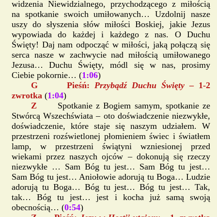
widzenia Niewidzialnego, przychodzącego z miłością
na spotkanie swoich umiłowanych… Uzdolnij nasze
uszy do słyszenia słów miłości Boskiej, jakie Jezus
wypowiada do każdej i każdego z nas. O Duchu
Święty! Daj nam odpocząć w miłości, jaką połączą się
serca nasze w zachwycie nad miłością umiłowanego
Jezusa… Duchu Święty, módl się w nas, prosimy
Ciebie pokornie… (
1:06
)
G Pieśń:
Przybądź Duchu Święty
– 1-2
zwrotka
(
1:04
)
Z
Spotkanie z Bogiem samym, spotkanie ze
Stwórcą Wszechświata – oto doświadczenie niezwykłe,
doświadczenie, które staje się naszym udziałem. W
przestrzeni rozświetlonej płomieniem świec i światłem
lamp, w przestrzeni świątyni wzniesionej przed
wiekami przez naszych ojców – dokonują się rzeczy
niezwykłe … Sam Bóg tu jest… Sam Bóg tu jest…
Sam Bóg tu jest… Aniołowie adorują tu Boga… Ludzie
adorują tu Boga… Bóg tu jest… Bóg tu jest… Tak,
tak… Bóg tu jest… jest i kocha już samą swoją
obecnością… (
0:54
)