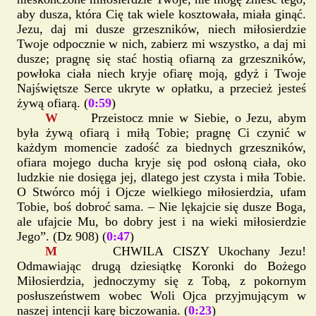
aby dusza, która Cię tak wiele kosztowała, miała ginąć.
Jezu, daj mi dusze grzeszników, niech miłosierdzie
Twoje odpocznie w nich, zabierz mi wszystko, a daj mi
dusze; pragnę się stać hostią ofiarną za grzeszników,
powłoka ciała niech kryje ofiarę moją, gdyż i Twoje
Najświętsze Serce ukryte w opłatku, a przecież jesteś
żywą ofiarą. (
0:59
)
W
Przeistocz mnie w Siebie, o Jezu, abym
była żywą ofiarą i miłą Tobie; pragnę Ci czynić w
każdym momencie zadość za biednych grzeszników,
ofiara mojego ducha kryje się pod osłoną ciała, oko
ludzkie nie dosięga jej, dlatego jest czysta i miła Tobie.
O Stwórco mój i Ojcze wielkiego miłosierdzia, ufam
Tobie, boś dobroć sama. – Nie lękajcie się dusze Boga,
ale ufajcie Mu, bo dobry jest i na wieki miłosierdzie
Jego”. (Dz 908) (
0:47
)
M
CHWILA CISZY Ukochany Jezu!
Odmawiając drugą dziesiątkę Koronki do Bożego
Miłosierdzia, jednoczymy się z Tobą, z pokornym
posłuszeństwem wobec Woli Ojca przyjmującym w
naszej intencji karę biczowania. (
0:23
)