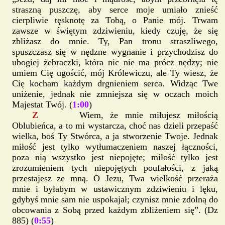
straszną puszczę, aby serce moje umiało znieść
cierpliwie tęsknotę za Tobą, o Panie mój. Trwam
zawsze w świętym zdziwieniu, kiedy czuję, że się
zbliżasz do mnie. Ty, Pan tronu straszliwego,
spuszczasz się w nędzne wygnanie i przychodzisz do
ubogiej żebraczki, która nic nie ma prócz nędzy; nie
umiem Cię ugościć, mój Królewiczu, ale Ty wiesz, że
Cię kocham każdym drgnieniem serca. Widząc Twe
uniżenie, jednak nie zmniejsza się w oczach moich
Majestat Twój. (
1:00
)
Z
Wiem, że mnie miłujesz miłością
Oblubieńca, a to mi wystarcza, choć nas dzieli przepaść
wielka, boś Ty Stwórca, a ja stworzenie Twoje. Jednak
miłość jest tylko wytłumaczeniem naszej łączności,
poza nią wszystko jest niepojęte; miłość tylko jest
zrozumieniem tych niepojętych poufałości, z jaką
przestajesz ze mną. O Jezu, Twa wielkość przeraża
mnie i byłabym w ustawicznym zdziwieniu i lęku,
gdybyś mnie sam nie uspokajał; czynisz mnie zdolną do
obcowania z Sobą przed każdym zbliżeniem się”. (Dz
885) (
0:55
)