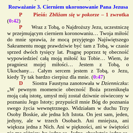
Rozważanie 3. Cierniem ukoronowanie Pana Jezusa
P Pieśń:
Zbliżam się w pokorze
– 1 zwrotka
(
0:42
)
P
Wraz z Tobą, o Najdroższy Jezu, uczestniczę
w przejmującym cierniem koronowaniu… Twoja miłość
do mnie sprawia, że mocą przyjętego Najświętszego
Sakramentu mogę prawdziwie być tam z Tobą, w czasie
sprzed dwóch tysięcy lat. Pragnę poprzez tę obecność
wypowiedzieć całą moją miłość ku Tobie… Wiem, że
pragniesz mojej miłości… Jestem z Tobą, o
Ukochany… Całym sercem jestem z Tobą, o Jezu,
kiedy Ty tak bardzo cierpisz dla mnie. (
0:47
)
D
Siostra Faustyna zanotowała w
Dzienniczku
:
„W pewnym momencie obecność Boża przeniknęła
moją całą istotę, umysł mój został dziwnie oświecony w
poznaniu Jego Istoty; przypuścił mnie Bóg do poznania
swego życia wewnętrznego. Widziałam w duchu Trzy
Osoby Boskie, ale jedna Ich Istota. On jest sam, jeden,
jedyny, ale w trzech Osobach. Ani mniejsza, ani
większa jedna z Nich. Ani w piękności, ani w świętości