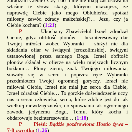
zdradzam Ciebie? Czy i do mnie nie mają zastosowania
właśnie te słowa skargi, którymi ukazujesz, że
naprawdę Ciebie jako mego Oblubieńca spotkał
miłosny zawód zdrady małżeńskiej?… Jezu, czy ja
Ciebie kocham? (
1:21
)
P
Ukochany Zbawicielu! Izrael zdradzał
Ciebie, gdyż obfitość plonów – bezinteresowny dar
Twojej miłości wobec Wybranki – służył nie dla
składania ofiar w świątyni jerozolimskiej, świątyni
ustanowionej przez samego Boga. Izrael obfitość
plonów składał w ofierze na wielu miejscach licznym
bożkom… Plony ziemi, znak Twojego miłowania,
stawały się w sercu i poprzez ręce Wybranki
przedmiotem Twojej ogromnej goryczy. Izrael nie
miłował Ciebie, Izrael nie miał już serca dla Ciebie,
Izrael zdradzał Ciebie… To gorzkie doświadczenie uczy
nas o sercu człowieka, sercu, które zdolne jest do tak
wielkiej niewdzięczności, do sprawiania tak ogromnego
zawodu jedynemu Bogu, Temu, który kocha i
obdarowuje bezinteresownie… (
1:18
)
P Pieśń:
Bądźże pozdrowiona Hostio żywa
–
7-8 zwrotka
(
1:26
)