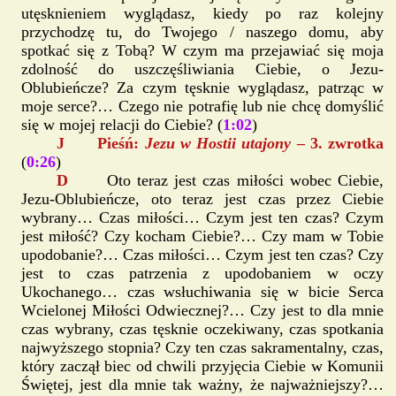
utęsknieniem wyglądasz, kiedy po raz kolejny
przychodzę tu, do Twojego / naszego domu, aby
spotkać się z Tobą? W czym ma przejawiać się moja
zdolność do uszczęśliwiania Ciebie, o Jezu-
Oblubieńcze? Za czym tęsknie wyglądasz, patrząc w
moje serce?… Czego nie potrafię lub nie chcę domyślić
się w mojej relacji do Ciebie? (
1:02
)
J Pieśń:
Jezu w Hostii utajony
– 3. zwrotka
(
0:26
)
D
Oto teraz jest czas miłości wobec Ciebie,
Jezu-Oblubieńcze, oto teraz jest czas przez Ciebie
wybrany… Czas miłości… Czym jest ten czas? Czym
jest miłość? Czy kocham Ciebie?… Czy mam w Tobie
upodobanie?… Czas miłości… Czym jest ten czas? Czy
jest to czas patrzenia z upodobaniem w oczy
Ukochanego… czas wsłuchiwania się w bicie Serca
Wcielonej Miłości Odwiecznej?… Czy jest to dla mnie
czas wybrany, czas tęsknie oczekiwany, czas spotkania
najwyższego stopnia? Czy ten czas sakramentalny, czas,
który zaczął biec od chwili przyjęcia Ciebie w Komunii
Świętej, jest dla mnie tak ważny, że najważniejszy?…