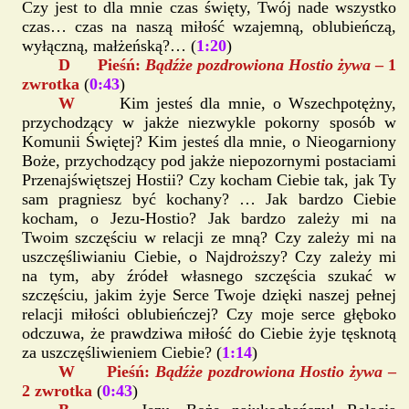
Czy jest to dla mnie czas święty, Twój nade wszystko
czas… czas na naszą miłość wzajemną, oblubieńczą,
wyłączną, małżeńską?… (
1:20
)
D Pieśń:
Bądźże pozdrowiona Hostio żywa
– 1
zwrotka
(
0:43
)
W
Kim jesteś dla mnie, o Wszechpotężny,
przychodzący w jakże niezwykle pokorny sposób w
Komunii Świętej? Kim jesteś dla mnie, o Nieogarniony
Boże, przychodzący pod jakże niepozornymi postaciami
Przenajświętszej Hostii? Czy kocham Ciebie tak, jak Ty
sam pragniesz być kochany? … Jak bardzo Ciebie
kocham, o Jezu-Hostio? Jak bardzo zależy mi na
Twoim szczęściu w relacji ze mną? Czy zależy mi na
uszczęśliwianiu Ciebie, o Najdroższy? Czy zależy mi
na tym, aby źródeł własnego szczęścia szukać w
szczęściu, jakim żyje Serce Twoje dzięki naszej pełnej
relacji miłości oblubieńczej? Czy moje serce głęboko
odczuwa, że prawdziwa miłość do Ciebie żyje tęsknotą
za uszczęśliwieniem Ciebie? (
1:14
)
W Pieśń:
Bądźże pozdrowiona Hostio żywa
–
2 zwrotka
(
0:43
)