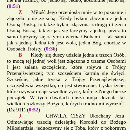
nie ma różnicy, bo jedno są. Jedno, absolutnie jedno są.
(
0:51
)
Z
Miłość Jego przeniosła mnie w to poznanie i
złączyła mnie ze sobą. Kiedy byłam złączona z jedną
Osobą Boską, to także byłam złączona z drugą i trzecią
Osobą Boską, tak że jak się łączymy z jedną, przez to
samo łączymy się z tymi dwiema Osobami – tak samo
jak z jedną. Jedna ich jest wola, jeden Bóg, chociaż w
Osobach Troisty. (
0:36
)
B
Kiedy się duszy udziela jedna z trzech Osób,
to mocą tej jednej woli jest złączona z trzema Osobami
i jest zalana szczęściem, które spływa z Trójcy
Przenajświętszej; tym szczęściem karmią się święci.
Szczęście, jakie tryska z Trójcy Przenajświętszej,
uszczęśliwia wszystko, co jest stworzone; tryska życie,
które ożywia i daje wszelkie życie, które z Niego bierze
początek. W tych chwilach dusza moja doznała tak
wielkich rozkoszy Bożych, których trudno mi wyrazić”.
(Dz 911) (
0:52
)
J
CHWILA CISZY Ukochany Jezu!
Odmawiając trzecią dziesiątkę Koronki do Bożego
Miłosierdzia, jednoczymy się z Tobą, który z pokornym