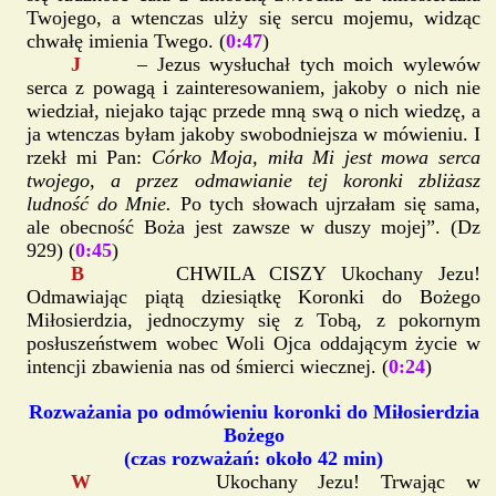
Twojego, a wtenczas ulży się sercu mojemu, widząc
chwałę imienia Twego. (
0:47
)
J
– Jezus wysłuchał tych moich wylewów
serca z powagą i zainteresowaniem, jakoby o nich nie
wiedział, niejako tając przede mną swą o nich wiedzę, a
ja wtenczas byłam jakoby swobodniejsza w mówieniu. I
rzekł mi Pan:
Córko Moja, miła Mi jest mowa serca
twojego, a przez odmawianie tej koronki zbliżasz
ludność do Mnie.
Po tych słowach ujrzałam się sama,
ale obecność Boża jest zawsze w duszy mojej”. (Dz
929) (
0:45
)
B
CHWILA CISZY Ukochany Jezu!
Odmawiając piątą dziesiątkę Koronki do Bożego
Miłosierdzia, jednoczymy się z Tobą, z pokornym
posłuszeństwem wobec Woli Ojca oddającym życie w
intencji zbawienia nas od śmierci wiecznej. (
0:24
)
Rozważania po odmówieniu koronki do Miłosierdzia
Bożego
(czas rozważań: około 42 min)
W
Ukochany Jezu! Trwając w