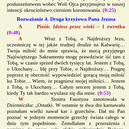
posłuszeństwem wobec Woli Ojca przyjmujesz w naszej
intencji okrucieństwo cierniem koronowania. (
0:25
)
Rozważanie 4. Droga krzyżowa Pana Jezusa
A Pieśń:
Idziesz przez wieki
– 1 zwrotka
(
0:48
)
A
Wraz z Tobą, o Najdroższy Jezu,
uczestniczę w tej jakże trudnej drodze na Kalwarię…
Twoja miłość do mnie sprawia, że mocą przyjętego
Najświętszego Sakramentu mogę prawdziwie iść tam z
Tobą, w czasie sprzed dwóch tysięcy lat. Jestem z Tobą,
o Ukochany… Idę przy Tobie, o Najdroższy… Pragnę
poprzez tę obecność wypowiedzieć gorącą moją miłość
ku Tobie… Wiem, że pragniesz mojej miłości… Jestem
z Tobą, o Ukochany… Całym sercem jestem z Tobą,
kiedy Ty tak bardzo wysilasz się dla mnie. (
0:53
)
W
Siostra Faustyna zanotowała w
Dzienniczku
: „Ostatki. W ostatnie te dwa dni karnawału
poznałam wielki nawał kar i grzechów. Dał mi Pan
poznać w jednym momencie grzechy świata całego w
dniu tym popełnione. Zemdlałam z przerażenia i