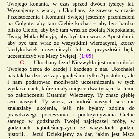
Twojego konania, w czas sprzed dwóch tysięcy lat.
Wyznajemy z wiarą, o Ukochany, że zawsze w czasie
Przeistoczenia i Komunii Świętej jesteśmy przeniesieni
na Golgotę, aby tam Ciebie kochać – aby być bardzo
blisko Ciebie, aby być tam wraz ze zbolałą Niepokalaną
Twoją Matką Maryją, aby być tam wraz z Apostołami,
aby być tam wraz ze wszystkimi wierzącymi, którzy
kiedykolwiek uczestniczyli lub w przyszłości będą
uczestniczyć we Mszy Świętej. (
1:09
)
G
Ukochany Jezu! Niezwykła jest moc miłości
Twojego Serca do każdej i każdego z nas. Ukochałeś
nas tak bardzo, że zapragnąłeś nie tylko Apostołom, ale
i nam podarować możliwość uczestniczenia w tych
wydarzeniach, które miały miejsce dwa tysiące lat temu
po zakończeniu Ostatniej Wieczerzy. Ty znasz głębię
serc naszych. Ty wiesz, że miłość naszych serc nie
znalazłaby ukojenia, jeśli nie byłaby zdolna do
prawdziwego pocieszania i podtrzymywania Ciebie
samego w godzinach Twojej najcięższej próby, w
godzinach najboleśniejszych ze wszystkich godzin
historii… Jezu! Dziękujemy za dar, jakim jest Msza