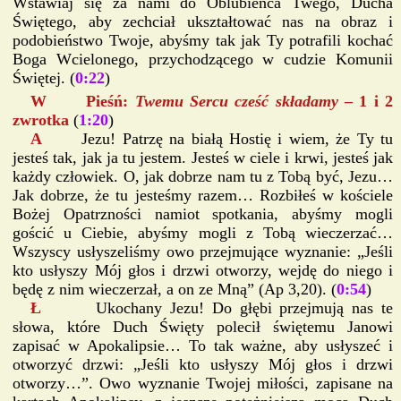
Wstawiaj się za nami do Oblubieńca Twego, Ducha
Świętego, aby zechciał ukształtować nas na obraz i
podobieństwo Twoje, abyśmy tak jak Ty potrafili kochać
Boga Wcielonego, przychodzącego w cudzie Komunii
Świętej. (
0:22
)
W Pieśń:
Twemu Sercu cześć składamy
– 1 i 2
zwrotka
(
1:20
)
A
Jezu! Patrzę na białą Hostię i wiem, że Ty tu
jesteś tak, jak ja tu jestem. Jesteś w ciele i krwi, jesteś jak
każdy człowiek. O, jak dobrze nam tu z Tobą być, Jezu…
Jak dobrze, że tu jesteśmy razem… Rozbiłeś w kościele
Bożej Opatrzności namiot spotkania, abyśmy mogli
gościć u Ciebie, abyśmy mogli z Tobą wieczerzać…
Wszyscy usłyszeliśmy owo przejmujące wyznanie: „Jeśli
kto usłyszy Mój głos i drzwi otworzy, wejdę do niego i
będę z nim wieczerzał, a on ze Mną” (Ap 3,20). (
0:54
)
Ł
Ukochany Jezu! Do głębi przejmują nas te
słowa, które Duch Święty polecił świętemu Janowi
zapisać w Apokalipsie… To tak ważne, aby usłyszeć i
otworzyć drzwi: „Jeśli kto usłyszy Mój głos i drzwi
otworzy…”. Owo wyznanie Twojej miłości, zapisane na