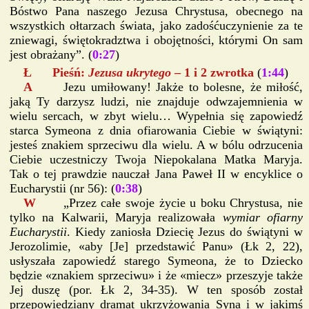
Bóstwo Pana naszego Jezusa Chrystusa, obecnego na
wszystkich ołtarzach świata, jako zadośćuczynienie za te
zniewagi, świętokradztwa i obojętności, którymi On sam
jest obrażany”. (
0:27
)
Ł Pieśń:
Jezusa ukrytego
– 1 i 2 zwrotka
(
1:44
)
A
Jezu umiłowany! Jakże to bolesne, że miłość,
jaką Ty darzysz ludzi, nie znajduje odwzajemnienia w
wielu sercach, w zbyt wielu… Wypełnia się zapowiedź
starca Symeona z dnia ofiarowania Ciebie w świątyni:
jesteś znakiem sprzeciwu dla wielu. A w bólu odrzucenia
Ciebie uczestniczy Twoja Niepokalana Matka Maryja.
Tak o tej prawdzie nauczał Jana Paweł II w encyklice o
Eucharystii (nr 56): (
0:38
)
W
„Przez całe swoje życie u boku Chrystusa, nie
tylko na Kalwarii, Maryja realizowała
wymiar ofiarny
Eucharystii
. Kiedy zaniosła Dziecię Jezus do świątyni w
Jerozolimie, «aby [Je] przedstawić Panu» (Łk 2, 22),
usłyszała zapowiedź starego Symeona, że to Dziecko
będzie «znakiem sprzeciwu» i że «miecz» przeszyje także
Jej duszę (por. Łk 2, 34-35). W ten sposób został
przepowiedziany dramat ukrzyżowania Syna i w jakimś