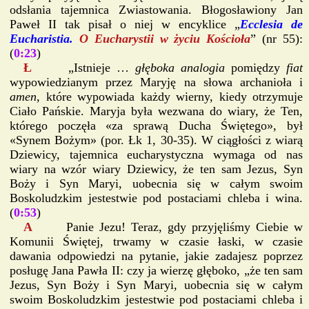
odsłania tajemnica Zwiastowania. Błogosławiony Jan
Paweł II tak pisał o niej w encyklice „
Ecclesia de
Eucharistia.
O Eucharystii w życiu Kościoła
” (nr 55):
(
0:23
)
Ł
„Istnieje …
głęboka analogia
pomiędzy
fiat
wypowiedzianym przez Maryję na słowa archanioła i
amen
, które wypowiada każdy wierny, kiedy otrzymuje
Ciało Pańskie. Maryja była wezwana do wiary, że Ten,
którego poczęła «za sprawą Ducha Świętego», był
«Synem Bożym» (por. Łk 1, 30-35). W ciągłości z wiarą
Dziewicy, tajemnica eucharystyczna wymaga od nas
wiary na wzór wiary Dziewicy, że ten sam Jezus, Syn
Boży i Syn Maryi, uobecnia się w całym swoim
Boskoludzkim jestestwie pod postaciami chleba i wina.
(
0:53
)
A
Panie Jezu! Teraz, gdy przyjęliśmy Ciebie w
Komunii Świętej, trwamy w czasie łaski, w czasie
dawania odpowiedzi na pytanie, jakie zadajesz poprzez
posługę Jana Pawła II: czy ja wierzę głęboko, „że ten sam
Jezus, Syn Boży i Syn Maryi, uobecnia się w całym
swoim Boskoludzkim jestestwie pod postaciami chleba i