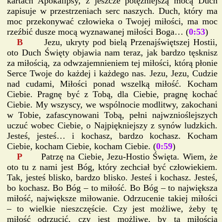
kartach Apokalipsy, z jeszcze potężniejszą mocą Duch
zapisuje w przestrzeniach serc naszych. Duch, który ma
moc przekonywać człowieka o Twojej miłości, ma moc
rzeźbić dusze mocą wyznawanej miłości Boga… (
0:53
)
B
Jezu, ukryty pod bielą Przenajświętszej Hostii,
oto Duch Święty objawia nam teraz, jak bardzo tęsknisz
za miłością, za odwzajemnieniem tej miłości, którą płonie
Serce Twoje do każdej i każdego nas. Jezu, Jezu, Cudzie
nad cudami, Miłości ponad wszelką miłość. Kocham
Ciebie. Pragnę być z Tobą, dla Ciebie, pragnę kochać
Ciebie. My wszyscy, we wspólnocie modlitwy, zakochani
w Tobie, zafascynowani Tobą, pełni najwznioślejszych
uczuć wobec Ciebie, o Najpiękniejszy z synów ludzkich.
Jesteś, jesteś… i kochasz, bardzo kochasz. Kocham
Ciebie, kocham Ciebie, kocham Ciebie. (
0:59
)
P
Patrzę na Ciebie, Jezu-Hostio Święta. Wiem, że
oto tu z nami jest Bóg, który zechciał być człowiekiem.
Tak, jesteś blisko, bardzo blisko. Jesteś i kochasz. Jesteś,
bo kochasz. Bo Bóg – to miłość. Bo Bóg – to największa
miłość, największe miłowanie. Odrzucenie takiej miłości
– to wielkie nieszczęście. Czy jest możliwe, żeby tę
miłość odrzucić, czy jest możliwe, by tą miłością