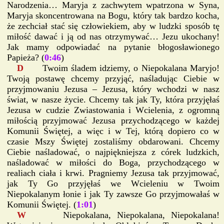
Narodzenia… Maryja z zachwytem wpatrzona w Syna,
Maryja skoncentrowana na Bogu, który tak bardzo kocha,
że zechciał stać się człowiekiem, aby w ludzki sposób tę
miłość dawać i ją od nas otrzymywać… Jezu ukochany!
Jak mamy odpowiadać na pytanie błogosławionego
Papieża? (
0:46
)
D
Twoim śladem idziemy, o Niepokalana Maryjo!
Twoją postawę chcemy przyjąć, naśladując Ciebie w
przyjmowaniu Jezusa – Jezusa, który wchodzi w nasz
świat, w nasze życie. Chcemy tak jak Ty, która przyjęłaś
Jezusa w cudzie Zwiastowania i Wcielenia, z ogromną
miłością przyjmować Jezusa przychodzącego w każdej
Komunii Świętej, a więc i w Tej, którą dopiero co w
czasie Mszy Świętej zostaliśmy obdarowani. Chcemy
Ciebie naśladować, o najpiękniejsza z córek ludzkich,
naśladować w miłości do Boga, przychodzącego w
realiach ciała i krwi. Pragniemy Jezusa tak przyjmować,
jak Ty Go przyjęłaś we Wcieleniu w Twoim
Niepokalanym łonie i jak Ty zawsze Go przyjmowałaś w
Komunii Świętej. (
1:01
)
W
Niepokalana, Niepokalana, Niepokalana!