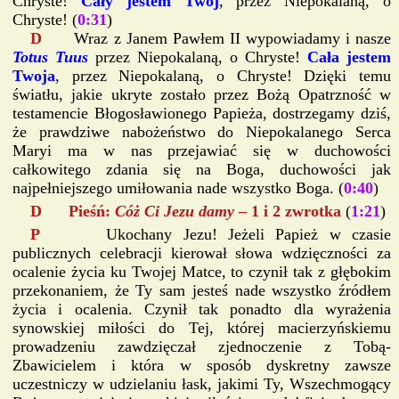
Chryste!
Cały jestem Twój
, przez Niepokalaną, o
Chryste! (
0:31
)
D
Wraz z Janem Pawłem II wypowiadamy i nasze
Totus Tuus
przez Niepokalaną, o Chryste!
Cała jestem
Twoja
, przez Niepokalaną, o Chryste! Dzięki temu
światłu, jakie ukryte zostało przez Bożą Opatrzność w
testamencie Błogosławionego Papieża, dostrzegamy dziś,
że prawdziwe nabożeństwo do Niepokalanego Serca
Maryi ma w nas przejawiać się w duchowości
całkowitego zdania się na Boga, duchowości jak
najpełniejszego umiłowania nade wszystko Boga. (
0:40
)
D Pieśń:
Cóż Ci Jezu damy
– 1 i 2 zwrotka
(
1:21
)
P
Ukochany Jezu! Jeżeli Papież w czasie
publicznych celebracji kierował słowa wdzięczności za
ocalenie życia ku Twojej Matce, to czynił tak z głębokim
przekonaniem, że Ty sam jesteś nade wszystko źródłem
życia i ocalenia. Czynił tak ponadto dla wyrażenia
synowskiej miłości do Tej, której macierzyńskiemu
prowadzeniu zawdzięczał zjednoczenie z Tobą-
Zbawicielem i która w sposób dyskretny zawsze
uczestniczy w udzielaniu łask, jakimi Ty, Wszechmogący