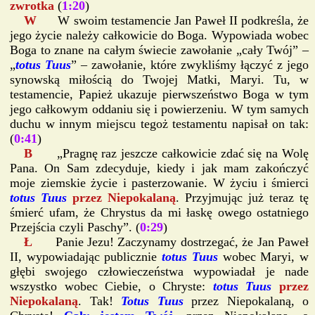
zwrotka
(
1:20
)
W
W swoim testamencie Jan Paweł II podkreśla, że
jego życie należy całkowicie do Boga. Wypowiada wobec
Boga to znane na całym świecie zawołanie „cały Twój” –
„
totus Tuus
” – zawołanie, które zwykliśmy łączyć z jego
synowską miłością do Twojej Matki, Maryi. Tu, w
testamencie, Papież ukazuje pierwszeństwo Boga w tym
jego całkowym oddaniu się i powierzeniu. W tym samych
duchu w innym miejscu tegoż testamentu napisał on tak:
(
0:41
)
B
„Pragnę raz jeszcze całkowicie zdać się na Wolę
Pana. On Sam zdecyduje, kiedy i jak mam zakończyć
moje ziemskie życie i pasterzowanie. W życiu i śmierci
totus Tuus
przez Niepokalaną
. Przyjmując już teraz tę
śmierć ufam, że Chrystus da mi łaskę owego ostatniego
Przejścia czyli Paschy”. (
0:29
)
Ł
Panie Jezu! Zaczynamy dostrzegać, że Jan Paweł
II, wypowiadając publicznie
totus Tuus
wobec Maryi, w
głębi swojego człowieczeństwa wypowiadał je nade
wszystko wobec Ciebie, o Chryste:
totus Tuus
przez
Niepokalaną
. Tak!
Totus Tuus
przez Niepokalaną, o