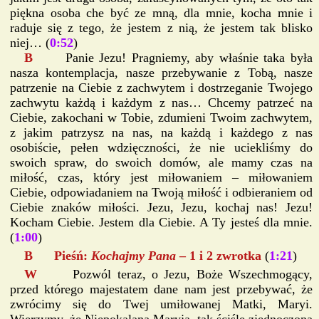
piękna osoba che być ze mną, dla mnie, kocha mnie i
raduje się z tego, że jestem z nią, że jestem tak blisko
niej… (
0:52
)
B
Panie Jezu! Pragniemy, aby właśnie taka była
nasza kontemplacja, nasze przebywanie z Tobą, nasze
patrzenie na Ciebie z zachwytem i dostrzeganie Twojego
zachwytu każdą i każdym z nas… Chcemy patrzeć na
Ciebie, zakochani w Tobie, zdumieni Twoim zachwytem,
z jakim patrzysz na nas, na każdą i każdego z nas
osobiście, pełen wdzięczności, że nie uciekliśmy do
swoich spraw, do swoich domów, ale mamy czas na
miłość, czas, który jest miłowaniem – miłowaniem
Ciebie, odpowiadaniem na Twoją miłość i odbieraniem od
Ciebie znaków miłości. Jezu, Jezu, kochaj nas! Jezu!
Kocham Ciebie. Jestem dla Ciebie. A Ty jesteś dla mnie.
(
1:00
)
B Pieśń:
Kochajmy Pana
– 1 i 2 zwrotka
(
1:21
)
W
Pozwól teraz, o Jezu, Boże Wszechmogący,
przed którego majestatem dane nam jest przebywać, że
zwrócimy się do Twej umiłowanej Matki, Maryi.