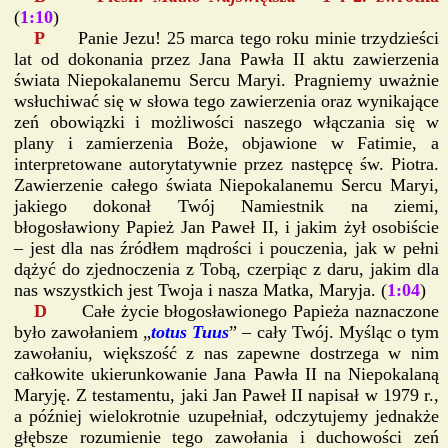
(
1:10
)
P
Panie Jezu! 25 marca tego roku minie trzydzieści
lat od dokonania przez Jana Pawła II aktu zawierzenia
świata Niepokalanemu Sercu Maryi. Pragniemy uważnie
wsłuchiwać się w słowa tego zawierzenia oraz wynikające
zeń obowiązki i możliwości naszego włączania się w
plany i zamierzenia Boże, objawione w Fatimie, a
interpretowane autorytatywnie przez następcę św. Piotra.
Zawierzenie całego świata Niepokalanemu Sercu Maryi,
jakiego dokonał Twój Namiestnik na ziemi,
błogosławiony Papież Jan Paweł II, i jakim żył osobiście
– jest dla nas źródłem mądrości i pouczenia, jak w pełni
dążyć do zjednoczenia z Tobą, czerpiąc z daru, jakim dla
nas wszystkich jest Twoja i nasza Matka, Maryja. (
1:04
)
D
Całe życie błogosławionego Papieża naznaczone
było zawołaniem „
totus Tuus
” – cały Twój. Myśląc o tym
zawołaniu, większość z nas zapewne dostrzega w nim
całkowite ukierunkowanie Jana Pawła II na Niepokalaną
Maryję. Z testamentu, jaki Jan Paweł II napisał w 1979 r.,
a później wielokrotnie uzupełniał, odczytujemy jednakże
głębsze rozumienie tego zawołania i duchowości zeń