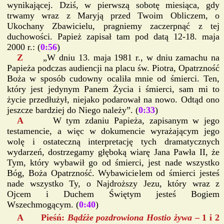
wynikającej. Dziś, w pierwszą sobotę miesiąca, gdy
trwamy wraz z Maryją przed Twoim Obliczem, o
Ukochany Zbawicielu, pragniemy zaczerpnąć z tej
duchowości. Papież zapisał tam pod datą 12-18. maja
2000 r.: (
0:56
)
Z
„W dniu 13. maja 1981 r., w dniu zamachu na
Papieża podczas audiencji na placu św. Piotra, Opatrzność
Boża w sposób cudowny ocaliła mnie od śmierci. Ten,
który jest jedynym Panem Życia i śmierci, sam mi to
życie przedłużył, niejako podarował na nowo. Odtąd ono
jeszcze bardziej do Niego należy”. (
0:33
)
A
W tym zdaniu Papieża, zapisanym w jego
testamencie, a więc w dokumencie wyrażającym jego
wolę i ostateczną interpretację tych dramatycznych
wydarzeń, dostrzegamy głęboką wiarę Jana Pawła II, że
Tym, który wybawił go od śmierci, jest nade wszystko
Bóg, Boża Opatrzność. Wybawicielem od śmierci jesteś
nade wszystko Ty, o Najdroższy Jezu, który wraz z
Ojcem i Duchem Świętym jesteś Bogiem
Wszechmogącym. (
0:40
)
A Pieśń:
Bądźże pozdrowiona Hostio żywa
– 1 i 2