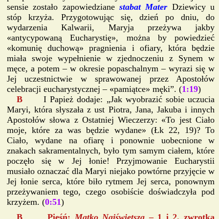
sensie zostało zapowiedziane
stabat Mater
Dziewicy u
stóp krzyża. Przygotowując się, dzień po dniu, do
wydarzenia Kalwarii, Maryja przeżywa jakby
«antycypowaną Eucharystię», można by powiedzieć
«komunię duchową» pragnienia i ofiary, która będzie
miała swoje wypełnienie w zjednoczeniu z Synem w
męce, a potem – w okresie popaschalnym – wyrazi się w
Jej uczestnictwie w sprawowanej przez Apostołów
celebracji eucharystycznej – «pamiątce» męki”. (
1:19
)
B
I Papież dodaje: „Jak wyobrazić sobie uczucia
Maryi, która słyszała z ust Piotra, Jana, Jakuba i innych
Apostołów słowa z Ostatniej Wieczerzy: «To jest Ciało
moje, które za was będzie wydane» (Łk 22, 19)? To
Ciało, wydane na ofiarę i ponownie uobecnione w
znakach sakramentalnych, było tym samym ciałem, które
poczęło się w Jej łonie! Przyjmowanie Eucharystii
musiało oznaczać dla Maryi niejako powtórne przyjęcie w
Jej łonie serca, które biło rytmem Jej serca, ponownym
przeżywaniem tego, czego osobiście doświadczyła pod
krzyżem. (
0:51
)
B Pieśń:
Matko Najświętsza
– 1 i 2. zwrotka