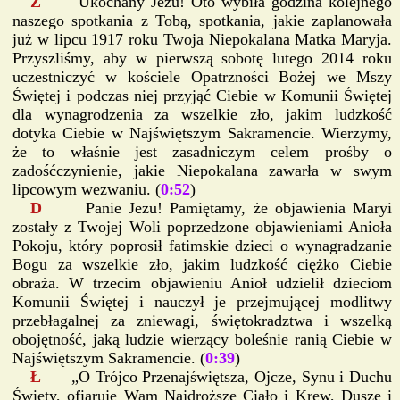
Z
Ukochany Jezu! Oto wybiła godzina kolejnego
naszego spotkania z Tobą, spotkania, jakie zaplanowała
już w lipcu 1917 roku Twoja Niepokalana Matka Maryja.
Przyszliśmy, aby w pierwszą sobotę lutego 2014 roku
uczestniczyć w kościele Opatrzności Bożej we Mszy
Świętej i podczas niej przyjąć Ciebie w Komunii Świętej
dla wynagrodzenia za wszelkie zło, jakim ludzkość
dotyka Ciebie w Najświętszym Sakramencie. Wierzymy,
że to właśnie jest zasadniczym celem prośby o
zadośćczynienie, jakie Niepokalana zawarła w swym
lipcowym wezwaniu. (
0:52
)
D
Panie Jezu! Pamiętamy, że objawienia Maryi
zostały z Twojej Woli poprzedzone objawieniami Anioła
Pokoju, który poprosił fatimskie dzieci o wynagradzanie
Bogu za wszelkie zło, jakim ludzkość ciężko Ciebie
obraża. W trzecim objawieniu Anioł udzielił dzieciom
Komunii Świętej i nauczył je przejmującej modlitwy
przebłagalnej za zniewagi, świętokradztwa i wszelką
obojętność, jaką ludzie wierzący boleśnie ranią Ciebie w
Najświętszym Sakramencie. (
0:39
)
Ł
„O Trójco Przenajświętsza, Ojcze, Synu i Duchu
Święty, ofiaruję Wam Najdroższe Ciało i Krew, Duszę i