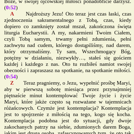
Boże, w swojej ojcowskiej miłości ponadobficie darzysz.
(
0:52
)
A
Najdroższy Jezu! Oto teraz jest czas łaski, czas
zjednoczenia sakramentalnego z Tobą, czas, kiedy
dopiero co zamknięty został mszał, zakończona święta
liturgia Eucharystii. A my, nakarmieni Twoim Ciałem,
czyli Tobą samym, trwamy pełni zdumienia, pełni
zachwytu nad cudem, którego dostąpiliśmy, nad darem,
który otrzymaliśmy. Ty sam, Wszechmogący Bóg,
potężny w działaniu, niezwykły…, stałeś się gościem
każdej i każdego z nas. Oto tu rozbiłeś namiot swojej
obecności i zapraszasz na spotkanie, na spotkanie miłości.
(
0:54
)
Z
Teraz pragniemy, o Jezu, wypełnić prośbę Maryi,
aby w pierwszą sobotę miesiąca przez przynajmniej
piętnaście minut kontemplować Twoje życie i życie
Maryi, które jakże często są rozważane w tajemnicach
różańcowych. Czymże jest kontemplacja? Kontemplacja
jest to spojrzenie z miłością na tego, kogo się kocha.
Kontemplacja podobna jest do sytuacji, gdy dwoje
zakochanych patrzy na siebie, zdumionych darem Boga,
jakim jest druga osoba, zafascynowanych tym, że oto tak