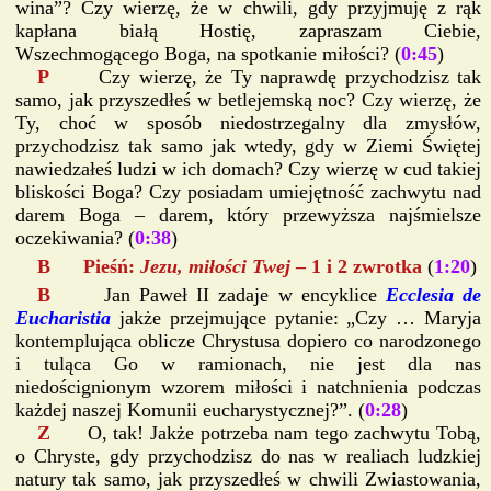
wina”? Czy wierzę, że w chwili, gdy przyjmuję z rąk
kapłana białą Hostię, zapraszam Ciebie,
Wszechmogącego Boga, na spotkanie miłości? (
0:45
)
P
Czy wierzę, że Ty naprawdę przychodzisz tak
samo, jak przyszedłeś w betlejemską noc? Czy wierzę, że
Ty, choć w sposób niedostrzegalny dla zmysłów,
przychodzisz tak samo jak wtedy, gdy w Ziemi Świętej
nawiedzałeś ludzi w ich domach? Czy wierzę w cud takiej
bliskości Boga? Czy posiadam umiejętność zachwytu nad
darem Boga – darem, który przewyższa najśmielsze
oczekiwania? (
0:38
)
B Pieśń:
Jezu, miłości Twej
– 1 i 2 zwrotka
(
1:20
)
B
Jan Paweł II zadaje w encyklice
Ecclesia de
Eucharistia
jakże przejmujące pytanie: „Czy … Maryja
kontemplująca oblicze Chrystusa dopiero co narodzonego
i tuląca Go w ramionach, nie jest dla nas
niedoścignionym wzorem miłości i natchnienia podczas
każdej naszej Komunii eucharystycznej?”. (
0:28
)
Z
O, tak! Jakże potrzeba nam tego zachwytu Tobą,
o Chryste, gdy przychodzisz do nas w realiach ludzkiej
natury tak samo, jak przyszedłeś w chwili Zwiastowania,