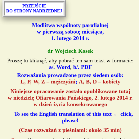
PRZEJŚCIE
DO STRONY NADRZĘDNEJ
Modlitwa wspólnoty parafialnej
w pierwszą sobotę miesiąca,
1. lutego 2014 r.
dr Wojciech Kosek
Proszę tu kliknąć, aby pobrać ten sam tekst w formacie:
a/. Word
,
b/. PDF
Rozważania prowadzone przez siedem osób:
Ł, P, W, Z – mężczyźni
;
A, B, D – kobiety
Niniejsze opracowanie zostało opublikowane tutaj
w niedzielę Ofiarowania Pańskiego, 2. lutego 2014 r.
w dzień życia konsekrowanego
To see the English translation of this text ← click,
please!
(Czas rozważań z pieśniami: około 35 min)