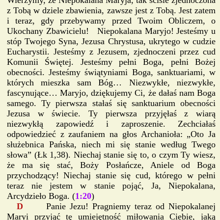
Wierzymy, że Niepokalana Maryja, tak ściśle zjednoczona
z Tobą w dziele zbawienia, zawsze jest z Tobą. Jest zatem
i teraz, gdy przebywamy przed Twoim Obliczem, o
Ukochany Zbawicielu! Niepokalana Maryjo! Jesteśmy u
stóp Twojego Syna, Jezusa Chrystusa, ukrytego w cudzie
Eucharystii. Jesteśmy z Jezusem, zjednoczeni przez cud
Komunii Świętej. Jesteśmy pełni Boga, pełni Bożej
obecności. Jesteśmy świątyniami Boga, sanktuariami, w
których mieszka sam Bóg… Niezwykłe, niezwykłe,
fascynujące… Maryjo, dziękujemy Ci, że dałaś nam Boga
samego. Ty pierwsza stałaś się sanktuarium obecności
Jezusa w świecie. Ty pierwsza przyjęłaś z wiarą
niezwykłą zapowiedź i zaproszenie. Zechciałaś
odpowiedzieć z zaufaniem na głos Archanioła: „Oto Ja
służebnica Pańska, niech mi się stanie według Twego
słowa” (Łk 1,38). Niechaj stanie się to, o czym Ty wiesz,
że ma się stać, Boży Posłańcze, Aniele od Boga
przychodzący! Niechaj stanie się cud, którego w pełni
teraz nie jestem w stanie pojąć, Ja, Niepokalana,
Arcydzieło Boga. (
1:20
)
D
Panie Jezu! Pragniemy teraz od Niepokalanej
Maryi przyjąć tę umiejętność miłowania Ciebie, jaką