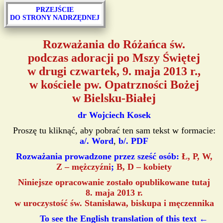
PRZEJŚCIE
DO STRONY NADRZĘDNEJ
Rozważania do Różańca św.
podczas adoracji po Mszy Świętej
w drugi czwartek, 9. maja 2013 r.,
w kościele pw. Opatrzności Bożej
w Bielsku-Białej
dr Wojciech Kosek
Proszę tu kliknąć, aby pobrać ten sam tekst w formacie:
a/. Word
,
b/. PDF
Rozważania prowadzone przez sześć osób:
Ł, P, W,
Z – mężczyźni
;
B, D – kobiety
Niniejsze opracowanie zostało opublikowane tutaj
8. maja 2013 r.
w uroczystość św. Stanisława, biskupa i męczennika
To see the English translation of this text ←