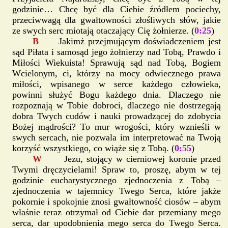
godzinie… Chcę być dla Ciebie źródłem pociechy,
przeciwwagą dla gwałtowności złośliwych słów, jakie
ze swych serc miotają otaczający Cię żołnierze. (
0:25
)
B
Jakimż przejmującym doświadczeniem jest
sąd Piłata i samosąd jego żołnierzy nad Tobą, Prawdo i
Miłości Wiekuista! Sprawują sąd nad Tobą, Bogiem
Wcielonym, ci, którzy na mocy odwiecznego prawa
miłości, wpisanego w serce każdego człowieka,
powinni służyć Bogu każdego dnia. Dlaczego nie
rozpoznają w Tobie dobroci, dlaczego nie dostrzegają
dobra Twych cudów i nauki prowadzącej do zdobycia
Bożej mądrości? To mur wrogości, który wznieśli w
swych sercach, nie pozwala im interpretować na Twoją
korzyść wszystkiego, co wiąże się z Tobą. (
0:55
)
W
Jezu, stojący w cierniowej koronie przed
Twymi dręczycielami! Spraw to, proszę, abym w tej
godzinie eucharystycznego zjednoczenia z Tobą –
zjednoczenia w tajemnicy Twego Serca, które jakże
pokornie i spokojnie znosi gwałtowność ciosów – abym
właśnie teraz otrzymał od Ciebie dar przemiany mego
serca, dar upodobnienia mego serca do Twego Serca.