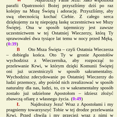
W
Najdroższy Panie Jezu! Jako wspólnota
parafii Opatrzności Bożej przyszliśmy dziś po raz
kolejny na Mszę Świętą i adorację. Przyszliśmy, aby
swą obecnością kochać Ciebie. Z całego serca
dziękujemy za tę niepojętą łaskę uczestnictwa we Mszy
Świętej. Ona w sposób tajemniczy jest zawsze
uczestnictwem w tej Ostatniej Wieczerzy, którą Ty
sprawowałeś dwa tysiące lat temu w nocy przed Męką.
(
0:39
)
B
Oto Msza Święta – czyli Ostatnia Wieczerza
– dobiegła końca. Oto Ty w gronie Apostołów
wychodzisz z Wieczernika, aby rozpocząć to
przelewanie Krwi, w którym dzięki Komunii Świętej
oni już uczestniczyli w sposób sakramentalny.
Wychodzisz zdecydowanie po Ostatniej Wieczerzy do
ludzi przemocy, aby pośród nich zrealizować w sposób
naturalny dla nas, ludzi, to, co w sakramentalny sposób
zostało już udzielone Apostołom – idziesz złożyć
zbawczą ofiarę z własnego życia. (
0:49
)
Ł
Najdroższy Jezu! Wraz z Apostołami i my
pragniemy towarzyszyć Tobie w tej drodze przelewania
Krwi. Przed chwilą i my przecież wraz z nimi w