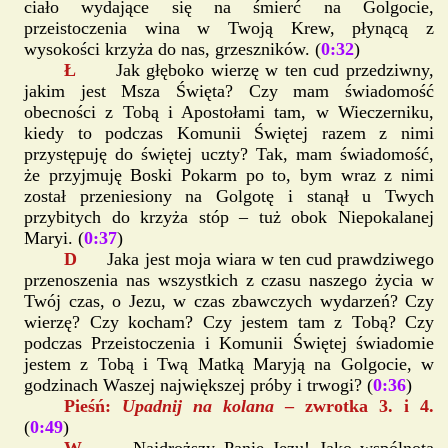
ciało wydające się na śmierć na Golgocie,
przeistoczenia wina w Twoją Krew, płynącą z
wysokości krzyża do nas, grzeszników. (
0:32
)
Ł
Jak głęboko wierzę w ten cud przedziwny,
jakim jest Msza Święta? Czy mam świadomość
obecności z Tobą i Apostołami tam, w Wieczerniku,
kiedy to podczas Komunii Świętej razem z nimi
przystępuję do świętej uczty? Tak, mam świadomość,
że przyjmuję Boski Pokarm po to, bym wraz z nimi
został przeniesiony na Golgotę i stanął u Twych
przybitych do krzyża stóp – tuż obok Niepokalanej
Maryi. (
0:37
)
D
Jaka jest moja wiara w ten cud prawdziwego
przenoszenia nas wszystkich z czasu naszego życia w
Twój czas, o Jezu, w czas zbawczych wydarzeń? Czy
wierzę? Czy kocham? Czy jestem tam z Tobą? Czy
podczas Przeistoczenia i Komunii Świętej świadomie
jestem z Tobą i Twą Matką Maryją na Golgocie, w
godzinach Waszej największej próby i trwogi? (
0:36
)
Pieśń:
Upadnij na kolana
– zwrotka 3. i 4.
(
0:49
)