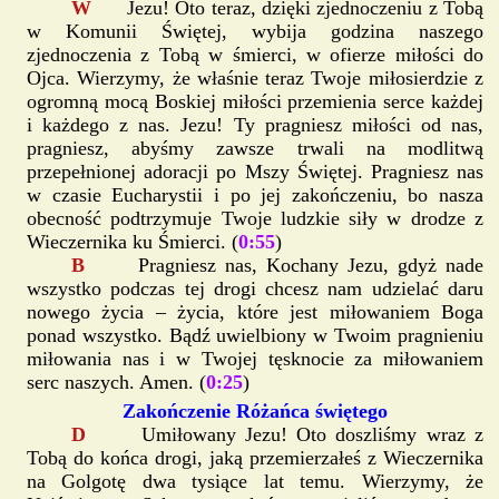
W
Jezu! Oto teraz, dzięki zjednoczeniu z Tobą
w Komunii Świętej, wybija godzina naszego
zjednoczenia z Tobą w śmierci, w ofierze miłości do
Ojca. Wierzymy, że właśnie teraz Twoje miłosierdzie z
ogromną mocą Boskiej miłości przemienia serce każdej
i każdego z nas. Jezu! Ty pragniesz miłości od nas,
pragniesz, abyśmy zawsze trwali na modlitwą
przepełnionej adoracji po Mszy Świętej. Pragniesz nas
w czasie Eucharystii i po jej zakończeniu, bo nasza
obecność podtrzymuje Twoje ludzkie siły w drodze z
Wieczernika ku Śmierci. (
0:55
)
B
Pragniesz nas, Kochany Jezu, gdyż nade
wszystko podczas tej drogi chcesz nam udzielać daru
nowego życia – życia, które jest miłowaniem Boga
ponad wszystko. Bądź uwielbiony w Twoim pragnieniu
miłowania nas i w Twojej tęsknocie za miłowaniem
serc naszych. Amen. (
0:25
)
Zakończenie Różańca świętego
D
Umiłowany Jezu! Oto doszliśmy wraz z
Tobą do końca drogi, jaką przemierzałeś z Wieczernika
na Golgotę dwa tysiące lat temu. Wierzymy, że