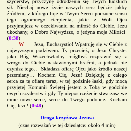
szyderstw, przyczynę odrodzenia się Twych ludzkich
sił. Niechaj nowe życie naszych serc będzie jakby
źródłem, z którego bije w Twym Sercu poczucie sensu
tego ogromnego cierpienia, jakie z Woli Ojca
przyjmujesz w oczekiwaniu na miłość do Ciebie, Jezu
ukochany, o Dobro Najwyższe, o jedyna moja Miłości!
(
0:38
)
W
Jezu, Eucharystio! Wpatruję się w Ciebie z
najwyższym podziwem. Ty przecież, o Jezu Chryste,
jako Bóg Wszechwładny mógłbyś rozprawić się z
wrogo do Ciebie nastawionymi braćmi, a jednak nie
czynisz tego… Składasz ofiarę Ojcu jako źródło naszej
przemiany… Kocham Cię, Jezu! Dziękuję z całego
serca za tę ofiarę teraz, w tej godzinie łaski, gdy mocą
przyjętej Komunii Świętej jestem z Tobą w godzinie
owych szyderstw i gdy Ty niepostrzeżenie stwarzasz we
mnie nowe serce, serce do Twego podobne. Kocham
Cię, Jezu! (
0:48
)
Droga krzyżowa Jezusa
(czas rozważań w tej dziesiątce: około 4 min)