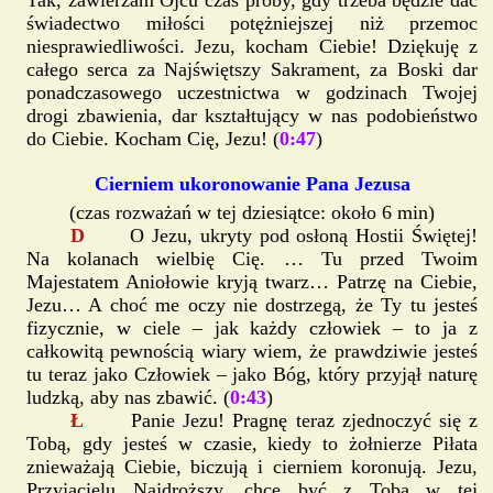
Tak, zawierzam Ojcu czas próby, gdy trzeba będzie dać
świadectwo miłości potężniejszej niż przemoc
niesprawiedliwości. Jezu, kocham Ciebie! Dziękuję z
całego serca za Najświętszy Sakrament, za Boski dar
ponadczasowego uczestnictwa w godzinach Twojej
drogi zbawienia, dar kształtujący w nas podobieństwo
do Ciebie. Kocham Cię, Jezu! (
0:47
)
Cierniem ukoronowanie Pana Jezusa
(czas rozważań w tej dziesiątce: około 6 min)
D
O Jezu, ukryty pod osłoną Hostii Świętej!
Na kolanach wielbię Cię. … Tu przed Twoim
Majestatem Aniołowie kryją twarz… Patrzę na Ciebie,
Jezu… A choć me oczy nie dostrzegą, że Ty tu jesteś
fizycznie, w ciele – jak każdy człowiek – to ja z
całkowitą pewnością wiary wiem, że prawdziwie jesteś
tu teraz jako Człowiek – jako Bóg, który przyjął naturę
ludzką, aby nas zbawić. (
0:43
)
Ł
Panie Jezu! Pragnę teraz zjednoczyć się z
Tobą, gdy jesteś w czasie, kiedy to żołnierze Piłata
znieważają Ciebie, biczują i cierniem koronują. Jezu,
Przyjacielu Najdroższy, chcę być z Tobą w tej