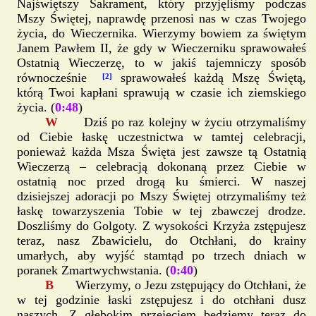
Najświętszy Sakrament, który przyjęliśmy podczas
Mszy Świętej, naprawdę przenosi nas w czas Twojego
życia, do Wieczernika. Wierzymy bowiem za świętym
Janem Pawłem II, że gdy w Wieczerniku sprawowałeś
Ostatnią Wieczerzę, to w jakiś tajemniczy sposób
równocześnie
sprawowałeś każdą Mszę Świętą,
[2]
którą Twoi kapłani sprawują w czasie ich ziemskiego
życia. (
0:48
)
W
Dziś po raz kolejny w życiu otrzymaliśmy
od Ciebie łaskę uczestnictwa w tamtej celebracji,
ponieważ każda Msza Święta jest zawsze tą Ostatnią
Wieczerzą – celebracją dokonaną przez Ciebie w
ostatnią noc przed drogą ku śmierci. W naszej
dzisiejszej adoracji po Mszy Świętej otrzymaliśmy też
łaskę towarzyszenia Tobie w tej zbawczej drodze.
Doszliśmy do Golgoty. Z wysokości Krzyża zstępujesz
teraz, nasz Zbawicielu, do Otchłani, do krainy
umarłych, aby wyjść stamtąd po trzech dniach w
poranek Zmartwychwstania. (
0:40
)
B
Wierzymy, o Jezu zstępujący do Otchłani, że
w tej godzinie łaski zstępujesz i do otchłani dusz
naszych. Z głębokim przejęciem będziemy teraz do