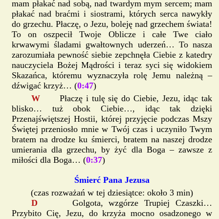
mam płakać nad sobą, nad twardym mym sercem; mam
płakać nad braćmi i siostrami, których serca nawykły
do grzechu. Płaczę, o Jezu, boleję nad grzechem świata!
To on oszpecił Twoje Oblicze i całe Twe ciało
krwawymi śladami gwałtownych uderzeń… To nasza
zarozumiała pewność siebie zepchnęła Ciebie z katedry
nauczyciela Bożej Mądrości i teraz syci się widokiem
Skazańca, któremu wyznaczyła rolę Jemu należną –
dźwigać krzyż… (
0:47
)
W
Płaczę i tulę się do Ciebie, Jezu, idąc tak
blisko… tuż obok Ciebie…, idąc tak dzięki
Przenajświętszej Hostii, której przyjęcie podczas Mszy
Świętej przeniosło mnie w Twój czas i uczyniło Twym
bratem na drodze ku śmierci, bratem na naszej drodze
umierania dla grzechu, by żyć dla Boga – zawsze z
miłości dla Boga… (
0:37
)
Śmierć Pana Jezusa
(czas rozważań w tej dziesiątce: około 3 min)
D
Golgota, wzgórze Trupiej Czaszki…
Przybito Cię, Jezu, do krzyża mocno osadzonego w