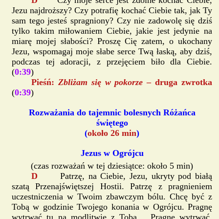
D
Czy moje serce jest zdolne kochać Ciebie,
Jezu najdroższy? Czy potrafię kochać Ciebie tak, jak Ty
sam tego jesteś spragniony? Czy nie zadowolę się dziś
tylko takim miłowaniem Ciebie, jakie jest jedynie na
miarę mojej słabości? Proszę Cię zatem, o ukochany
Jezu, wspomagaj moje słabe serce Twą łaską, aby dziś,
podczas tej adoracji, z przejęciem biło dla Ciebie.
(
0:39
)
Pieśń:
Zbliżam się w pokorze
– druga zwrotka
(
0:39
)
Rozważania do tajemnic bolesnych Różańca
świętego
(
około 26 min
)
Jezus w Ogrójcu
(czas rozważań w tej dziesiątce: około 5 min)
D
Patrzę, na Ciebie, Jezu, ukryty pod białą
szatą Przenajświętszej Hostii. Patrzę z pragnieniem
uczestniczenia w Twoim zbawczym bólu. Chcę być z
Tobą w godzinie Twojego konania w Ogrójcu. Pragnę
wytrwać tu na modlitwie z Tobą… Pragnę wytrwać,