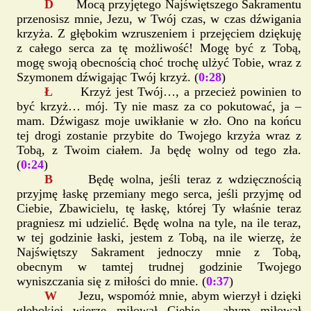
D
Mocą przyjętego Najświętszego Sakramentu
przenosisz mnie, Jezu, w Twój czas, w czas dźwigania
krzyża. Z głębokim wzruszeniem i przejęciem dziękuję
z całego serca za tę możliwość! Mogę być z Tobą,
mogę swoją obecnością choć trochę ulżyć Tobie, wraz z
Szymonem dźwigając Twój krzyż. (
0:28
)
Ł
Krzyż jest Twój…, a przecież powinien to
być krzyż… mój. Ty nie masz za co pokutować, ja –
mam. Dźwigasz moje uwikłanie w zło. Ono na końcu
tej drogi zostanie przybite do Twojego krzyża wraz z
Tobą, z Twoim ciałem. Ja będę wolny od tego zła.
(
0:24
)
B
Będę wolna, jeśli teraz z wdzięcznością
przyjmę łaskę przemiany mego serca, jeśli przyjmę od
Ciebie, Zbawicielu, tę łaskę, której Ty właśnie teraz
pragniesz mi udzielić. Będę wolna na tyle, na ile teraz,
w tej godzinie łaski, jestem z Tobą, na ile wierzę, że
Najświętszy Sakrament jednoczy mnie z Tobą,
obecnym w tamtej trudnej godzinie Twojego
wyniszczania się z miłości do mnie. (
0:37
)
W
Jezu, wspomóż mnie, abym wierzył i dzięki
głębokiej wierze miłował Ciebie… abym miłował