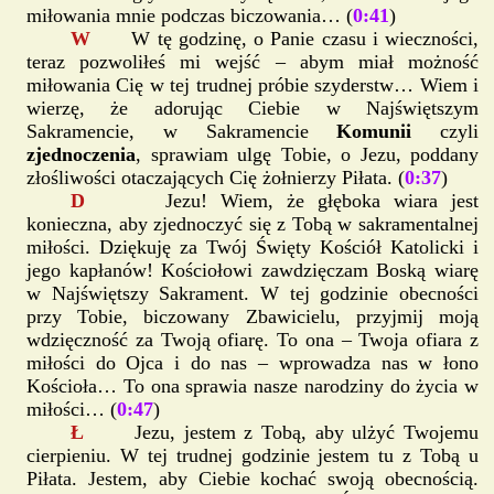
miłowania mnie podczas biczowania… (
0:41
)
W
W tę godzinę, o Panie czasu i wieczności,
teraz pozwoliłeś mi wejść – abym miał możność
miłowania Cię w tej trudnej próbie szyderstw… Wiem i
wierzę, że adorując Ciebie w Najświętszym
Sakramencie, w Sakramencie
Komunii
czyli
zjednoczenia
, sprawiam ulgę Tobie, o Jezu, poddany
złośliwości otaczających Cię żołnierzy Piłata. (
0:37
)
D
Jezu! Wiem, że głęboka wiara jest
konieczna, aby zjednoczyć się z Tobą w sakramentalnej
miłości. Dziękuję za Twój Święty Kościół Katolicki i
jego kapłanów! Kościołowi zawdzięczam Boską wiarę
w Najświętszy Sakrament. W tej godzinie obecności
przy Tobie, biczowany Zbawicielu, przyjmij moją
wdzięczność za Twoją ofiarę. To ona – Twoja ofiara z
miłości do Ojca i do nas – wprowadza nas w łono
Kościoła… To ona sprawia nasze narodziny do życia w
miłości… (
0:47
)
Ł
Jezu, jestem z Tobą, aby ulżyć Twojemu
cierpieniu. W tej trudnej godzinie jestem tu z Tobą u
Piłata. Jestem, aby Ciebie kochać swoją obecnością.