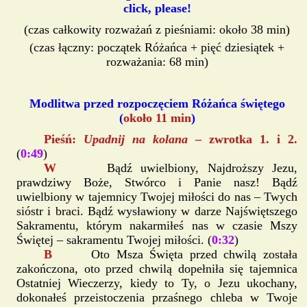
click, please!
(czas całkowity rozważań z pieśniami: około 38 min)
(czas łączny: początek Różańca + pięć dziesiątek +
rozważania: 68 min)
Modlitwa przed rozpoczęciem Różańca świętego
(
około 11 min
)
Pieśń:
Upadnij na kolana
– zwrotka 1. i 2.
(
0:49
)
W
Bądź uwielbiony, Najdroższy Jezu,
prawdziwy Boże, Stwórco i Panie nasz! Bądź
uwielbiony w tajemnicy Twojej miłości do nas – Twych
sióstr i braci. Bądź wysławiony w darze Najświętszego
Sakramentu, którym nakarmiłeś nas w czasie Mszy
Świętej – sakramentu Twojej miłości. (
0:32
)
B
Oto Msza Święta przed chwilą została
zakończona, oto przed chwilą dopełniła się tajemnica
Ostatniej Wieczerzy, kiedy to Ty, o Jezu ukochany,
dokonałeś przeistoczenia przaśnego chleba w Twoje