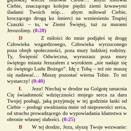
Ciebie, znaczącego kolejne piędzi ziemi krwawymi
śladami Twoich stóp… abym miłował Ciebie,
kroczącego drogą ku śmierci na wzniesieniu Trupiej
Czaszki – tu, w Ziemi Świętej, tuż za murami
Jerozolimy. (
0:28
)
D
Z miłości do mnie podjąłeś tę drogę
Człowieka wzgardzonego, Człowieka wyrzuconego
poza obręb społeczności, poza mury ludzkiej rodziny.
Ty, Świętość Odwieczna, wyruszasz poza mury
świętego miasta Jeruzalem z wyrokiem „nie nadaje się
do świętego Ludu Bożego”. Idę z Tobą – też nie muszę
się nadawać… Muszę pozostać wierna Tobie. To mi
wystarczy! (
0:40
)
Ł
Jezu! Niechaj w drodze na Golgotę umacnia
Cię świadomość wdzięczności mojego serca za daru
Twojej posługi, jaką przyjmuję w tej godzinie łaski od
Ciebie – posługi uwalniania mnie od nieprawości serca,
od strachu prowadzącego do wypowiadania kłamstwa w
obronie własnej słabości. (
0:25
)
B
W tej drodze, Jezu, słyszę Twoje wezwanie: