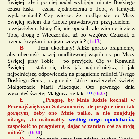
Świętej, ale i po niej nadal wybijają minuty Boskiego
czasu łaski – czasu zjednoczenia z Tobą w tamtych
wydarzeniach? Czy wierzę, że modląc się po Mszy
Świętej jestem dla Ciebie prawdziwym przyjacielem –
przyjacielem, który Cię nie opuścił, ale wiernie idzie z
Tobą drogą z Wieczernika aż po wzgórze Czaszki, z
trzema krzyżami na jego szczycie? (
1:13
)
B
Jezu ukochany! Jakże gorąco pragniemy,
aby obecność naszej modlitewnej wspólnoty po Mszy
Świętej przy Tobie – po przyjęciu Cię w Komunii
Świętej – stała się dziś jak najpiękniejszą i jak
najpełniejszą odpowiedzią na pragnienie miłości Twego
Boskiego Serca, pragnienie, które powierzyłeś świętej
Małgorzacie Marii Alacoque. Oto pewnego dnia
wyznałeś świętej Małgorzacie tak:
(
0:37
)
[1]
Ł
„
Pragnę, by Mnie ludzie kochali w
Przenajświętszym Sakramencie, ale pragnieniem tak
gorącym, żeby ono Mnie paliło, a nie znajduję
nikogo, kto usiłowałby,
według mego upodobania,
zaspokoić to pragnienie, dając w zamian coś za moją
miłość
”. (
0:30
)