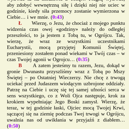
aby zdobyć wewnętrzną siłę i dzięki niej nie uciec w
godzinie, kiedy siła przemocy zostanie wymierzona w
Ciebie… i we mnie. (
0:43
)
Ł
Wierzę, o Jezu, że chociaż z mojego punktu
widzenia czas owej «godziny» należy do odległej
przeszłości, to ja jestem z Tobą tu, w Ogrójcu. Tak,
wierzę, że wraz ze wszystkimi uczestnikami
Eucharystii, mocą przyjętej Komunii Świętej,
przeniesiony zostałem ponad wiekami w Twój czas – w
czas Twojej agonii w Ogrojcu… (
0:35
)
B
A zatem jesteśmy tu razem, Jezu, dokąd w
gronie Dwunastu przyszliśmy wraz z Tobą po Mszy
Świętej – po Ostatniej Wieczerzy. Nie chcę z trwogą
uciekać przed Judaszem wiodącym uzbrojone oddziały.
Patrzę na Ciebie i uczę się tej samej ufności serca w
sens wszystkiego, co z Woli Ojca następuje, krok za
krokiem wypełniając Jego Boski zamysł. Wierzę, że
teraz, w tej godzinie łaski, Ojciec mocą Twojej Krwi,
sączącej się na ziemię podczas Twej trwogi w Ogrójcu,
uwalnia nas od uwikłania w przyjaźń z diabłem…
(
0:50
)