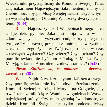
Wieczerniku przystąpiliśmy do Komunii Świętej. Teraz
zaś, nakarmieni Najświętszym Sakramentem, mamy od
Ciebie moc, aby po Mszy Świętej uczestniczyć w tym,
co wydarzyło się po Ostatniej Wieczerzy dwa tysiące lat
temu. (
0:34
)
D
Najdroższy Jezu! W głębinach mego serca
zadaję dziś pytanie: Jaka jest moja wiara w ten
zdumiewający eucharystyczny cud, który polega na
tym, że Ty naprawdę przenosisz mnie i nas wszystkich
z czasu naszego życia w Twój czas, o Jezu, w czas
zbawczych wydarzeń? Czy wierzę? Czy kocham? Czy
potrafię świadomie być tam z Tobą, z Matką Twoją
Maryją, z Janem Apostołem, z niewiastami…? (
0:48
)
Pieśń:
Zbliżam się w pokorze
– pierwsza
zwrotka
(
0:39
)
W
Najdroższy Jezu! Pytam dziś serca swego:
Czy potrafię świadomie być podczas Przeistoczenia i
Komunii Świętej z Tobą i Maryją na Golgocie, aby
trwać tam z miłością z Wami – w godzinach Waszej
największej próby? Czy mam głęboką świadomość, że
dzięki Komunii Świętej nie tylko podczas Mszy