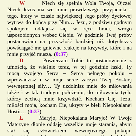
W
Niech się spełnia Wola Twoja, Ojcze!
Niech Jezus ma we mnie prawdziwego przyjaciela –
tego, który w czasie największej Jego próby życiowej
wytrwa do końca przy Nim… Jezu, z podziwu godnym
spokojem oddajesz się w ręce braci, wrogo
usposobionych wobec Ciebie. W godzinie Twej próby
postanawiam na przyszłość bardziej niż dotychczas
powściągać me gniewne reakcje na krzywdy, które i na
mnie przyjść muszą. (
0:37
)
D
Powierzam Tobie to postanowienie z
ufnością, że właśnie teraz, w tej godzinie łaski, Ty
mocą swojego Serca – Serca pełnego pokoju –
wprowadzisz i w moje serce zaczyn Twej Boskiej
wewnętrznej siły… Ty uzdolnisz mnie do miłowania
także i w tak trudnym położeniu, do miłowania tych,
którzy zechcą mnie krzywdzić. Kocham Cię, Jezu,
miłości moja, kocham Cię, ukryty w bieli Niepokalanej
Hostii… (
0:37
)
Ł
Maryjo, Niepokalana Maryjo! W Twoje
Matczyne dłonie oddaję wszelkie moje starania, abym
stał się człowiekiem wewnętrznego pokoju,