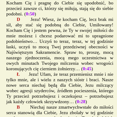
Kocham Cię i pragnę do Ciebie się upodobnić, bo
przecież zawsze ci, którzy się miłują, stają się do siebie
podobni. (
0:50
)
D
Jezu! Wiesz, że kocham Cię, lecz brak mi
sił, aby stać się podobną do Ciebie, Umiłowany!
Kocham Cię i jestem pewna, że Ty w swojej miłości do
mnie możesz i chcesz podarować mi to upragnione
podobieństwo… Uczyń to teraz, teraz, w tej godzinie
łaski, uczyń to mocą Twej przedziwnej obecności w
Najświętszym Sakramencie. Spraw to, proszę, mocą
naszego zjednoczenia, mocą mego uczestnictwa w
owych minutach Twojego milczenia wobec wrogości
koronujących cię cierniem żołnierzy… (
0:45
)
Ł
Jezu! Ufam, że teraz przemienisz mnie i nie
tylko mnie, ale i wielu z naszych sióstr i braci. Nasze
nowe serca niechaj będą dla Ciebie, Jezu milczący
wobec agresji szyderców, źródłem pocieszenia, którego
Ty przecież potrzebujesz i oczekujesz – potrzebujesz
jak każdy człowiek skrzywdzony… (
0:28
)
B
Niechaj nasze zmartwychwstałe do miłości
serca stanowią dla Ciebie, Jezu zbolały w tej godzinie