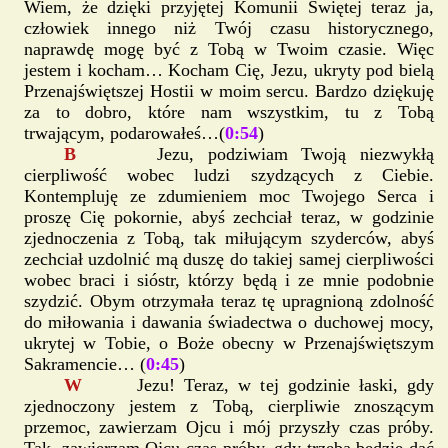
Wiem, że dzięki przyjętej Komunii Świętej teraz ja,
człowiek innego niż Twój czasu historycznego,
naprawdę mogę być z Tobą w Twoim czasie. Więc
jestem i kocham… Kocham Cię, Jezu, ukryty pod bielą
Przenajświętszej Hostii w moim sercu. Bardzo dziękuję
za to dobro, które nam wszystkim, tu z Tobą
trwającym, podarowałeś…(
0:54
)
B
Jezu, podziwiam Twoją niezwykłą
cierpliwość wobec ludzi szydzących z Ciebie.
Kontempluję ze zdumieniem moc Twojego Serca i
proszę Cię pokornie, abyś zechciał teraz, w godzinie
zjednoczenia z Tobą, tak miłującym szyderców, abyś
zechciał uzdolnić mą duszę do takiej samej cierpliwości
wobec braci i sióstr, którzy będą i ze mnie podobnie
szydzić. Obym otrzymała teraz tę upragnioną zdolność
do miłowania i dawania świadectwa o duchowej mocy,
ukrytej w Tobie, o Boże obecny w Przenajświętszym
Sakramencie… (
0:45
)
W
Jezu! Teraz, w tej godzinie łaski, gdy
zjednoczony jestem z Tobą, cierpliwie znoszącym
przemoc, zawierzam Ojcu i mój przyszły czas próby.