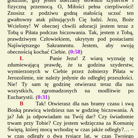
godzinie, gdy jesteś uderzany słowami szyderstw i
fizyczną przemocą. O, Miłości pełna cierpliwości!
Znosisz z podziwu godną stałością uczuć ten
gwałtowny atak pilnujących Cię ludzi. Jezu, Boże
Wcielony! W obecnej chwili adoracji jestem teraz z
Tobą u Piłata podczas biczowania. Tak, jestem z Tobą,
prawdziwym Człowiekiem, ukrytym pod postaciami
Najświętszego Sakramentu. Jestem, aby swoją
obecnością kochać Ciebie. (
0:58
)
Ł
Panie Jezu! Z wiarą wyznaję tę
zdumiewającą prawdę, że ta godzina szyderstw,
wymierzonych w Ciebie przez żołnierzy Piłata w
Jerozolimie, nie należy jedynie do odległej przeszłości.
Nie! Ty sam tę godzinę otwierasz teraz dla nas
wszystkich, zgromadzonych na modlitwie po
Eucharystii. (
0:31
)
B
Tak! Otwierasz dla nas bramy czasu i swą
Boską prawicą wiedziesz nas w godzinę biczowania. A
ja? Jak ja odpowiadam na Twój dar? Czy świadomie
trwam przy Tobie? Czy jestem wdzięczna za Komunię
Świętą, której mocą wchodzę w czas jakże odległy?… –
w czas odległy o dwa tysiące lat, w czas Twojego