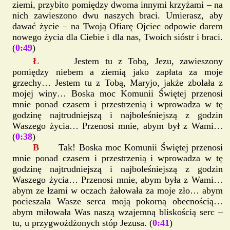
ziemi, przybito pomiędzy dwoma innymi krzyżami – na
nich zawieszono dwu naszych braci. Umierasz, aby
dawać życie – na Twoją Ofiarę Ojciec odpowie darem
nowego życia dla Ciebie i dla nas, Twoich sióstr i braci.
(
0:49
)
Ł
Jestem tu z Tobą, Jezu, zawieszony
pomiędzy niebem a ziemią jako zapłata za moje
grzechy… Jestem tu z Tobą, Maryjo, jakże zbolała z
mojej winy… Boska moc Komunii Świętej przenosi
mnie ponad czasem i przestrzenią i wprowadza w tę
godzinę najtrudniejszą i najboleśniejszą z godzin
Waszego życia… Przenosi mnie, abym był z Wami…
(
0:38
)
B
Tak! Boska moc Komunii Świętej przenosi
mnie ponad czasem i przestrzenią i wprowadza w tę
godzinę najtrudniejszą i najboleśniejszą z godzin
Waszego życia… Przenosi mnie, abym była z Wami…
abym ze łzami w oczach żałowała za moje zło… abym
pocieszała Wasze serca moją pokorną obecnością…
abym miłowała Was naszą wzajemną bliskością serc –
tu, u przygwożdżonych stóp Jezusa. (
0:41
)