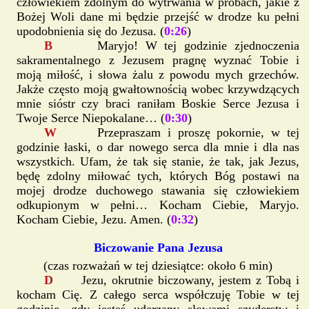
człowiekiem zdolnym do wytrwania w próbach, jakie z
Bożej Woli dane mi będzie przejść w drodze ku pełni
upodobnienia się do Jezusa. (
0:26
)
B
Maryjo! W tej godzinie zjednoczenia
sakramentalnego z Jezusem pragnę wyznać Tobie i
moją miłość, i słowa żalu z powodu mych grzechów.
Jakże często moją gwałtownością wobec krzywdzących
mnie sióstr czy braci raniłam Boskie Serce Jezusa i
Twoje Serce Niepokalane… (
0:30
)
W
Przepraszam i proszę pokornie, w tej
godzinie łaski, o dar nowego serca dla mnie i dla nas
wszystkich. Ufam, że tak się stanie, że tak, jak Jezus,
będę zdolny miłować tych, których Bóg postawi na
mojej drodze duchowego stawania się człowiekiem
odkupionym w pełni… Kocham Ciebie, Maryjo.
Kocham Ciebie, Jezu. Amen. (
0:32
)
Biczowanie Pana Jezusa
(czas rozważań w tej dziesiątce: około 6 min)
D
Jezu, okrutnie biczowany, jestem z Tobą i
kocham Cię. Z całego serca współczuję Tobie w tej