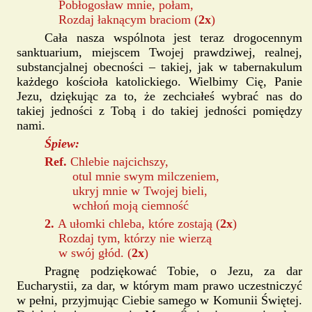
Pobłogosław mnie, połam,
Rozdaj łaknącym braciom (
2x
)
Cała nasza wspólnota jest teraz drogocennym
sanktuarium, miejscem Twojej prawdziwej, realnej,
substancjalnej obecności – takiej, jak w tabernakulum
każdego kościoła katolickiego. Wielbimy Cię, Panie
Jezu, dziękując za to, że zechciałeś wybrać nas do
takiej jedności z Tobą i do takiej jedności pomiędzy
nami.
Śpiew:
Ref.
Chlebie najcichszy,
otul mnie swym milczeniem,
ukryj mnie w Twojej bieli,
wchłoń moją ciemność
2.
A ułomki chleba, które zostają (
2x
)
Rozdaj tym, którzy nie wierzą
w swój głód. (
2x
)
Pragnę podziękować Tobie, o Jezu, za dar
Eucharystii, za dar, w którym mam prawo uczestniczyć
w pełni, przyjmując Ciebie samego w Komunii Świętej.