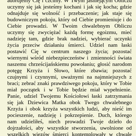
adorujemy Cię i czcimy. W Twym jaśniejącym Obliczu
uczymy się jak jesteśmy kochani i jak się kocha; gdzie
odnajduje się wolność i przebaczenie; jak staje się
budowniczym pokoju, który od Ciebie promieniuje i do
Ciebie prowadzi. W Twoim chwalebnym Obliczu
uczymy się zwyciężać każdą formę egoizmu, mieć
nadzieję tam, gdzie brak nadziei, wybierać uczynki
życia przeciw działaniu śmierci. Udziel nam łaski
postawić Cię w centrum naszego życia; pozostać
wiernymi wśród niebezpieczeństw i zmienności świata
naszemu chrześcijańskiemu powołaniu; głosić narodom
potęgę Krzyża i Słowo, które zbawia; pozostać
czujnymi i czynnymi, uważnymi na najmniejszych z
braci; zebrać znaki prawdziwego pokoju, który w Tobie
miał początek i w Tobie będzie miał wypełnienie.
Panie, udziel Twojemu Kościołowi łaski zatrzymania
się jak Dziewica Matka obok Twego chwalebnego
Krzyża i obok krzyża wszystkich ludzi, aby nieść im
pocieszenie, nadzieję i pokrzepienie. Duch, którego
nam udzieliłeś, niech prowadzi Twoje dzieło do
dojrzałości, aby wszystkie stworzenia, uwolnione od
wszelkich więzów śmierci kontemplowały w chwale