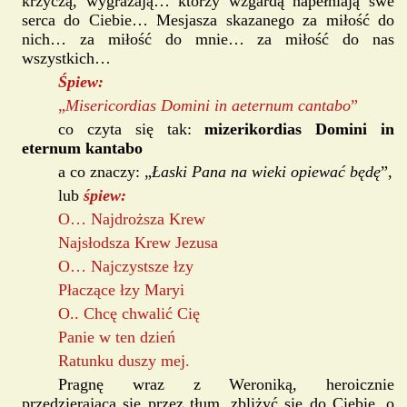
krzyczą, wygrażają… którzy wzgardą napełniają swe
serca do Ciebie… Mesjasza skazanego za miłość do
nich… za miłość do mnie… za miłość do nas
wszystkich…
Śpiew:
„
Misericordias Domini in aeternum cantabo
”
co czyta się tak:
mizerikordias Domini in
eternum kantabo
a co znaczy: „
Łaski Pana na wieki opiewać będę
”,
lub
śpiew:
O… Najdroższa Krew
Najsłodsza Krew Jezusa
O… Najczystsze łzy
Płaczące łzy Maryi
O.. Chcę chwalić Cię
Panie w ten dzień
Ratunku duszy mej.
Pragnę wraz z Weroniką, heroicznie
przedzierającą się przez tłum, zbliżyć się do Ciebie, o