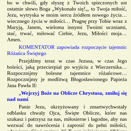
bo w chwili, gdy słyszę z Twoich spieczonych ust
ostatnie słowo Boga „Wykonało się!„, to Twoja miłość,
Jezu, wytryska w moim sercu źródłem nowego życia…
wiecznego życia w miłości… Pragnę przy Tobie wraz z
Maryją, Janem, wieloma innymi Twoimi uczniami,
stać, trwać, miłować Ciebie, Jezu, Miłości moja…
Amen.
KOMENTATOR zapowiada rozpoczęcie tajemnic
Różańca Świętego
Przejdźmy teraz w czas Jezusa, w czas Jego
boleści, jaką przecierpiał po wyjściu z Wieczernika…
Rozpocznijmy bolesne tajemnice różańcowe…
Rozpocznijmy je modlitwą Błogosławionego Papieża
Jana Pawła II:
„
Wejrzyj Boże na Oblicze Chrystusa, zmiłuj się
nad nami
Panie Jezu, ukrzyżowany i zmartwychwstały
odblasku chwały Ojca, Święte Oblicze, które nas
szukasz i patrzysz na nas, miłosierne i łagodne, aby nas
wezwać do nawrócenia i zaprosić do pełni miłości,