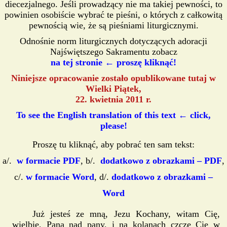
diecezjalnego. Jeśli prowadzący nie ma takiej pewności, to
powinien osobiście wybrać te pieśni, o których z całkowitą
pewnością wie, że są pieśniami liturgicznymi.
Odnośnie norm liturgicznych dotyczących adoracji
Najświętszego Sakramentu zobacz
na tej stronie ← proszę kliknąć!
Niniejsze opracowanie zostało opublikowane tutaj w
Wielki Piątek,
22. kwietnia 2011 r.
To see the English translation of this text ← click,
please!
Proszę tu kliknąć, aby pobrać ten sam tekst:
a/.
w formacie PDF
, b/.
dodatkowo z obrazkami – PDF
,
c/.
w formacie Word
, d/.
dodatkowo z obrazkami –
Word
Już jesteś ze mną, Jezu Kochany, witam Cię,
wielbię, Pana nad pany, i na kolanach czczę Cię w