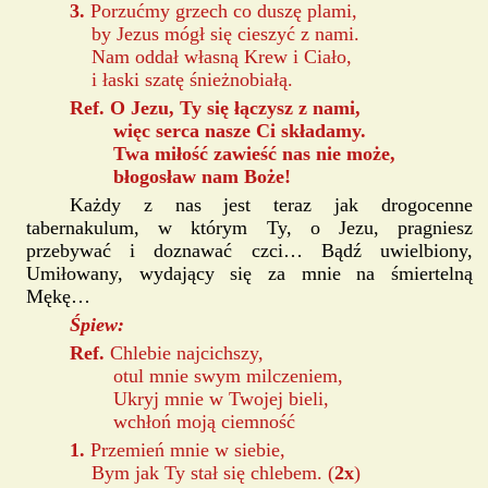
3.
Porzućmy grzech co duszę plami,
by Jezus mógł się cieszyć z nami.
Nam oddał własną Krew i Ciało,
i łaski szatę śnieżnobiałą.
Ref. O Jezu, Ty się łączysz z nami,
więc serca nasze Ci składamy.
Twa miłość zawieść nas nie może,
błogosław nam Boże!
Każdy z nas jest teraz jak drogocenne
tabernakulum, w którym Ty, o Jezu, pragniesz
przebywać i doznawać czci… Bądź uwielbiony,
Umiłowany, wydający się za mnie na śmiertelną
Mękę…
Śpiew:
Ref.
Chlebie najcichszy,
otul mnie swym milczeniem,
Ukryj mnie w Twojej bieli,
wchłoń moją ciemność
1.
Przemień mnie w siebie,
Bym jak Ty stał się chlebem. (
2x
)