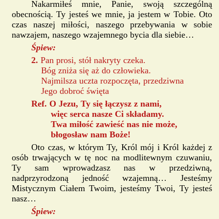
Nakarmiłeś mnie, Panie, swoją szczególną
obecnością. Ty jesteś we mnie, ja jestem w Tobie. Oto
czas naszej miłości, naszego przebywania w sobie
nawzajem, naszego wzajemnego bycia dla siebie…
Śpiew:
2.
Pan prosi, stół nakryty czeka.
Bóg zniża się aż do człowieka.
Najmilsza uczta rozpoczęta, przedziwna
Jego dobroć święta
Ref. O Jezu, Ty się łączysz z nami,
więc serca nasze Ci składamy.
Twa miłość zawieść nas nie może,
błogosław nam Boże!
Oto czas, w którym Ty, Król mój i Król każdej z
osób trwających w tę noc na modlitewnym czuwaniu,
Ty sam wprowadzasz nas w przedziwną,
nadprzyrodzoną jedność wzajemną… Jesteśmy
Mistycznym Ciałem Twoim, jesteśmy Twoi, Ty jesteś
nasz…
Śpiew: