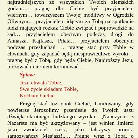
najtrudniejszych ze wszystkich Twoich ziemskich
godzin… pragnę dla Ciebie być przyjacielem
wiernym… towarzyszem Twojej modlitwy w Ogrodzie
Oliwnym… przyjacielem idącym za Tobą na spotkanie
ludzi mających rozkaz Ciebie związać i poprowadzić na
sąd… przyjacielem obecnym podczas drogi do
Annasza, Kajfasza, Piłata… przyjacielem obecnym
podczas przesłuchań … pragnę stać przy Tobie w
chwilach, gdy zapadać będą niesprawiedliwe wyroki…
pragnę być z Tobą, gdy będą Ciebie, Najdroższy Jezu,
biczować i cierniem koronować…
Śpiew:
Jezu chwała Tobie,
Swe życie składam Tobie,
Kocham Ciebie.
Pragnę stać tuż obok Ciebie, Umiłowany, gdy
powietrze Jerozolimy przeniesie do Twoich uszu
dźwięk okrutnego ludzkiego wyroku: „Nauczyciel z
Nazaretu ma być ukrzyżowany – jest winien śmierci
jako zwodziciel rzesz, jako fałszywy prorok,
samozwańczy Mesjasz!„… Pragnę wraz z Tobą, o