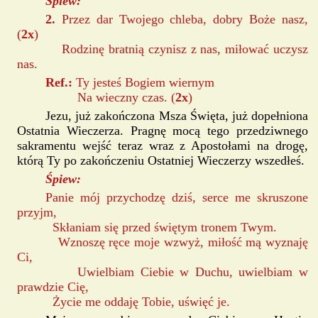
Śpiew:
2.
Przez dar Twojego chleba, dobry Boże nasz,
(
2x
)
Rodzinę bratnią czynisz z nas, miłować uczysz
nas.
Ref.:
Ty jesteś Bogiem wiernym
Na wieczny czas. (
2x
)
Jezu, już zakończona Msza Święta, już dopełniona
Ostatnia Wieczerza. Pragnę mocą tego przedziwnego
sakramentu wejść teraz wraz z Apostołami na drogę,
którą Ty po zakończeniu Ostatniej Wieczerzy wszedłeś.
Śpiew:
Panie mój przychodzę dziś, serce me skruszone
przyjm,
Skłaniam się przed świętym tronem Twym.
Wznoszę ręce moje wzwyż, miłość mą wyznaję
Ci,
Uwielbiam Ciebie w Duchu, uwielbiam w
prawdzie Cię,
Życie me oddaję Tobie, uświęć je.