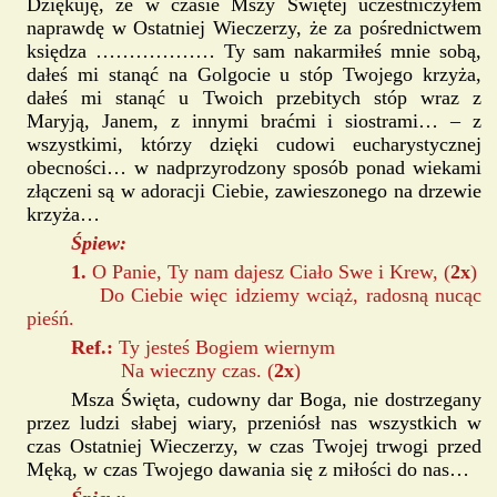
Dziękuję, że w czasie Mszy Świętej uczestniczyłem
naprawdę w Ostatniej Wieczerzy, że za pośrednictwem
księdza ……………… Ty sam nakarmiłeś mnie sobą,
dałeś mi stanąć na Golgocie u stóp Twojego krzyża,
dałeś mi stanąć u Twoich przebitych stóp wraz z
Maryją, Janem, z innymi braćmi i siostrami… – z
wszystkimi, którzy dzięki cudowi eucharystycznej
obecności… w nadprzyrodzony sposób ponad wiekami
złączeni są w adoracji Ciebie, zawieszonego na drzewie
krzyża…
Śpiew:
1.
O Panie, Ty nam dajesz Ciało Swe i Krew, (
2x
)
Do Ciebie więc idziemy wciąż, radosną nucąc
pieśń.
Ref.:
Ty jesteś Bogiem wiernym
Na wieczny czas. (
2x
)
Msza Święta, cudowny dar Boga, nie dostrzegany
przez ludzi słabej wiary, przeniósł nas wszystkich w
czas Ostatniej Wieczerzy, w czas Twojej trwogi przed
Męką, w czas Twojego dawania się z miłości do nas…