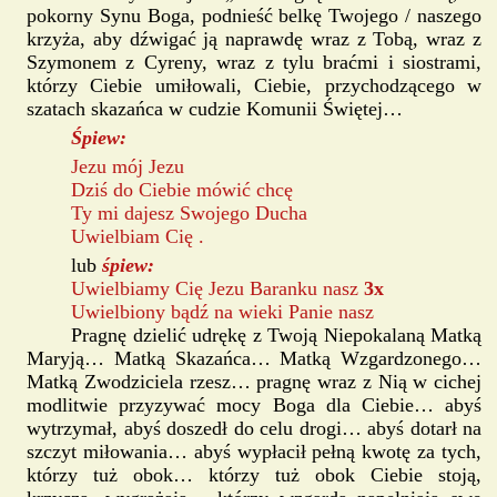
pokorny Synu Boga, podnieść belkę Twojego / naszego
krzyża, aby dźwigać ją naprawdę wraz z Tobą, wraz z
Szymonem z Cyreny, wraz z tylu braćmi i siostrami,
którzy Ciebie umiłowali, Ciebie, przychodzącego w
szatach skazańca w cudzie Komunii Świętej…
Śpiew:
Jezu mój Jezu
Dziś do Ciebie mówić chcę
Ty mi dajesz Swojego Ducha
Uwielbiam Cię .
lub
śpiew:
Uwielbiamy Cię Jezu Baranku nasz
3x
Uwielbiony bądź na wieki Panie nasz
Pragnę dzielić udrękę z Twoją Niepokalaną Matką
Maryją… Matką Skazańca… Matką Wzgardzonego…
Matką Zwodziciela rzesz… pragnę wraz z Nią w cichej
modlitwie przyzywać mocy Boga dla Ciebie… abyś
wytrzymał, abyś doszedł do celu drogi… abyś dotarł na
szczyt miłowania… abyś wypłacił pełną kwotę za tych,
którzy tuż obok… którzy tuż obok Ciebie stoją,