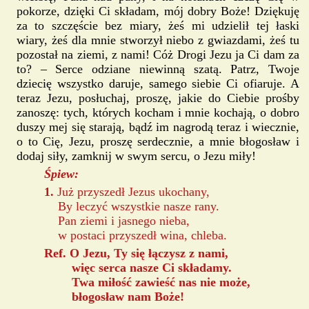
pokorze, dzięki Ci składam, mój dobry Boże! Dziękuję
za to szczęście bez miary, żeś mi udzielił tej łaski
wiary, żeś dla mnie stworzył niebo z gwiazdami, żeś tu
pozostał na ziemi, z nami! Cóż Drogi Jezu ja Ci dam za
to? – Serce odziane niewinną szatą. Patrz, Twoje
dziecię wszystko daruje, samego siebie Ci ofiaruje. A
teraz Jezu, posłuchaj, proszę, jakie do Ciebie prośby
zanoszę: tych, których kocham i mnie kochają, o dobro
duszy mej się starają, bądź im nagrodą teraz i wiecznie,
o to Cię, Jezu, proszę serdecznie, a mnie błogosław i
dodaj siły, zamknij w swym sercu, o Jezu miły!
Śpiew:
1.
Już przyszedł Jezus ukochany,
By leczyć wszystkie nasze rany.
Pan ziemi i jasnego nieba,
w postaci przyszedł wina, chleba.
Ref. O Jezu, Ty się łączysz z nami,
więc serca nasze Ci składamy.
Twa miłość zawieść nas nie może,
błogosław nam Boże!