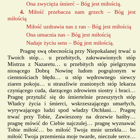
Ona zwycięża śmierć – Bóg jest miłością.
4.
Miłość przebacza nam grzech – Bóg jest
miłością
Miłość uzdrawia nas z ran – Bóg jest miłością
Ona umacnia nas – Bóg jest miłością
Nadaje życiu sens – Bóg jest miłością.
Pragnę swą obecnością przy Niepokalanej trwać u
Twoich stóp… u przebitych, zakrwawionych stóp
Mistrza z Nazaretu… u przebitych stóp pielgrzyma
niosącego Dobrą Nowinę ludom pogrążonym w
ciemnościach błędu… u stóp wędrownego siewcy
ziaren pokoju… u straszliwie zranionych stóp lekarza
czyniącego cuda, darzącego zdrowiem siostry i braci…
Pragnę przytulić się do śmiertelnie przeszytych stóp
Władcy życia i śmierci, wskrzeszającego umarłych,
wyrywającego ludzi spod władzy Otchłani… Pragnę
trwać przy Tobie, Zawieszony na drzewie hańby…
pragnę mówić do Ciebie najczulej… pragnę wyznawać
Tobie miłość… bo miłość Twoja mnie urzekła… bo
miłość Twoja przemienia moje twarde, nieczułe serce…