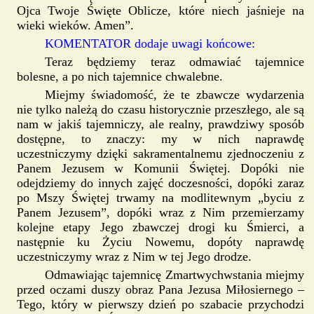
Ojca Twoje Święte Oblicze, które niech jaśnieje na
wieki wieków. Amen”.
KOMENTATOR dodaje uwagi końcowe:
Teraz będziemy teraz odmawiać tajemnice
bolesne, a po nich tajemnice chwalebne.
Miejmy świadomość, że te zbawcze wydarzenia
nie tylko należą do czasu historycznie przeszłego, ale są
nam w jakiś tajemniczy, ale realny, prawdziwy sposób
dostępne, to znaczy: my w nich naprawdę
uczestniczymy dzięki sakramentalnemu zjednoczeniu z
Panem Jezusem w Komunii Świętej. Dopóki nie
odejdziemy do innych zajęć doczesności, dopóki zaraz
po Mszy Świętej trwamy na modlitewnym „byciu z
Panem Jezusem”, dopóki wraz z Nim przemierzamy
kolejne etapy Jego zbawczej drogi ku Śmierci, a
następnie ku Życiu Nowemu, dopóty naprawdę
uczestniczymy wraz z Nim w tej Jego drodze.
Odmawiając tajemnicę Zmartwychwstania miejmy
przed oczami duszy obraz Pana Jezusa Miłosiernego –
Tego, który w pierwszy dzień po szabacie przychodzi