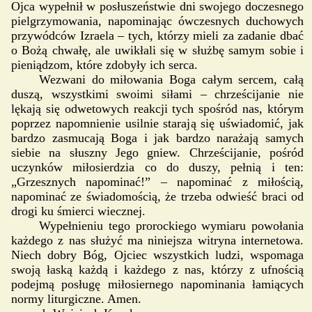
Ojca wypełnił w posłuszeństwie dni swojego doczesnego
pielgrzymowania, napominając ówczesnych duchowych
przywódców Izraela – tych, którzy mieli za zadanie dbać
o Bożą chwałę, ale uwikłali się w służbę samym sobie i
pieniądzom, które zdobyły ich serca.
Wezwani do miłowania Boga całym sercem, całą
duszą, wszystkimi swoimi siłami – chrześcijanie nie
lękają się odwetowych reakcji tych spośród nas, którym
poprzez napomnienie usilnie starają się uświadomić, jak
bardzo zasmucają Boga i jak bardzo narażają samych
siebie na słuszny Jego gniew. Chrześcijanie, pośród
uczynków miłosierdzia co do duszy, pełnią i ten:
„Grzesznych napominać!” – napominać z miłością,
napominać ze świadomością, że trzeba odwieść braci od
drogi ku śmierci wiecznej.
Wypełnieniu tego prorockiego wymiaru powołania
każdego z nas służyć ma niniejsza witryna internetowa.
Niech dobry Bóg, Ojciec wszystkich ludzi, wspomaga
swoją łaską każdą i każdego z nas, którzy z ufnością
podejmą posługę miłosiernego napominania łamiących
normy liturgiczne. Amen.