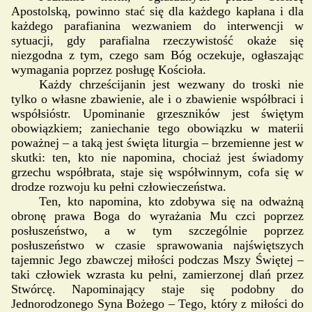
Apostolską, powinno stać się dla każdego kapłana i dla
każdego parafianina wezwaniem do interwencji w
sytuacji, gdy parafialna rzeczywistość okaże się
niezgodna z tym, czego sam Bóg oczekuje, ogłaszając
wymagania poprzez posługę Kościoła.
Każdy chrześcijanin jest wezwany do troski nie
tylko o własne zbawienie, ale i o zbawienie współbraci i
współsióstr. Upominanie grzeszników jest świętym
obowiązkiem; zaniechanie tego obowiązku w materii
poważnej – a taką jest święta liturgia – brzemienne jest w
skutki: ten, kto nie napomina, chociaż jest świadomy
grzechu współbrata, staje się współwinnym, cofa się w
drodze rozwoju ku pełni człowieczeństwa.
Ten, kto napomina, kto zdobywa się na odważną
obronę prawa Boga do wyrażania Mu czci poprzez
posłuszeństwo, a w tym szczególnie poprzez
posłuszeństwo w czasie sprawowania najświętszych
tajemnic Jego zbawczej miłości podczas Mszy Świętej –
taki człowiek wzrasta ku pełni, zamierzonej dlań przez
Stwórcę. Napominający staje się podobny do
Jednorodzonego Syna Bożego – Tego, który z miłości do