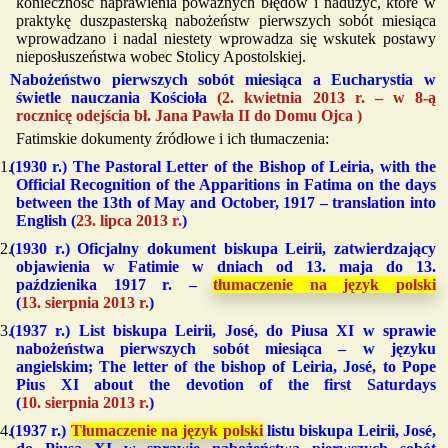
konieczność naprawienia poważnych błędów i nadużyć, które w
praktykę duszpasterską nabożeństw pierwszych sobót miesiąca
wprowadzano i nadal niestety wprowadza się wskutek postawy
nieposłuszeństwa wobec Stolicy Apostolskiej.
Nabożeństwo pierwszych sobót miesiąca a Eucharystia w
świetle nauczania Kościoła
(2. kwietnia 2013 r. – w 8-ą
rocznicę odejścia bł. Jana Pawła II do Domu Ojca )
Fatimskie dokumenty źródłowe i ich tłumaczenia:
(
1930 r.
) The Pastoral Letter of the Bishop of Leiria, with the
Official Recognition of the Apparitions in Fatima on the days
between the 13th of May and October, 1917 –
translation into
English
(
23. lipca 2013 r.
)
(
1930 r.
) Oficjalny dokument biskupa Leirii, zatwierdzający
objawienia w Fatimie w dniach od 13. maja do 13.
paździenika 1917 r. –
tłumaczenie na język polski
(
13. sierpnia 2013 r.
)
(
1937 r.
) List biskupa Leirii, José, do Piusa XI w sprawie
nabożeństwa pierwszych sobót miesiąca –
w języku
angielskim
; The letter of the bishop of Leiria, José, to Pope
Pius XI about the devotion of the first Saturdays
(
10. sierpnia 2013 r.
)
(
1937 r.
)
Tłumaczenie na język polski
listu biskupa Leirii, José,