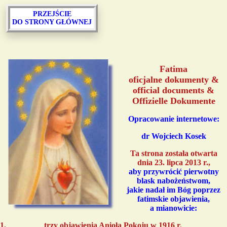
PRZEJŚCIE
DO STRONY GŁÓWNEJ
Fatima
oficjalne dokumenty &
official documents &
Offizielle Dokumente
Opracowanie internetowe:
dr Wojciech Kosek
Ta strona została otwarta
dnia 23. lipca 2013 r.,
aby przywrócić pierwotny
blask nabożeństwom,
jakie nadał im Bóg poprzez
fatimskie objawienia,
a mianowicie:
trzy objawienia Anioła Pokoju w 1916 r.