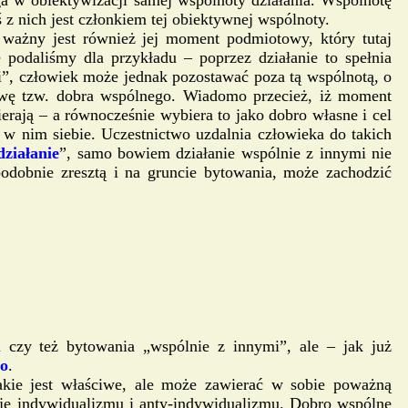
 z nich jest członkiem tej obiektywnej wspólnoty.
 ważny jest również jej moment podmiotowy, który tutaj
 podaliśmy dla przykładu – poprzez działanie to spełnia
i”, człowiek może jednak pozostawać poza tą wspólnotą, o
rawę tzw. dobra wspólnego. Wiadomo przecież, iż moment
erają – a równocześnie wybiera to jako dobro własne i cel
w nim siebie. Uczestnictwo uzdalnia człowieka do takich
działanie
”, samo bowiem działanie wspólnie z innymi nie
odobnie zresztą i na gruncie bytowania, może zachodzić
a czy też bytowania „wspólnie z innymi”, ale – jak już
go
.
kie jest właściwe, ale może zawierać w sobie poważną
epcje indywidualizmu i anty-indywidualizmu. Dobro wspólne