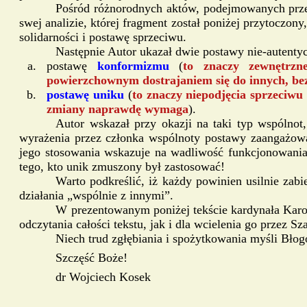
Pośród różnorodnych aktów, podejmowanych przez
swej analizie, której fragment został poniżej przytoczon
solidarności i postawę sprzeciwu.
Następnie Autor ukazał dwie postawy nie-autenty
postawę
konformizmu
(
to znaczy zewnętrzn
powierzchownym dostrajaniem się do innych, be
postawę uniku
(
to znaczy niepodjęcia sprzeciwu
zmiany naprawdę wymaga
).
Autor wskazał przy okazji na taki typ wspólnot
wyrażenia przez członka wspólnoty postawy zaangażow
jego stosowania wskazuje na wadliwość funkcjonowania
tego, kto unik zmuszony był zastosować!
Warto podkreślić, iż każdy powinien usilnie zab
działania „wspólnie z innymi”.
W prezentowanym poniżej tekście kardynała Karo
odczytania całości tekstu, jak i dla wcielenia go przez 
Niech trud zgłębiania i spożytkowania myśli Bł
Szczęść Boże!
dr Wojciech Kosek