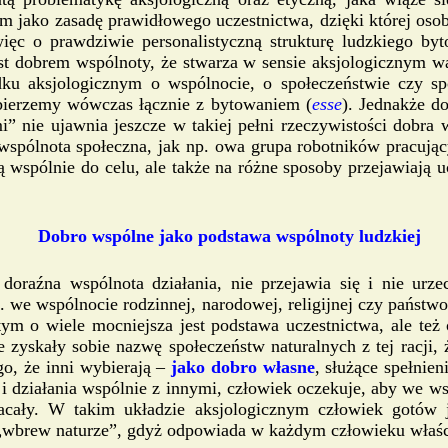
 jako zasadę prawidłowego uczestnictwa, dzięki której osoba
więc o prawdziwie personalistyczną strukturę ludzkiego by
st dobrem wspólnoty, że stwarza w sensie aksjologicznym wa
u aksjologicznym o wspólnocie, o społeczeństwie czy sp
bierzemy wówczas łącznie z bytowaniem (
esse
). Jednakże d
” nie ujawnia jeszcze w takiej pełni rzeczywistości dobra 
iż wspólnota społeczna, jak np. owa grupa robotników pracuj
 wspólnie do celu, ale także na różne sposoby przejawiają
Dobro wspólne jako podstawa wspólnoty ludzkiej
doraźna wspólnota działania, nie przejawia się i nie urz
 we wspólnocie rodzinnej, narodowej, religijnej czy państwo
ym o wiele mocniejsza jest podstawa uczestnictwa, ale też
 zyskały sobie nazwę społeczeństw naturalnych z tej racji, 
ego, że inni wybierają –
jako dobro własne
, służące spełnie
ia i działania wspólnie z innymi, człowiek oczekuje, aby w
acały. W takim układzie aksjologicznym człowiek gotów 
t „wbrew naturze”, gdyż odpowiada w każdym człowieku właści