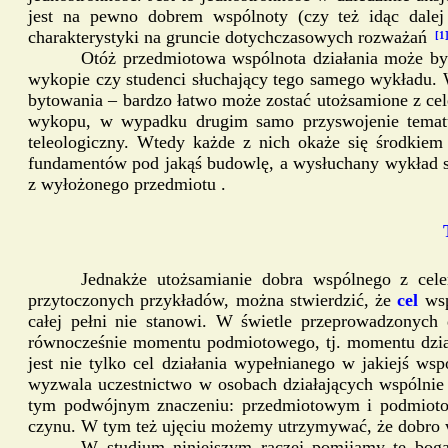
jest na pewno dobrem wspólnoty (czy też idąc dalej 
charakterystyki na gruncie dotychczasowych rozważań
[1
Otóż przedmiotowa wspólnota działania może być
wykopie czy studenci słuchający tego samego wykładu. W
bytowania – bardzo łatwo może zostać utożsamione z c
wykopu, w wypadku drugim samo przyswojenie tematu,
teleologiczny. Wtedy każde z nich okaże się środkiem
fundamentów pod jakąś budowlę, a wysłuchany wykład s
z wyłożonego przedmiotu .
Jednakże utożsamianie dobra wspólnego z cele
przytoczonych przykładów, można stwierdzić, że
cel
ws
całej pełni nie stanowi. W świetle przeprowadzonych 
równocześnie momentu podmiotowego, tj. momentu dzia
jest nie tylko cel działania wypełnianego w jakiejś ws
wyzwala uczestnictwo w osobach działających wspólnie 
tym podwójnym znaczeniu: przedmiotowym i podmiotow
czynu. W tym też ujęciu możemy utrzymywać, że dobro w
W studium niniejszym raczej pomijamy tę bogat