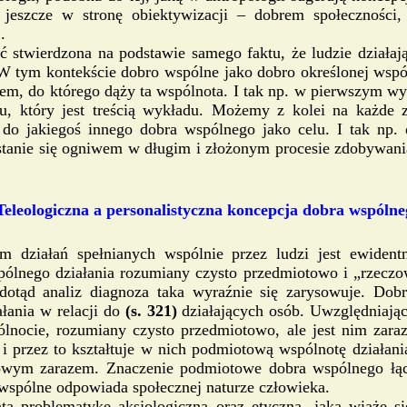
jeszcze w stronę obiektywizacji – dobrem społeczności, 
.
]
 stwierdzona na podstawie samego faktu, że ludzie działaj
 tym kontekście dobro wspólne jako dobro określonej wspól
elem, do którego dąży ta wspólnota. I tak np. w pierwszym
 który jest treścią wykładu. Możemy z kolei na każde z
 do jakiegoś innego dobra wspólnego jako celu. I tak np
tanie się ogniwem w długim i złożonym procesie zdobywan
Teleologiczna a personalistyczna koncepcja dobra wspólne
m działań spełnianych wspólnie przez ludzi jest ewiden
pólnego działania rozumiany czysto przedmiotowo i „rzeczo
dotąd analiz diagnoza taka wyraźnie się zarysowuje. Dob
łania w relacji do
(s. 321)
działających osób. Uwzględniają
pólnocie, rozumiany czysto przedmiotowo, ale jest nim zar
i przez to kształtuje w nich podmiotową wspólnotę działan
ym zarazem. Znaczenie podmiotowe dobra wspólnego łączy
spólne odpowiada społecznej naturze człowieka.
ą problematykę aksjologiczną oraz etyczną, jaka wiąże s