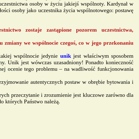
czestnictwa osoby w życiu jakiejś wspólnoty. Kardynał w
załości osoby jako uczestnika życia wspólnotowego: postawę
tnictwo zostaje zastąpione pozorem uczestnictwa,
elu zmiany we wspólnocie czegoś, co w jego przekonaniu
takiej wspólnocie jedynie
unik
jest właściwym sposobem
ny. Unik jest wówczas uzasadniony! Ponadto konieczność
nej ocenie tego problemu – na wadliwość funkcjonowania
rzyjmowanie autentycznych postaw w obrębie bytowania i
ch przeczytanie i zrozumienie jest kluczowe zarówno dla
do których Państwo należą.