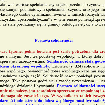
traktować wartość spełniania czynu jako przedmiot czynów s
 się samym podmiotowym spełnianiem czynów oraz jego imm
łaściwego osobie dynamizmu również w ramach różnych wspóln
wszystkim „personalistyczna” i w tym sensie poniekąd „pre
 że stale poruszamy się na granicy ontologii i etyki, a to z r
Postawa solidarności
wać łącznie, jedna bowiem jest ściśle potrzebna dla z
lnie z innymi. Jest też podstawą wspólnoty, w której dobr
piera je i urzeczywistnia.
Solidarność oznacza stałą gotow
onkiem określonej wspólnoty.
Człowiek
(s. 324)
solidarny n
a dobra wspólnego. Świadomość dobra wspólnego każe mu sięg
 zasadniczo swoją część. Solidarność nawet poniekąd pows
nnego. Taka postawa godzi się z zasadą uczestnictwa – ucz
udzkiego działania i bytowania.
Postawa solidarności uwz
ie nie należy, jest zasadniczo sprzeczne ze wspólnotą i 
domaga się również tego. W wypadkach takich zawężen
idarności odniesienie do dobra wspólnego musi być stale ż