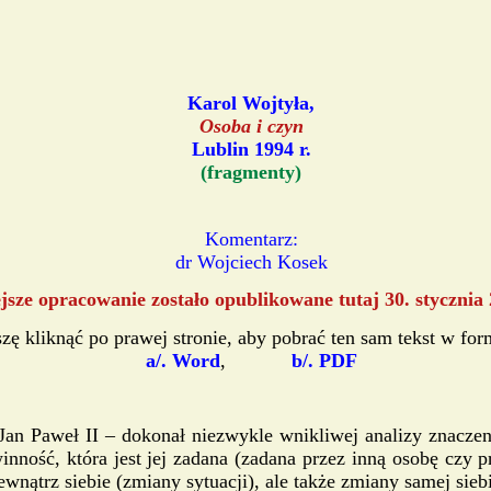
Karol Wojtyła,
Osoba i czyn
Lublin 1994 r.
(fragmenty)
Komentarz:
dr Wojciech Kosek
jsze opracowanie zostało opublikowane tutaj 30. stycznia 
zę kliknąć po prawej stronie, aby pobrać ten sam tekst w for
a/. Word
,
b/. PDF
Jan Paweł II – dokonał niezwykle wnikliwej analizy znaczen
ość, która jest jej zadana (zadana przez inną osobę czy p
nątrz siebie (zmiany sytuacji), ale także zmiany samej siebi