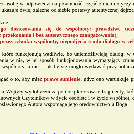
 osobę w odpowiedzi na powinność, część z nich dotyczy u
y, ukazuje dwie, zależne od siebie postawy autentycznej dojr
czne:
ego dostosowania się do wspólnoty: prawdziwe uczes
z przekonania i bez autentycznego zaangażowania
),
 przez członka wspólnoty, niepodjęcia trudu dialogu w c
, które funkcjonują wadliwie, bo uniemożliwiają dialog: w 
ania w nią, w jej sposób funkcjonowania wymagający zmia
 wspólnoty, a nie – jak by się mogło wydawać przy pobież
iegać o to, aby mieć
prawe sumienie
, gdyż ono warunkuje p
la Wojtyły wydobyłem za pomocą kolorów te fragmenty, który
Szanownych Czytelników w życie osobiste i w życie wspólnot, 
ogosławionego Autora wspomaga jego orędownictwo u Boga!