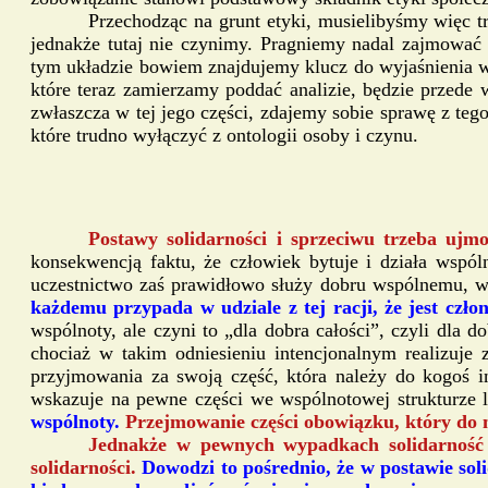
Przechodząc na grunt etyki, musielibyśmy więc 
jednakże tutaj nie czynimy. Pragniemy nadal zajmować
tym układzie bowiem znajdujemy klucz do wyjaśnienia w
które teraz zamierzamy poddać analizie, będzie przede 
zwłaszcza w tej jego części, zdajemy sobie sprawę z tego,
które trudno wyłączyć z ontologii osoby i czynu.
Postawy solidarności i sprzeciwu trzeba ujmo
konsekwencją faktu, że człowiek bytuje i działa wspó
uczestnictwo zaś prawidłowo służy dobru wspólnemu, ws
każdemu przypada w udziale z tej racji, że jest czł
wspólnoty, ale czyni to „dla dobra całości”, czyli dl
chociaż w takim odniesieniu intencjonalnym realizuje
przyjmowania za swoją część, która należy do kogoś i
wskazuje na pewne części we wspólnotowej strukturze l
wspólnoty.
Przejmowanie części obowiązku, który do mn
Jednakże w pewnych wypadkach solidarność 
solidarności.
Dowodzi to pośrednio, że w postawie sol