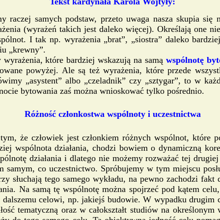
Tekst kardynała Karola Wojtyły:
raczej samych podstaw, przeto uwaga nasza skupia się nie
nia (wyrażeń takich jest daleko więcej). Określają one nie
ólnot. I tak np. wyrażenia „brat”, „siostra” daleko bardzi
iu „krewny”.
 wyrażenia, które bardziej wskazują na samą
wspólnotę by
towane powyżej. Ale są też wyrażenia, które przede wszy
wimy „asystent” albo „czeladnik” czy „sztygar”, to w ka
ólnocie bytowania zaś można wnioskować tylko pośrednio.
Różność członkostwa wspólnoty i uczestnictwa
tym, że człowiek jest członkiem różnych wspólnot, które po
ziej wspólnota działania, chodzi bowiem o dynamiczną kore
ólnotę działania i dlatego nie możemy rozważać tej drugiej
ym samym, co uczestnictwo. Spróbujemy w tym miejscu posłu
zy słuchają tego samego wykładu, na pewno zachodzi fakt d
ałania. Na samą tę wspólnotę można spojrzeć pod kątem ce
dalszemu celowi, np. jakiejś budowie. W wypadku drugim ce
ałość tematyczną oraz w całokształt studiów na określonym 
y do tego samego celu. Ta obiektywna jedność celu pomaga