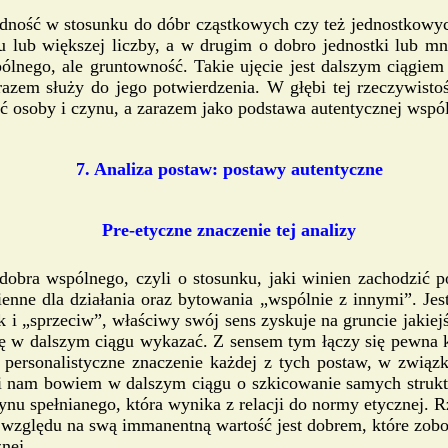
ność w stosunku do dóbr cząstkowych czy też jednostkowych
ub większej liczby, a w drugim o dobro jednostki lub mniej
lnego, ale gruntowność. Takie ujęcie jest dalszym ciągie
azem służy do jego potwierdzenia. W głębi tej rzeczywistoś
ść osoby i czynu, a zarazem jako podstawa autentycznej wspól
7. Analiza postaw: postawy autentyczne
Pre-etyczne znaczenie tej analizy
obra wspólnego, czyli o stosunku, jaki winien zachodzić 
ne dla działania oraz bytowania „wspólnie z innymi”. Jest
ak i „sprzeciw”, właściwy swój sens zyskuje na gruncie jakiej
ię w dalszym ciągu wykazać. Z sensem tym łączy się pewna kwa
j personalistyczne znaczenie każdej z tych postaw, w związ
odzi nam bowiem w dalszym ciągu o szkicowanie samych strukt
zynu spełnianego, która wynika z relacji do normy etycznej. R
e względu na swą immanentną wartość jest dobrem, które zobow
nej.