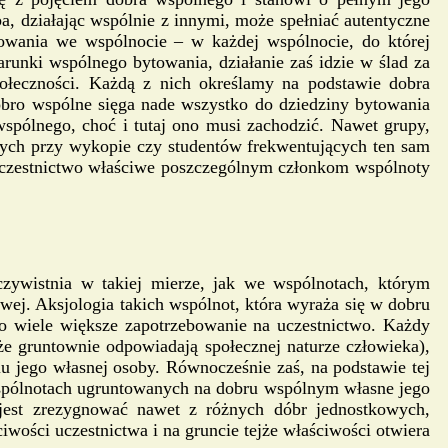
, działając wspólnie z innymi, może spełniać autentyczne
towania we wspólnocie – w każdej wspólnocie, do której
runki wspólnego bytowania, działanie zaś idzie w ślad za
ołeczności. Każdą z nich określamy na podstawie dobra
obro wspólne sięga nade wszystko do dziedziny bytowania
wspólnego, choć i tutaj ono musi zachodzić. Nawet grupy,
ących przy wykopie czy studentów frekwentujących ten sam
 uczestnictwo właściwe poszczególnym członkom wspólnoty
eczywistnia w takiej mierze, jak we wspólnotach, którym
wej. Aksjologia takich wspólnot, która wyraża się w dobru
 o wiele większe zapotrzebowanie na uczestnictwo. Każdy
że gruntownie odpowiadają społecznej naturze człowieka),
niu jego własnej osoby. Równocześnie zaś, na podstawie tej
e wspólnotach ugruntowanych na dobru wspólnym własne jego
jest zrezygnować nawet z różnych dóbr jednostkowych,
wości uczestnictwa i na gruncie tejże właściwości otwiera