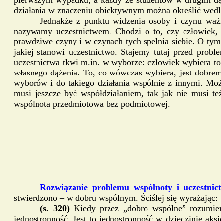
działania w znaczeniu obiektywnym można określić wedle c
Jednakże z punktu widzenia osoby i czynu ważn
nazywamy uczestnictwem. Chodzi o to, czy człowiek, bę
prawdziwe czyny i w czynach tych spełnia siebie. O tym
jakiej stanowi uczestnictwo. Stajemy tutaj przed pro
uczestnictwa tkwi m.in. w wyborze: człowiek wybiera to,
własnego dążenia. To, co wówczas wybiera, jest dobrem
wyborów i do takiego działania wspólnie z innymi. Moż
musi jeszcze być współdziałaniem, tak jak nie musi t
wspólnota przedmiotowa bez podmiotowej.
Rozwiązanie problemu wspólnoty i uczestni
stwierdzono – w dobru wspólnym. Ściślej się wyrażając:
(s. 320)
Kiedy przez „dobro wspólne” rozumie
jednostronność. Jest to jednostronność w dziedzinie aks