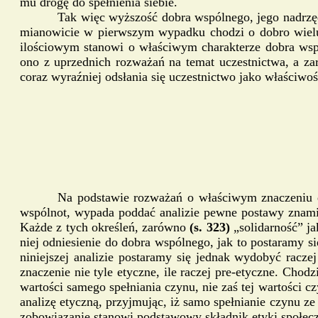
mu drogę do spełnienia siebie.
Tak więc wyższość dobra wspólnego, jego nadrzęd
mianowicie w pierwszym wypadku chodzi o dobro wielu l
ilościowym stanowi o właściwym charakterze dobra wspó
ono z uprzednich rozważań na temat uczestnictwa, a zar
coraz wyraźniej odsłania się uczestnictwo jako właściwo
Na podstawie rozważań o właściwym znaczeniu d
wspólnot, wypada poddać analizie pewne postawy znamien
Każde z tych określeń, zarówno
(s. 323)
„solidarność” j
niej odniesienie do dobra wspólnego, jak to postaramy s
niniejszej analizie postaramy się jednak wydobyć racze
znaczenie nie tyle etyczne, ile raczej pre-etyczne. Ch
wartości samego spełniania czynu, nie zaś tej wartości c
analizę etyczną, przyjmując, iż samo spełnianie czynu z
zobowiązanie stanowi podstawowy składnik etyki społecz