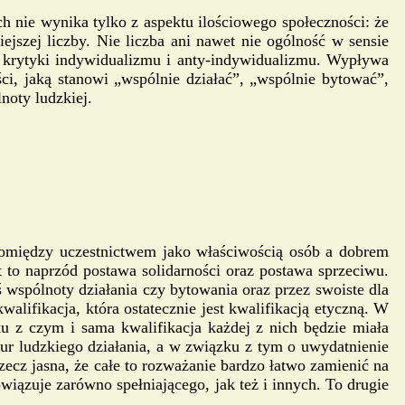
 nie wynika tylko z aspektu ilościowego społeczności: że
szej liczby. Nie liczba ani nawet nie ogólność w sensie
m krytyki indywidualizmu i anty-indywidualizmu. Wypływa
ci, jaką stanowi „wspólnie działać”, „wspólnie bytować”,
noty ludzkiej.
pomiędzy uczestnictwem jako właściwością osób a dobrem
 to naprzód postawa solidarności oraz postawa sprzeciwu.
ś wspólnoty działania czy bytowania oraz przez swoiste dla
lifikacja, która ostatecznie jest kwalifikacją etyczną. W
ku z czym i sama kwalifikacja każdej z nich będzie miała
ur ludzkiego działania, a w związku z tym o uwydatnienie
zecz jasna, że całe to rozważanie bardzo łatwo zamienić na
iązuje zarówno spełniającego, jak też i innych. To drugie