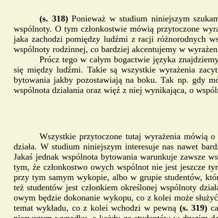
(s. 318)
Ponieważ w studium niniejszym szukamy 
wspólnoty. O tym członkostwie mówią przytoczone wyraże
jaka zachodzi pomiędzy ludźmi z racji różnorodnych wsp
wspólnoty rodzinnej, co bardziej akcentujemy w wyrażen
Prócz tego w całym bogactwie języka znajdziemy
się między ludźmi. Takie są wszystkie wyrażenia zacy
bytowania jakby pozostawiają na boku. Tak np. gdy mó
wspólnota działania oraz więź z niej wynikająca, o wsp
Wszystkie przytoczone tutaj wyrażenia mówią o 
działa. W studium niniejszym interesuje nas nawet bard
Jakaś jednak wspólnota bytowania warunkuje zawsze wsp
tym, że członkostwo owych wspólnot nie jest jeszcze t
przy tym samym wykopie, albo w grupie studentów, któr
też studentów jest członkiem określonej wspólnoty dzi
owym będzie dokonanie wykopu, co z kolei może służyć 
temat wykładu, co z kolei wchodzi w pewną
(s. 319)
c
pierwszym wypadku, a każdy ze studentów w drugim dąż