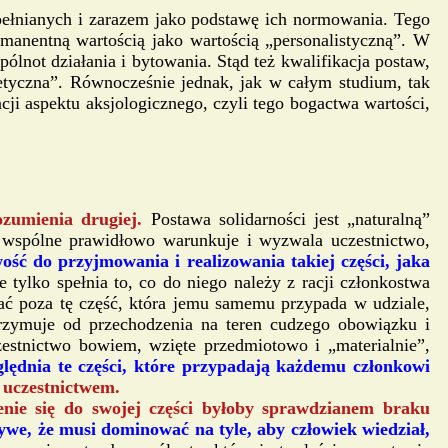
pełnianych i zarazem jako podstawę ich normowania. Tego
anentną wartością jako wartością „personalistyczną”. W
ot działania i bytowania. Stąd też kwalifikacja postaw,
-etyczna”. Równocześnie jednak, jak w całym studium, tak
acji aspektu aksjologicznego, czyli tego bogactwa wartości,
rozumienia drugiej.
Postawa solidarności jest „naturalną”
o wspólne prawidłowo warunkuje i wyzwala uczestnictwo,
ość do przyjmowania i realizowania takiej części, jaka
ie tylko spełnia to, co do niego należy z racji członkostwa
ać poza tę część, która jemu samemu przypada w udziale,
trzymuje od przechodzenia na teren cudzego obowiązku i
estnictwo bowiem, wzięte przedmiotowo i „materialnie”,
ględnia te części, które przypadają każdemu członkowi
z uczestnictwem.
ie się do swojej części byłoby sprawdzianem braku
ywe, że musi dominować na tyle, aby człowiek wiedział,