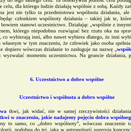
elu, dla którego ludzie działają wspólnie z sobą. Każdy zaś
a jest nie tylko ta przedmiotowa wspólnota działania, ale
dąc członkiem wspólnoty działania – takiej jak te, które
 bowiem stanowi uczestnictwo. Działając „wspólnie z innym
blemem, którego niepodobna rozwiązać bez rzutu oka na sp
 co wybierają inni, albo nawet wybiera dlatego, że inni wybi
 własnym w tym znaczeniu, że człowiek jako osoba spełnia 
e dopiero wówczas działanie to zasługuje na nazwę „
współ
eż wyzwalać momentu uczestnictwa. Na gruncie działania, p
6. Uczestnictwo a dobro wspólne
Uczestnictwo i wspólnota a dobro wspólne
ctwa
tkwi, jak widać, nie w samej rzeczywistości działani
tkwi w znaczeniu, jakie nadajemy pojęciu dobra wspólne
my to samo, co „dobro wspólnoty”, wówczas znaczenie ta
jologii, podobna do tej, jaką w antropologii sugerują konc