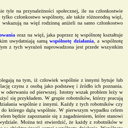
 tyle na przynależności społecznej, ile na członkostwie
 tylko członkostwo wspólnoty, ale także różnorodną więź,
ej wskazują na więź rodzinną aniżeli na samo członkostwo
towania
oraz na więź, jaka poprzez tę wspólnotę kształtuje
stkim uwydatniają samą
wspólnotę działania
, a wspólnotę
żdym z tych wyrażeń naprowadzona jest przede wszystkim
legają na tym, iż człowiek wspólnie z innymi bytuje lub
lację czynu z osobą jako podstawę i źródło ich poznania.
 w oderwaniu od pierwszej. Istotny wszak problem leży w
żyć się przykładem. W grupie robotników, którzy pracują
ziałania wspólnie z innymi. Każdy z tych robotników czy
lu, do którego dążą wspólnie. W pierwszym wypadku celem
lem będzie zapoznanie się z zagadnieniem, które stanowi
wydziale. Można też stwierdzić, że każdy z robotników w
 w obiektywizacji samej wspólnoty działania. Wspólnotę