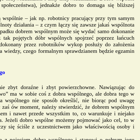
społeczeństwa), jednakże dobro to domaga się bliższej
ą wspólnie – jak np. robotnicy pracujący przy tym samym
noty działania – z czym łączy się zawsze jakaś wspólnota
 wypadku dobrem wspólnym może się wydać samo dokonanie
 tak pojętych dóbr wspólnych spojrzeć poprzez łańcuch
. dokonany przez robotników wykop posłuży do założenia
ia wiedzy, czego formalnym sprawdzianem będzie egzamin
go
tnie zbyt doraźne i zbyt powierzchowne. Nawiązując do
wo” ma w sobie coś z dobra wspólnego, ale dobra tego w
ra wspólnego nie sposób określić, nie biorąc pod uwagę
c zaś ów moment, należy stwierdzić, że dobrem wspólnym
azem i nawet przede wszystkim to, co warunkuje i niejako
ia. Jeżeli dobro wspólne możemy pojmować jako cel, to w
 się ściśle z uczestnictwem jako właściwością osoby i
ię z pojęciem dobra wspólnego i stanowi o pełnym jego