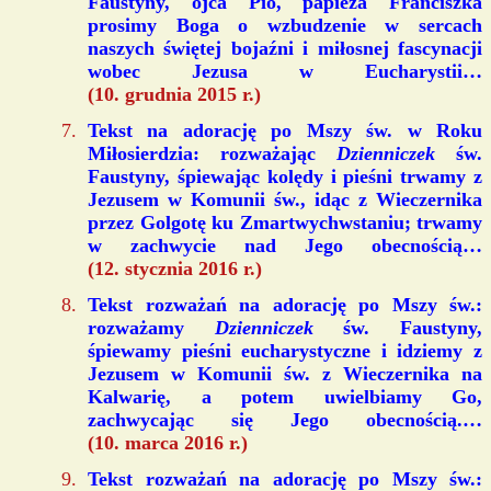
Faustyny, ojca Pio, papieża Franciszka
prosimy Boga o wzbudzenie w sercach
naszych świętej bojaźni i miłosnej fascynacji
wobec Jezusa w Eucharystii…
(10. grudnia 2015 r.)
Tekst na adorację po Mszy św. w Roku
Miłosierdzia: rozważając
Dzienniczek
św.
Faustyny, śpiewając kolędy i pieśni trwamy z
Jezusem w Komunii św., idąc z Wieczernika
przez Golgotę ku Zmartwychwstaniu; trwamy
w zachwycie nad Jego obecnością…
(12. stycznia 2016 r.)
Tekst rozważań na adorację po Mszy św.:
rozważamy
Dzienniczek
św. Faustyny,
śpiewamy pieśni eucharystyczne i idziemy z
Jezusem w Komunii św. z Wieczernika na
Kalwarię, a potem uwielbiamy Go,
zachwycając się Jego obecnością.…
(10. marca 2016 r.)
Tekst rozważań na adorację po Mszy św.: