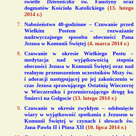
świetle
Dzienniczka
św. Faustyny oraz
dogmatów Kościoła Katolickiego
(13. lutego
2014 r.)
Nabożeństwo 40-godzinne – Czuwanie przed
Wielkim Postem – rozważanie
nadzwyczajnego sposobu obecności Pana
Jezusa w Komunii Świętej
(4. marca 2014 r.)
Czuwanie w okresie Wielkiego Postu –
medytacja nad wyjątkowością stopnia
obecności Jezusa w Komunii Świętej oraz nad
realnym przenoszeniem uczestników Mszy św.
i adoracji następującej po jej zakończeniu w
czas Jezusa sprawującego Ostatnią Wieczerzę
w Wieczerniku i przemierzającego drogę ku
Śmierci na Golgocie
(13. lutego 2014 r.)
Czuwanie w okresie zwykłym – odsłonięcie
wiary w wyjątkowość spotkania z Jezusem w
Komunii Świętej w czynach i słowach św.
Jana Pawła II i Piusa XII
(10. lipca 2014 r.)