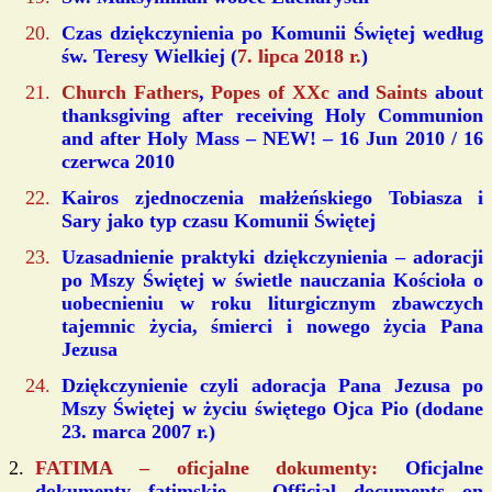
Czas dziękczynienia po Komunii Świętej według
św. Teresy Wielkiej (
7. lipca 2018 r.
)
Church Fathers
,
Popes of XXc
and
Saints
about
thanksgiving after receiving Holy Communion
and after Holy Mass – NEW! – 16 Jun 2010 / 16
czerwca 2010
Kairos zjednoczenia małżeńskiego Tobiasza i
Sary jako typ czasu Komunii Świętej
Uzasadnienie praktyki dziękczynienia – adoracji
po Mszy Świętej w świetle nauczania Kościoła o
uobecnieniu w roku liturgicznym zbawczych
tajemnic życia, śmierci i nowego życia Pana
Jezusa
Dziękczynienie czyli adoracja Pana Jezusa po
Mszy Świętej w życiu świętego Ojca Pio (dodane
23. marca 2007 r.)
FATIMA – oficjalne dokumenty:
Oficjalne
dokumenty fatimskie – Official documents on