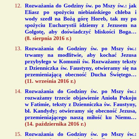
Rozważania do Godziny św. po Mszy św.: jak
Eliasz po spożyciu niebiańskiego chleba i
wody szedł na Bożą górę Horeb, tak my po
spożyciu Eucharystii idziemy z Jezusem na
Golgotę, aby doświadczyć bliskości Boga…
(8. sierpnia 2016 r.)
Rozważania do Godziny św. po Mszy św.:
trwamy na modlitwie, aby kochać Jezusa
przybyłego w Komunii św. Rozważamy teksty
z Dzienniczka św. Faustyny, otwieramy się na
przemieniającą obecność Ducha Świętego…
(11. września 2016 r.)
Rozważania do Godziny św. po Mszy św.:
rozważamy trzecie objawienie Anioła Pokoju
w Fatimie, teksty z Dzienniczka św. Faustyny,
bł. Kandydy; otwieramy się obecność Jezusa,
przemieniającego naszą miłość ku Niemu…
(14. października 2016 r.)
Rozważania do Godziny św. po Mszy św.: