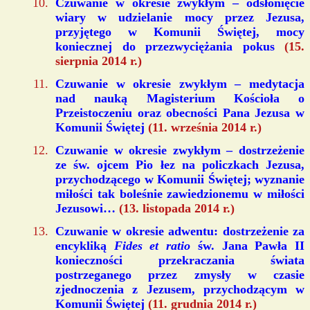
Czuwanie w okresie zwykłym – odsłonięcie
wiary w udzielanie mocy przez Jezusa,
przyjętego w Komunii Świętej, mocy
koniecznej do przezwyciężania pokus
(15.
sierpnia 2014 r.)
Czuwanie w okresie zwykłym – medytacja
nad nauką Magisterium Kościoła o
Przeistoczeniu oraz obecności Pana Jezusa w
Komunii Świętej
(11. września 2014 r.)
Czuwanie w okresie zwykłym – dostrzeżenie
ze św. ojcem Pio łez na policzkach Jezusa,
przychodzącego w Komunii Świętej; wyznanie
miłości tak boleśnie zawiedzionemu w miłości
Jezusowi…
(13. listopada 2014 r.)
Czuwanie w okresie adwentu: dostrzeżenie za
encykliką
Fides et ratio
św. Jana Pawła II
konieczności przekraczania świata
postrzeganego przez zmysły w czasie
zjednoczenia z Jezusem, przychodzącym w
Komunii Świętej
(11. grudnia 2014 r.)