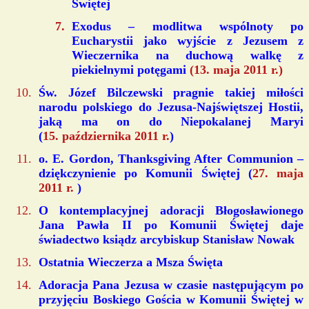
Świętej
Exodus – modlitwa wspólnoty po
Eucharystii jako wyjście z Jezusem z
Wieczernika na duchową walkę z
piekielnymi potęgami
(13. maja 2011 r.)
Św. Józef Bilczewski pragnie takiej miłości
narodu polskiego do Jezusa-Najświętszej Hostii,
jaką ma on do Niepokalanej Maryi
(
15. października 2011 r.
)
o. E. Gordon, Thanksgiving After Communion –
dziękczynienie po Komunii Świętej (
27. maja
2011 r.
)
O kontemplacyjnej adoracji Błogosławionego
Jana Pawła II po Komunii Świętej daje
świadectwo ksiądz arcybiskup Stanisław Nowak
Ostatnia Wieczerza a Msza Święta
Adoracja Pana Jezusa w czasie następującym po
przyjęciu Boskiego Gościa w Komunii Świętej w