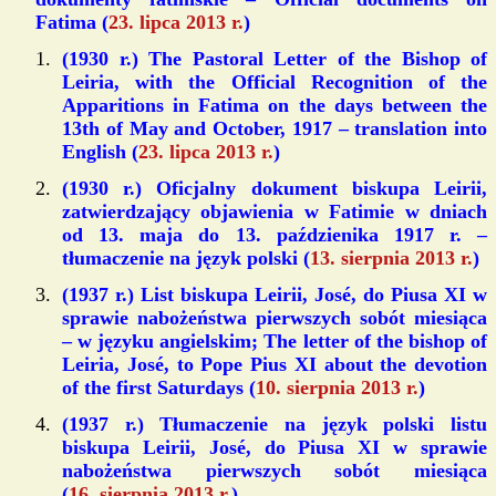
Fatima (
23. lipca 2013 r.
)
(
1930 r.
) The Pastoral Letter of the Bishop of
Leiria, with the Official Recognition of the
Apparitions in Fatima on the days between the
13th of May and October, 1917 –
translation into
English
(
23. lipca 2013 r.
)
(
1930 r.
) Oficjalny dokument biskupa Leirii,
zatwierdzający objawienia w Fatimie w dniach
od 13. maja do 13. paździenika 1917 r. –
tłumaczenie na język polski
(
13. sierpnia 2013 r.
)
(
1937 r.
) List biskupa Leirii, José, do Piusa XI w
sprawie nabożeństwa pierwszych sobót miesiąca
–
w języku angielskim
; The letter of the bishop of
Leiria, José, to Pope Pius XI about the devotion
of the first Saturdays (
10. sierpnia 2013 r.
)
(
1937 r.
) Tłumaczenie na język polski listu
biskupa Leirii, José, do Piusa XI w sprawie
nabożeństwa pierwszych sobót miesiąca
(
16. sierpnia 2013 r.
)