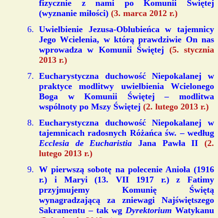
fizycznie z nami po Komunii Świętej
(wyznanie miłości)
(3. marca 2012 r.)
Uwielbienie Jezusa-Oblubieńca w tajemnicy
Jego Wcielenia, w którą prawdziwie On nas
wprowadza w Komunii Świętej
(5. stycznia
2013 r.)
Eucharystyczna duchowość Niepokalanej w
praktyce modlitwy uwielbienia Wcielonego
Boga w Komunii Świętej – modlitwa
wspólnoty po Mszy Świętej
(2. lutego 2013 r.)
Eucharystyczna duchowość Niepokalanej w
tajemnicach radosnych Różańca św. – według
Ecclesia de Eucharistia
Jana Pawła II
(2.
lutego 2013 r.)
W pierwszą sobotę na polecenie Anioła (1916
r.) i Maryi (13. VII 1917 r.) z Fatimy
przyjmujemy Komunię Świętą
wynagradzającą za zniewagi Najświętszego
Sakramentu – tak wg
Dyrektorium
Watykanu