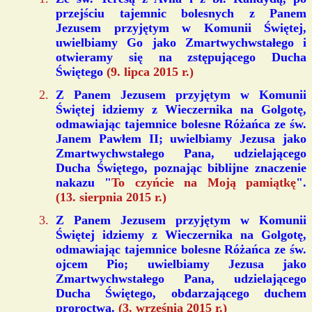
przejściu tajemnic bolesnych z Panem
Jezusem przyjętym w Komunii Świętej,
uwielbiamy Go jako Zmartwychwstałego i
otwieramy się na zstępującego Ducha
Świętego
(9. lipca 2015 r.)
Z Panem Jezusem przyjętym w Komunii
Świętej idziemy z Wieczernika na Golgotę,
odmawiając tajemnice bolesne Różańca ze św.
Janem Pawłem II; uwielbiamy Jezusa jako
Zmartwychwstałego Pana, udzielającego
Ducha Świętego, poznając biblijne znaczenie
nakazu "
To czyńcie na Moją pamiątkę
".
(13. sierpnia 2015 r.)
Z Panem Jezusem przyjętym w Komunii
Świętej idziemy z Wieczernika na Golgotę,
odmawiając tajemnice bolesne Różańca ze św.
ojcem Pio; uwielbiamy Jezusa jako
Zmartwychwstałego Pana, udzielającego
Ducha Świętego, obdarzającego duchem
proroctwa.
(3. września 2015 r.)