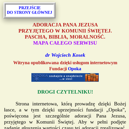
PRZEJŚCIE
DO STRONY GŁÓWNEJ
ADORACJA PANA JEZUSA
PRZYJĘTEGO W KOMUNII ŚWIĘTEJ.
PASCHA, BIBLIA, MORALNOŚĆ.
MAPA CAŁEGO SERWISU
dr Wojciech Kosek
Witryna opublikowana dzięki usługom internetowym
Fundacji
Opoka
DROGI CZYTELNIKU!
Strona internetowa, którą prowadzę dzięki Bożej
łasce, a w tym dzięki uprzejmości fundacji „Opoka”,
poświęcona jest szczególnie adoracji Pana Jezusa,
przyjętego w Komunii Świętej. Aby w pełni podjęte
zadanie głoszenia wartości czasu tej adoracji zrealizować,