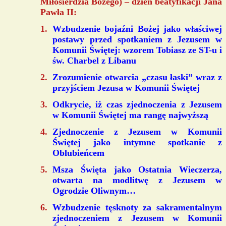
Miłosierdzia Bożego) – dzień beatyfikacji Jana
Pawła II:
Wzbudzenie bojaźni Bożej jako właściwej
postawy przed spotkaniem z Jezusem w
Komunii Świętej: wzorem Tobiasz ze ST-u i
św. Charbel z Libanu
Zrozumienie otwarcia „czasu łaski” wraz z
przyjściem Jezusa w Komunii Świętej
Odkrycie, iż czas zjednoczenia z Jezusem
w Komunii Świętej ma rangę najwyższą
Zjednoczenie z Jezusem w Komunii
Świętej jako intymne spotkanie z
Oblubieńcem
Msza Święta jako Ostatnia Wieczerza,
otwarta na modlitwę z Jezusem w
Ogrodzie Oliwnym…
Wzbudzenie tęsknoty za sakramentalnym
zjednoczeniem z Jezusem w Komunii