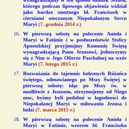
wynagradzajmy w ten sposób smutek Jezusa,
którego podczas lipowego objawienia widział
jako bardzo smutnego bł. Franciszek w
cierniami otoczonym Niepokalanym Sercu
Maryi
(7. grudnia 2014 r.)
W pierwszą sobotę na polecenie Anioła i
Maryi w Fatimie i w posłuszeństwie Stolicy
Apostolskiej przyjmujmy Komunię Świętą
wynagradzającą Panu Jezusowi, jednoczymy
się z Nim w Jego Ofierze Paschalnej na wzór
Maryi
(7. lutego 2015 r.)
Rozważania do tajemnic bolesnych Różańca
świętego, odmawianego po Mszy Świętej w
pierwszą sobotę: idąc po Mszy św. w
modlitwie z Jezusem, otrzymujemy od Niego
moc, byśmy byli podobni w łagodności do
Niepokalanej Maryi w miłowaniu Jezusa i
ludzi
(7. marca 2015 r.)
W pierwszą sobotę na polecenie Anioła i
Maryi w Fatimie, wzorem bł. Franciszka