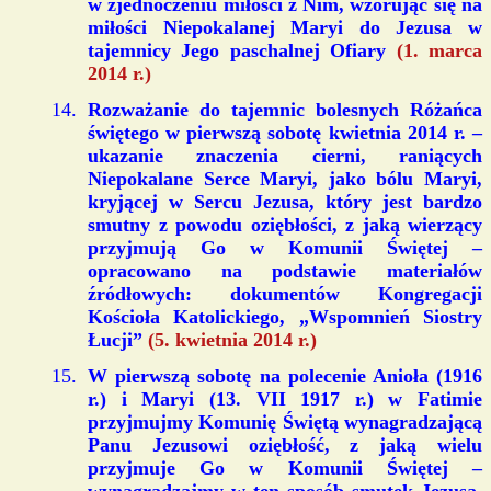
w zjednoczeniu miłości z Nim, wzorując się na
miłości Niepokalanej Maryi do Jezusa w
tajemnicy Jego paschalnej Ofiary
(1. marca
2014 r.)
Rozważanie do tajemnic bolesnych Różańca
świętego w pierwszą sobotę kwietnia 2014 r. –
ukazanie znaczenia cierni, raniących
Niepokalane Serce Maryi, jako bólu Maryi,
kryjącej w Sercu Jezusa, który jest bardzo
smutny z powodu oziębłości, z jaką wierzący
przyjmują Go w Komunii Świętej –
opracowano na podstawie materiałów
źródłowych: dokumentów Kongregacji
Kościoła Katolickiego, „Wspomnień Siostry
Łucji”
(5. kwietnia 2014 r.)
W pierwszą sobotę na polecenie Anioła (1916
r.) i Maryi (13. VII 1917 r.) w Fatimie
przyjmujmy Komunię Świętą wynagradzającą
Panu Jezusowi oziębłość, z jaką wielu
przyjmuje Go w Komunii Świętej –