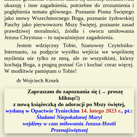
ukazuję i inne zagadnienia, potrzebne do zrozumienia i
pogłębienia tematu głównego. Poznanie Pisma Świętego
jako mowy Wszechmocnego Boga, poznanie żydowskiej
Paschy jako pierwowzoru Mszy Świętej, poznanie zasad
prawdziwej moralności, źródła i owocu umiłowania
Jezusa Chrystusa – to najważniejsze zagadnienia.
Jestem wdzięczny Tobie, Szanowny Czytelniku-
Internauto, za podjęcie wysiłku wejścia we wspólnotę
myślenia nie tylko ze mną, ale ze wszystkimi, którzy
kochają Boga, a pragną poznać Go i kochać coraz więcej.
W modlitwie pamiętam o Tobie!
dr Wojciech Kosek
Zapraszam do zapoznania się (→ proszę
kliknąć!)
z nową książeczką do adoracji po Mszy świętej,
wydaną w Opactwie Tynieckim
14. lutego 2023 r.
, pt.:
Śladami Niepokalanej Maryi
wejdźmy w czas miłowania Jezusa-Hostii
Przenajświętszej