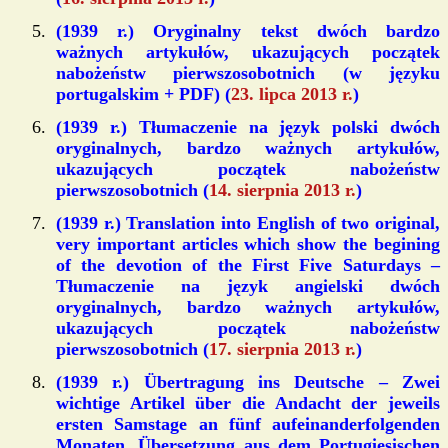
(
1939 r.
) Oryginalny tekst dwóch bardzo
ważnych artykułów, ukazujących początek
nabożeństw pierwszosobotnich (w języku
portugalskim + PDF) (
23. lipca 2013 r.
)
(
1939 r.
) Tłumaczenie na język polski dwóch
oryginalnych, bardzo ważnych artykułów,
ukazujących początek nabożeństw
pierwszosobotnich (
14. sierpnia 2013 r.
)
(
1939 r.
) Translation into English of two original,
very important articles which show the begining
of the devotion of the First Five Saturdays –
Tłumaczenie na język angielski
dwóch
oryginalnych, bardzo ważnych artykułów,
ukazujących początek nabożeństw
pierwszosobotnich (
17. sierpnia 2013 r.
)
(
1939 r.
) Übertragung ins Deutsche – Zwei
wichtige Artikel über die Andacht der jeweils
ersten Samstage an fünf aufeinanderfolgenden
Monaten. Übersetzung aus dem Portugiesischen