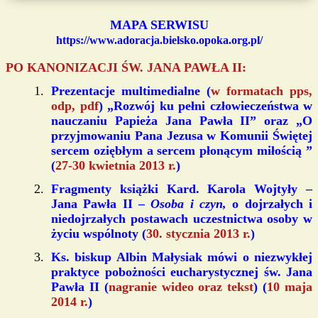
MAPA SERWISU
https://www.adoracja.bielsko.opoka.org.pl/
PO KANONIZACJI ŚW. JANA PAWŁA II:
Prezentacje multimedialne (
w formatach pps,
odp, pdf
) „Rozwój ku pełni człowieczeństwa w
nauczaniu Papieża Jana Pawła II” oraz „O
przyjmowaniu Pana Jezusa w Komunii Świętej
sercem oziębłym a sercem płonącym miłością ”
(
27-30 kwietnia 2013 r.
)
Fragmenty książki Kard. Karola Wojtyły –
Jana Pawła II –
Osoba i czyn,
o dojrzałych i
niedojrzałych postawach uczestnictwa osoby w
życiu wspólnoty (
30. stycznia 2013 r.
)
Ks. biskup Albin Małysiak mówi o niezwykłej
praktyce pobożności eucharystycznej św. Jana
Pawła II (
nagranie wideo oraz tekst
) (
10 maja
2014 r.
)