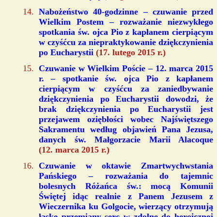
Nabożeństwo 40-godzinne – czuwanie przed
Wielkim Postem – rozważanie niezwykłego
spotkania św. ojca Pio z kapłanem cierpiącym
w czyśćcu za niepraktykowanie dziękczynienia
po Eucharystii
(17. lutego 2015 r.)
Czuwanie w Wielkim Poście – 12. marca 2015
r. – spotkanie św. ojca Pio z kapłanem
cierpiącym w czyśćcu za zaniedbywanie
dziękczynienia po Eucharystii dowodzi, że
brak dziękczynienia po Eucharystii jest
przejawem oziębłości wobec Najświętszego
Sakramentu według objawień Pana Jezusa,
danych św. Małgorzacie Marii Alacoque
(12. marca 2015 r.)
Czuwanie w oktawie Zmartwychwstania
Pańskiego – rozważania do tajemnic
bolesnych Różańca św.: mocą Komunii
Świętej idąc realnie z Panem Jezusem z
Wieczernika ku Golgocie, wierzący otrzymują
łaskę przemiany serc w zdolne do heroicznej