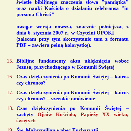
świetle biblijnego znaczenia słowa "pamiątka"
oraz nauki Kościoła o działaniu celebransa "in
persona Christi"
uwaga: wersja nowsza, znacznie pełniejsza, z
dnia 6. stycznia 2007 r., w Czytelni OPOKI
(zalecam przy tym skorzystanie tam z formatu
PDF – zawiera pełną kolorystkę).
Biblijne fundamenty aktu uklęknięcia wobec
Jezusa, przychodzącego w Komunii Świętej
Czas dziękczynienia po Komunii Świętej – kairos
czy chronos?
Czas dziękczynienia po Komunii Świętej – kairos
czy chronos? – szerokie omówienie
Czas dziękczynienia po Komunii Świętej –
zachęty
Ojców Kościoła
,
Papieży XX wieku
,
świętych
Św. Maksymilian wobec Eucharystii