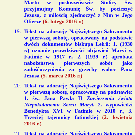
Marto w posłuszeństwie Stolicy Św.
przyjmujmy Komunię Św. by pocieszyć
Jezusa, z miłością zjednoczyć z Nim w Jego
Ofierze
(6. lutego 2016 r.)
Tekst na adorację Najświętszego Sakramentu
w pierwszą sobotę, opracowany na podstawie
dwóch dokumentów biskupa Leirii: 1. (1930
r.) uznanie prawdziwości objawień Maryi w
Fatimie w 1917 r., 2. (1939 r.) aprobata
nabożeństwa pierwszych sobót jako
zadośćuczynienia za grzechy wobec Pana
Jezusa
(5. marca 2016 r.)
Tekst na adorację Najświętszego Sakramentu
w pierwszą sobotę, opracowany na podstawie:
1. św. Jana Pawła II
Zawierzenia świata
Niepokalanemu Sercu Maryi
, 2. wypowiedzi
Benedykta XVI w Fatimie w 2010 r., 3.
Trzeciej tajemnicy fatimskiej
(2. kwietnia
2016 r.)
Tekst na adorację Najświętszego Sakramentu