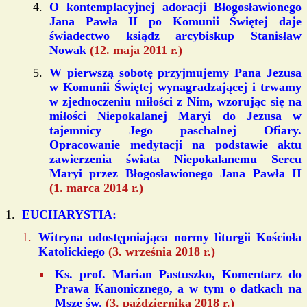
O kontemplacyjnej adoracji Błogosławionego
Jana Pawła II po Komunii Świętej daje
świadectwo ksiądz arcybiskup Stanisław
Nowak
(12. maja 2011 r.)
W pierwszą sobotę przyjmujemy Pana Jezusa
w Komunii Świętej wynagradzającej i trwamy
w zjednoczeniu miłości z Nim, wzorując się na
miłości Niepokalanej Maryi do Jezusa w
tajemnicy Jego paschalnej Ofiary.
Opracowanie medytacji na podstawie aktu
zawierzenia świata Niepokalanemu Sercu
Maryi przez Błogosławionego Jana Pawła II
(1. marca 2014 r.)
EUCHARYSTIA:
Witryna udostępniająca normy liturgii Kościoła
Katolickiego
(3. września 2018 r.)
Ks. prof. Marian Pastuszko, Komentarz do
Prawa Kanonicznego, a w tym o datkach na
Msze św.
(3. października 2018 r.)