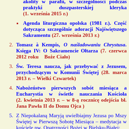
akolity w parafii, w szczególności podczas
praktyki duszpasterskiej kleryka
(1. września 2015 r.)
Agenda liturgiczna opolska (1981 r.). Część
dotycząca szczególnie adoracji Najświętszego
Sakramentu
(27. września 2013 r.)
Tomasz à Kempis,
O naśladowaniu Chrystusa
.
Księga IV: O Sakramencie Ołtarza
(7. czerwca
2012 roku Boże Ciało)
Św. Teresa naucza, jak przebywać z Jezusem,
przychodzącym w Komunii Świętej
(28. marca
2013 r. – Wielki Czwartek)
Nabożeństwo pierwszych sobót miesiąca a
Eucharystia w świetle nauczania Kościoła
(2. kwietnia 2013 r. – w 8-ą rocznicę odejścia bł.
Jana Pawła II do Domu Ojca )
Z Niepokalaną Maryją uwielbiajmy Jezusa po Mszy
Świętej w Pierwszą Sobotę Miesiąca – medytacja w
kościele pw. Opatrzności Bożej w Bielsku-Białej: