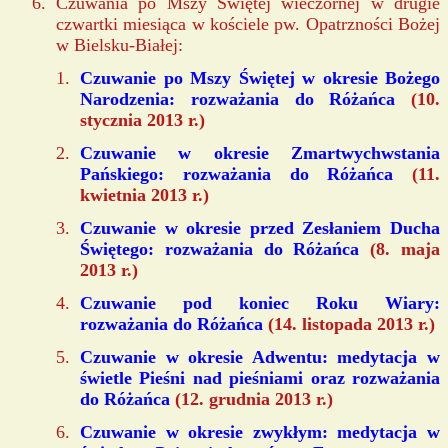
Czuwania po Mszy Świętej wieczornej w drugie
czwartki miesiąca w kościele pw. Opatrzności Bożej
w Bielsku-Białej:
Czuwanie po Mszy Świętej w okresie Bożego
Narodzenia: rozważania do Różańca
(10.
stycznia 2013 r.)
Czuwanie w okresie Zmartwychwstania
Pańskiego: rozważania do Różańca
(11.
kwietnia 2013 r.)
Czuwanie w okresie przed Zesłaniem Ducha
Świętego: rozważania do Różańca
(8. maja
2013 r.)
Czuwanie pod koniec Roku Wiary:
rozważania do Różańca
(14. listopada 2013 r.)
Czuwanie w okresie Adwentu: medytacja w
świetle Pieśni nad pieśniami oraz rozważania
do Różańca
(12. grudnia 2013 r.)
Czuwanie w okresie zwykłym: medytacja w