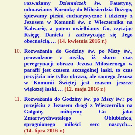
rozważamy
Dzienniczek
św. Faustyny,
odmawiamy Koronkę do Miłosierdzia Bożego,
śpiewamy pieśni eucharystyczne i idziemy z
Jezusem w Komunii św. z Wieczernika na
Kalwarię, a potem uwielbiamy Go, czytając
Księgę Daniela i zachwycając się Jego
obecnością.…
(14. kwietnia 2016 r.)
Rozważania do Godziny św. po Mszy św.,
prowadzone z myślą, iż skoro czas
peregrynacji obrazu Jezusa Miłosiernego w
parafii jest czasem szczególnej łaski, to czas
przyjścia nie tylko obrazu, ale samego Jezusa
w Komunii Świętej jest czasem jeszcze
większej łaski.…
(12. maja 2016 r.)
Rozważania do Godziny św. po Mszy św.: po
przejściu z Jezusem drogi z Wieczernika na
Golgotę, miłujemy Go jako
Zmartwychwstałego Oblubieńca,
spragnionego miłości serc naszych…
(14. lipca 2016 r.)