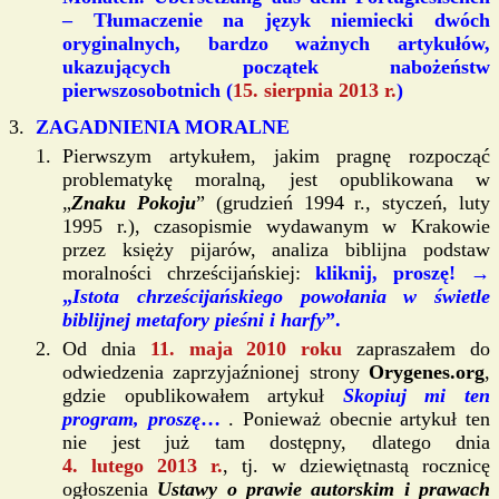
–
Tłumaczenie na język niemiecki
dwóch
oryginalnych, bardzo ważnych artykułów,
ukazujących początek nabożeństw
pierwszosobotnich (
15. sierpnia 2013 r.
)
ZAGADNIENIA MORALNE
Pierwszym artykułem, jakim pragnę rozpocząć
problematykę moralną, jest opublikowana w
„
Znaku Pokoju
” (grudzień 1994 r., styczeń, luty
1995 r.), czasopismie wydawanym w Krakowie
przez księży pijarów, analiza biblijna podstaw
moralności chrześcijańskiej:
kliknij, proszę! →
„
Istota chrześcijańskiego powołania w świetle
biblijnej metafory pieśni i harfy
”
.
Od dnia
11. maja 2010 roku
zapraszałem do
odwiedzenia zaprzyjaźnionej strony
Orygenes.org
,
gdzie opublikowałem artykuł
Skopiuj mi ten
program, proszę
…
. Ponieważ obecnie artykuł ten
nie jest już tam dostępny, dlatego dnia
4. lutego 2013 r.
, tj. w dziewiętnastą rocznicę
ogłoszenia
Ustawy o prawie autorskim i prawach