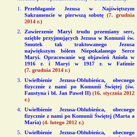
Przebłaganie Jezusa w Najświętszym
Sakramencie w pierwszą sobotę
(7. grudnia
2014 r.)
Zawierzenie Maryi trudu przemiany serc,
ozięble przyjmujących Jezusa w Komunii św.
Smutek tak traktowanego Jezusa
największym bólem Niepokalanego Serce
Maryi. Opracowanie wg objawień Anioła w
1916 r. i Maryi w 1917 r. w Fatimie
(7. grudnia 2014 r.)
Uwielbienie Jezusa-Oblubieńca, obecnego
fizycznie z nami po Komunii Świętej (św.
Faustyna i bł. Jan Paweł II)
(16. stycznia 2012
r.)
Uwielbienie Jezusa-Oblubieńca, obecnego
fizycznie z nami po Komunii Świętej (Marta a
Maria)
(4. lutego 2012 r.)
Uwielbienie Jezusa-Oblubieńca, obecnego