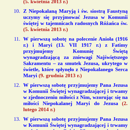
(5. kwietnia 2013 r.)
Z Niepokalaną Maryją i św. siostrą Faustyną
uczymy się przyjmować Jezusa w Komunii
świętej w tajemnicach radosnych Różańca św.
(5. kwietnia 2013 r.)
W pierwszą sobotę na polecenie Anioła (1916
r.) i Maryi (13. VII 1917 r.) z Fatimy
przyjmujemy Komunię Świętą
wynagradzającą za zniewagi Najświętszego
Sakramentu – za smutek Jezusa, ukrytego w
świetle, które spłynęło z Niepokalanego Serca
Maryi
(9. grudnia 2013 r.)
W pierwszą sobotę przyjmujemy Pana Jezusa
w Komunii Świętej wynagradzającej i trwamy
w zjednoczeniu miłości z Nim, wzorując się na
miłości Niepokalanej Maryi do Jezusa
(2.
lutego 2014 r.)
W pierwszą sobotę przyjmujemy Pana Jezusa
w Komunii Świętej wynagradzającej i trwamy