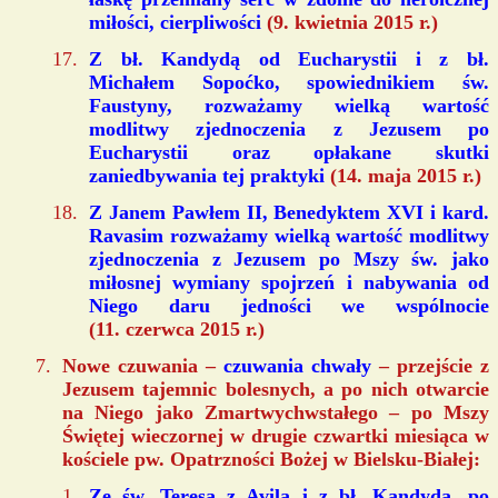
miłości, cierpliwości
(9. kwietnia 2015 r.)
Z bł. Kandydą od Eucharystii i z bł.
Michałem Sopoćko, spowiednikiem św.
Faustyny, rozważamy wielką wartość
modlitwy zjednoczenia z Jezusem po
Eucharystii oraz opłakane skutki
zaniedbywania tej praktyki
(14. maja 2015 r.)
Z Janem Pawłem II, Benedyktem XVI i kard.
Ravasim rozważamy wielką wartość modlitwy
zjednoczenia z Jezusem po Mszy św. jako
miłosnej wymiany spojrzeń i nabywania od
Niego daru jedności we wspólnocie
(11. czerwca 2015 r.)
Nowe czuwania –
czuwania chwały
– przejście z
Jezusem tajemnic bolesnych, a po nich otwarcie
na Niego jako Zmartwychwstałego – po Mszy
Świętej wieczornej w drugie czwartki miesiąca w
kościele pw. Opatrzności Bożej w Bielsku-Białej:
Ze św. Teresą z Avila i z bł. Kandydą, po