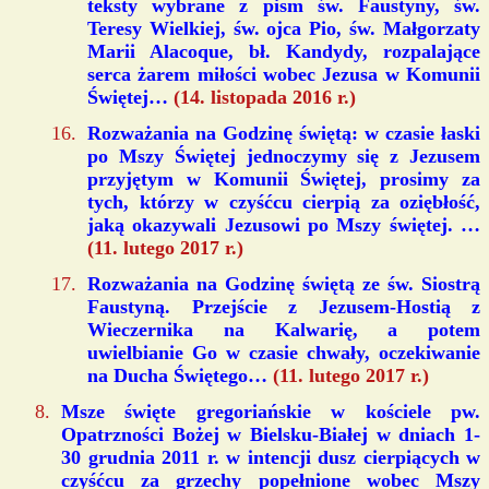
teksty wybrane z pism św. Faustyny, św.
Teresy Wielkiej, św. ojca Pio, św. Małgorzaty
Marii Alacoque, bł. Kandydy, rozpalające
serca żarem miłości wobec Jezusa w Komunii
Świętej…
(14. listopada 2016 r.)
Rozważania na Godzinę świętą: w czasie łaski
po Mszy Świętej jednoczymy się z Jezusem
przyjętym w Komunii Świętej, prosimy za
tych, którzy w czyśćcu cierpią za oziębłość,
jaką okazywali Jezusowi po Mszy świętej. …
(11. lutego 2017 r.)
Rozważania na Godzinę świętą ze św. Siostrą
Faustyną. Przejście z Jezusem-Hostią z
Wieczernika na Kalwarię, a potem
uwielbianie Go w czasie chwały, oczekiwanie
na Ducha Świętego…
(11. lutego 2017 r.)
Msze święte gregoriańskie w kościele pw.
Opatrzności Bożej w Bielsku-Białej w dniach 1-
30 grudnia 2011 r. w intencji dusz cierpiących w
czyśćcu za grzechy popełnione wobec Mszy